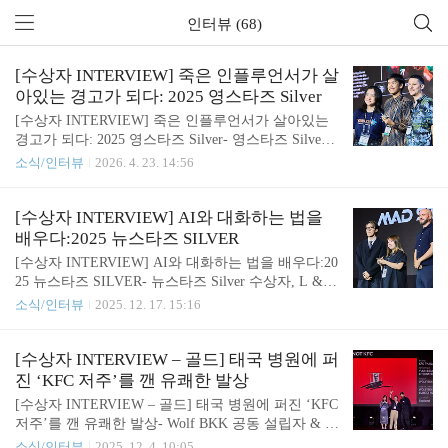
인터뷰 (68)
[수상자 INTERVIEW] 죽은 인플루언서가 살
아있는 경고가 되다: 2025 영스타즈 Silver
[수상자 INTERVIEW] 죽은 인플루언서가 살아있는
경고가 되다: 2025 영스타즈 Silver- 영스타즈 Silver
수상팀 Kawurian의 Sayid Muhammad 2025 영스타즈
소식/인터뷰
2026. 4. 23. 14:56
는 지난해 8월 26일부터 29일까지 부산 시그니엘에
서 열렸습니다. 전 세계 대학생들이 나흘 동안 실제
브리프를 바탕으로 캠페인 아이디어를 완성하는 무
[수상자 INTERVIEW] AI와 대화하는 법을
대였어요. 보건복지부와 국가금연지원센터(KHEPI)
배우다:2025 뉴스타즈 SILVER
의 후원으로 진행됐으며, 주제는 젊은 세대 대상 전
[수상자 INTERVIEW] AI와 대화하는 법을 배우다:20
자담배의 건강 위해성 인식을 높이기 위한 캠페인 아
25 뉴스타즈 SILVER- 뉴스타즈 Silver 수상자, L & R
이디어였습니다. 실버를 받은 팀 Kawurian의 Sayid M
팀의 Tung Hei Lui & Ritty Yick 지난 8월 부산에서 열
소식/인터뷰
2025. 12. 17. 15:16
uhammad는 주제를 듣고 어릴 적 기억을 떠올렸다고
린 뉴스타즈 전문가 마케팅 경진대회(New Stars MA
해요. 담배로 아버지를 잃은 후, 매년 기일마다 홀로
D Competition 2025)는 ‘AI 시대, 두려움을 넘어서 이
묘지를 찾는 어머니. 멀리서 그 모습을 바라보며..
해와 참여를 이끄는 캠페인 기획’을 주제로, 전 세계
[수상자 INTERVIEW – 골드] 태국 병원에 퍼
주니어 크리에이터들이 AI를 어떻게 더 쉽게 이해하
진 ‘KFC 저주’를 깬 유쾌한 발상
고 일상에 연결할 수 있을지를 고민한 자리였습니다.
[수상자 INTERVIEW – 골드] 태국 병원에 퍼진 ‘KFC
이 가운데 Silver를 수상한 L & R 팀은 많은 사람들이
저주’를 깬 유쾌한 발상- Wolf BKK 공동 설립자 & 최
AI를 어렵게 느끼는 이유가 기술의 복잡함이 아니라,
고 크리에이티브 책임자(CCO), Torsak Chuenprapar &
소식/인터뷰
2025. 12. 4. 10:05