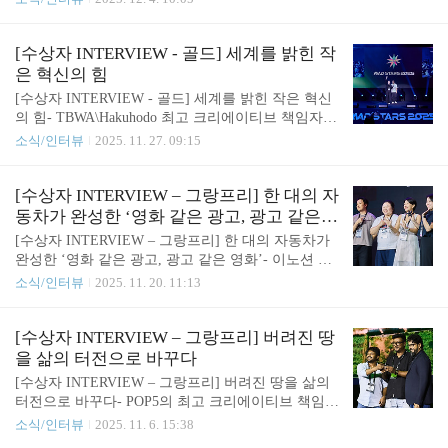
AI와 어떻게 ‘대화하는지’ 알지 못한다는 데서 비롯
총괄 크리에이티브 디렉터(ECD), Pathida Akkarajinda
된다고 보았습니다.MAD STARS 2025 Silver ..
non 태국에는 오래전부터 의료진 사이에서 전해 내
려오는 독특한 미신이 있습니다.바로 ‘KFC 치킨을
[수상자 INTERVIEW - 골드] 세계를 밝힌 작
주문하면 갑자기 환자가 몰려온다’는 일명 KFC 프라
은 혁신의 힘
이드 치킨의 저주입니다.병원에서 근무 중 KFC를 먹
[수상자 INTERVIEW - 골드] 세계를 밝힌 작은 혁신
으면 더 바빠지는 징조라는 믿음이 퍼져 있어, 의료
의 힘- TBWA\Hakuhodo 최고 크리에이티브 책임자(C
진들은 교대시간이나 당직 중 KFC를 되도록 피한다
CO), Takahiro Hosoda 전 세계 혁신적인 크리에이티
소식/인터뷰
2025. 11. 27. 09:15
고 하죠. 올해 MAD STARS 2025에서 골드를 수상한
브가 모이는 MAD STARS. 그 수많은 작품 가운데 올
Wolf BKK와 KFC Thailand의 캠페인 ‘This is NOT KF
해 특별한 울림을 전한 캠페인이 있습니다. 바로 TB
C..
WA\Hakuhodo가 의료 스타트업 OUI Inc.와 함께 선보
[수상자 INTERVIEW – 그랑프리] 한 대의 자
인 Smart Eye Camera인데요. 이 프로젝트는 Innovatio
동차가 완성한 ‘영화 같은 광고, 광고 같은
n Stars와 SDGs Stars에서 골드를 수상하며 작은 아이
영화’
[수상자 INTERVIEW – 그랑프리] 한 대의 자동차가
디어가 어떻게 큰 변화를 만들 수 있는지를 증명해
완성한 ‘영화 같은 광고, 광고 같은 영화’- 이노션 크
보였습니다. Smart Eye Camera는 일본의 안과 전문의
리에이티브팀 세상을 움직이는 글로벌 크리에이티브
소식/인터뷰
2025. 11. 20. 11:13
Eisuke Shimizu 박사의 질문에서 시작됐습니다. “스
가 모이는 MAD STARS.그 수많은 작품 가운데 올해
마트폰의 빛을 안과 진단 장비처럼 바꿀 수 ..
특히 강렬한 인상을 남긴 작품이 있습니다.바로 이노
션이 현대자동차 아이오닉 5(IONIQ 5)로 만들어낸
[수상자 INTERVIEW – 그랑프리] 버려진 땅
단편 영화 ‘밤낚시(Night Fishing)’ 입니다.이 작품은
을 삶의 터전으로 바꾸다
MAD STARS 2025에서 그랑프리 1, 골드 2, 실버 2,
[수상자 INTERVIEW – 그랑프리] 버려진 땅을 삶의
브론즈 3 총 8개의 상을 수상하며, 대한민국 크리에
터전으로 바꾸다- POP5의 최고 크리에이티브 책임자
이티브의 저력을 다시 한번 세계에 각인시켰습니다.
(CCO), Mohammad Akrum Hossain 앞서 소개한 ‘KitK
소식/인터뷰
2025. 11. 6. 15:38
밤낚시의 시작은 아주 단순하지만 도전적인 질문에
at Break Bar’가 일상 속 ‘휴식’의 가치를 새롭게 정의