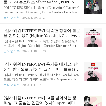
orn는 현지 로컬 브랜드부터 글로벌 브랜드까지 다양
로, 2024 뉴스타즈 Silver 수상자, POPPIN' U
한 프로젝트를 이끌며, 기술과 감성을 넘나드는 크리
PS팀!
POPPIN' UPS 팀Hanaka Suzuki(Copywriter/ Planner, C
에이티브 경험을 쌓아왔는데요. PTT Group, Thai Hea
reative Planning Division 5, Future Creative Department
lth Promotion Foundation, Oishi Green처럼 태국을 대
5 of Dentsu)Chisato Omote(Art Director, Creative Planni
소식/인터뷰
2025. 4. 30. 11:27
표하는 로컬 브랜드부터 Volvo, E..
ng Division 5, Creative Direction Department 5B of Den
tsu) 지난해 8월, 벡스코에서 개최된 2024 뉴스타즈
전문가 마케팅 광고 경진대회!지난번 소개해드린 Go
[심사위원 INTERVIEW] 익숙한 정답에 질문
ld 수상팀 Alpha Wolf에 이어, 오늘은 Silver를 수상한
을 던지는 용기(Hajime Yakushiji, Creative D
POPPIN' UPS 팀을 만나봤습니다! ‘부산의 해운대 명
irector & Strategic Planner of Dentsu)
[심사위원 INTERVIEW] 익숙한 정답에 질문을 던지
소화를 위한 디지털 옥외광고(DOOH) 크리에이티브
는 용기 - Hajime Yakushiji - Creative Director / Strategi
전략’을 주제로, POPPIN' UPS ..
c Planner Dentsu Inc. 올해 2025 부산국제마케팅광고
소식/인터뷰
2025. 4. 18. 15:43
제의 본선 심사위원으로 합류한 Hajime Yakushiji는
현재 Dentsu Inc.의 크리에이티브 디렉터(Creative Dir
ector) 겸 전략 기획자(Strategic Planner)로,지난 20여
[심사위원 INTERVIEW] 용기를 내세요! 당
년간 일본 광고 업계에서 활약해온 인물입니다. 흥미
신의 방식으로, 당신의 크리에이티브로! (Ni
롭게도 그는 약 2년 간 일본 우주항공연구개발기구(J
no Gupana / Our LEGO Agency of The LEGO
[심사위원 INTERVIEW] 용기를 내세요! 당신의 방식
AXA)에서 크리에이티브 디렉터로 일하며과학 커뮤
Group)
으로, 당신의 크리에이티브로!- Nino Gupana -Global
니케이션에 상상력의 언어를 더해온 이력이 있는데
Creative SpecialistOur LEGO Agency of The LEGO Gr
소식/인터뷰
2025. 4. 11. 15:21
요. 광고에서 상상력의 중요성을 강조하는 Yakushiji
oup 글로벌 완구 브랜드 레고 그룹(The LEGO Group)
는 “데이터 중심의 시대일..
의 산하 인하우스 에이전시 Our LEGO Agency에서 G
lobal Creative Specialist로 활동 중인 Nino Gupana가
[심사위원 INTERVIEW] AI를 넘어서는 창
올해 부산국제마케팅광고제(MAD STARS 2025)에서
의성, 그 중심엔 인간이 있다(Jasper Cajilig o