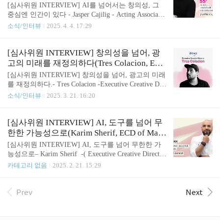
본선 심사위원은 물론, 뉴스타즈 전문가 마케팅 광고
f Gigil/Katok)
[심사위원 INTERVIEW] AI를 넘어서는 창의성, 그
경진대회(New Stars MAD Competition 2025)의 심사
중심엔 인간이 있다 - Jasper Cajilig - Acting Associate
위원으로도 함께합니다!“훌륭한 크리에이티브 아이
Creative Director of Gigil/Katok 필리핀의 혁신적인
소식/인터뷰
2025. 4. 4. 17:29
디어는 언제나 훌륭한 전략에서 출발한다.”첫 기획안
광고 에이전시 Gigil은 “Unexpected Ads, Unexpected R
을 받았던 순간..
esults(예상 밖의 광고, 예상 밖의 결과)”라는 슬로건
처럼 늘 상식을 뒤집는 크리에이티브로 주목받고 있
[심사위원 INTERVIEW] 창의성을 넘어, 광
는데요. 이 도전적인 정신의 중심에는 Gigil의 소셜
고의 미래를 재정의하다(Tres Colacion, ECD
미디어 전문 자회사 Katok에서 Acting Associate Creati
of Droga5 New York)
[심사위원 INTERVIEW] 창의성을 넘어, 광고의 미래
ve Director (크리에이티브 디렉터 직무대행)으로 활
를 재정의하다.- Tres Colacion -Executive Creative Dir
약 중인 Jasper Cajilig가 있습니다. Jasper의 크리에이
ector of Droga5 New York 빠르게 변화하는 광고 산업
소식/인터뷰
2025. 3. 21. 16:20
티브 여정은 광고 업계에서 단단한 기반을 쌓는..
속에서, 그 흐름을 주도하는 것은 혁신적인 크리에이
티브 리더들인데요. 그런 흐름을 대표하는 인물 중
한 명이 바로 올해 MAD STARS 2025 본선 심사위원
[심사위원 INTERVIEW] AI, 도구를 넘어 무
으로 선정된 Tres Colacion입니다! 4개 대륙에서 크리
한한 가능성으로(Karim Sherif, ECD of Mag
에이티브 리더로 활동하며 업계에서 혁신적인 크리
nitude Creative)
[심사위원 INTERVIEW] AI, 도구를 넘어 무한한 가
에이티브 리더로 자리잡은 그는 AI와 창의성의 만남,
능성으로– Karim Sherif -( Executive Creative Director
그리고 광고의 미래를 고민해온 인물이기도 하죠. 현
of Magnitude Creative ) 광고와 마케팅 산업이 빠르게
카테고리 없음
2025. 2. 21. 15:29
재 그는 Droga5 New York의 제작전문임원(ECD)으로
변화하는 시대, AI 기술은 크리에이티브 분야에서도
서 Meta와 The New York Times 같은 글로벌 브랜..
중요한 역할을 하고 있습니다. 올해 부산국제마케팅
광고제(MAD STARS)에서 예선 심사위원으로 활약
Prev
Next
하게 된 Karim Sherif는 이러한 변화를 누구보다 가까
이에서 경험하고 있는 인물인데요. 그는 Ogilvy, Impa
ct BBDO, DDB, M&C Saatchi 등 글로벌 광고 에이전