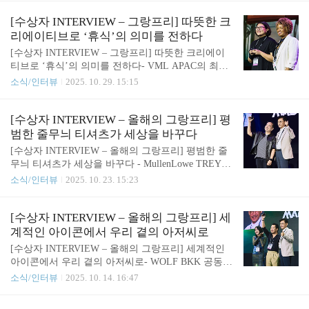
서 시작되었습니다.“자동차가… 직접 영화를 만들 수
했다면,이번에는 도시의 버려진 땅에 생명을 불어넣
있을까?”현실에서 자동차는 이동수단에 불과하고,
은 또 하나의 그랑프리 수상작을 소개합니다. 바로
[수상자 INTERVIEW – 그랑프리] 따뜻한 크
콘텐츠..
방글라데시의 크리에이티브 에이전시 POP5가 쇼프
리에이티브로 ‘휴식’의 의미를 전하다
노도라(SHOPNODHORA)와 함께선보인 ‘Plot Farmin
[수상자 INTERVIEW – 그랑프리] 따뜻한 크리에이
g’ 캠페인입니다. 이 작품은 SDGs (Sustainable Develo
티브로 ‘휴식’의 의미를 전하다- VML APAC의 최고
pment Goals) Stars 부문 골드에 이어 그랑프리까지 수
크리에이티브 책임자(CCO), Paul Nagy 세상을 움직
소식/인터뷰
2025. 10. 29. 15:15
상하며, 비즈니스의 본질로 사회 문제를 해결한 진정
이는 세계 각국의 크리에이티브를 만날 수 있는 곳,
한 ‘지속가능한 크리에이티브’로 주목받았습니다.'버
MAD STARS!이번에는 그랑프리(Grand Prix) 수상작
려진 땅..
중 하나를 소개합니다.바로 필리핀 VML Manila이 선
[수상자 INTERVIEW – 올해의 그랑프리] 평
보인 네슬레(Nestlé)의 ‘KitKat Break Bar’ 캠페인입니
범한 줄무늬 티셔츠가 세상을 바꾸다
다.이 작품은 MAD STARS 2025에서 무려 2개의 그랑
[수상자 INTERVIEW – 올해의 그랑프리] 평범한 줄
프리와 함께 골드, 실버, 브론즈 각 1개씩을 수상하며
무늬 티셔츠가 세상을 바꾸다 - MullenLowe TREYN
주목받은 캠페인 중 하나로 이름을 올렸습니다. 일상
A 크리에이티브 팀 지난주에는 제품·서비스 부문(Pr
소식/인터뷰
2025. 10. 23. 15:23
속 ‘브레이크’를 되찾게 한, KitKat의 새로운 시도필
oduct & Service, P&S) 올해의 그랑프리 수상작,태국
리핀의 작은 가게들에는 오랫동안 이어져 온 독특한
WOLF BKK의 Uncle KFC’s Rice Bowl 캠페인을 소개
문화가 있습니다.직원..
해드렸습니다. [수상자 INTERVIEW – 올해의 그랑프
[수상자 INTERVIEW – 올해의 그랑프리] 세
리] 세계적인 아이콘에서 우리 곁의 아저씨로[수상자
계적인 아이콘에서 우리 곁의 아저씨로
INTERVIEW – 올해의 그랑프리] 세계적인 아이콘에
[수상자 INTERVIEW – 올해의 그랑프리] 세계적인
서 우리 곁의 아저씨로- WOLF BKK 공동 설립자이
아이콘에서 우리 곁의 아저씨로- WOLF BKK 공동
자 최고 크리에이티브 책임자(CCO), Torsak Chuenpra
설립자이자 최고 크리에이티브 책임자(CCO), Torsak
소식/인터뷰
2025. 10. 14. 16:47
par 매년 세상을 바꿀 다양한 크리에이티브 솔blog.ad
Chuenprapar 매년 세상을 바꿀 다양한 크리에이티브
stars.org 이번에는 공익광고(Public Servic..
솔루션이 공유되는 MAD STARS!올해도 세계 각국에