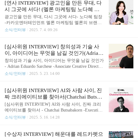
서 출품된 수많은 작품들을 통해 기발한 아이디어와
[연사 INTERVIEW] 광고인을 만든 무대, 다
창의적인 시도를 만나볼 수 있었습니다. 예선과 본선
시 그곳에 서다! (멜론 마케팅팀 노다혜 팀
심사를 거쳐 최고 영예상인 올해의 그랑프리(Grand P
장)
광고인을 만든 무대, 다시 그곳에 서다- 노다혜 팀장
rix of the Year)를 비롯해 그랑프리, 골드, 실버, 브론
-카카오엔터테인먼트 멜론 마케팅팀 멜론의 브랜드
즈, 크리스탈이 시상되었으며, 특히 올해의 그랑프리
커뮤니케이션을 이끄는 마케터이자, 한 사람의 창작
소식/인터뷰
2025. 7. 4. 09:26
는 제품 서비스(Product & Service, P&S) 부문과 공익
자로서 독보적인 커리어를 쌓아가고 있는 노다혜 팀
광고(Public Service Advertising, PSA) 부문에서 각각
장님을 만나봤습니다! 이번 인터뷰는 전문가 중심의
1편..
무대를 넘어, 광고를 더 깊이 이해하고자 하는 일반
[심사위원 INTERVIEW] 창의성과 기술 사
관객들과도 소통하고자 마련된부산국제마케팅광고
이, 아이디어는 무엇을 남길 것인가(Adrian
제의 ‘크리에이티브 팝업’에 연사로 참여하게 된 것
Eduardo Sarchese, Associate Creative Direct
창의성과 기술 사이, 아이디어는 무엇을 남길 것인가
을 계기로 진행되었습니다.광고를 일상 속에 풀어내
or of Ogilvy Mexico)
- Adrian Eduardo Sarchese -Associate Creative Director
는 이 행사에서 노다혜 팀장님은 한 사람의 마케터로
Ogilvy Mexico Ogilvy Mexico의 어소시에이트 크리에
소식/인터뷰
2025. 5. 23. 14:00
서, 그리고 선배 광고인으로서 이야기를 풀어나갈 예
이티브 디렉터(Associate Creative Director)인 Adrian E
정입니다. 노다혜 팀장님은 광고라는 세계 안에서 디
duardo Sarchese가 2025 부산국제마케팅광고제 예선
자이너와 마케터, 창작자와 작가의 경계를 넘나들며
심사위원으로 합류합니다! Adrian Eduardo Sarchese
[심사위원 INTERVIEW] AI와 사람 사이, 진
자신만의 길을 걸어왔는데요. 광고회사 시절에는 수
는 라틴 아메리카 전역을 무대로 활동하며, 수많은
짜 크리에이티브를 찾아서(Chatchai Butsab
억 뷰를 기록한 캠페인..
글로벌 브랜드 캠페인을 성공적으로 이끌어온 크리
akorn, ECD of VML Thailand)
[심사위원 INTERVIEW] AI와 사람 사이, 진짜 크리
에이티브 리더입니다. Leo Burnett, Young & Rubicam
에이티브를 찾아서 - Chatchai Butsabakorn -Executive
(현 VMLY&R) 등 세계적인 에이전시에서 경력을 쌓
Creative DirectorVML Thailand VML Thailand의 최고
소식/인터뷰
2025. 5. 16. 14:28
은 그는, 지난 3년간 Ogilvy Mexico에서 전략부..
크리에이티브 책임자(Executive Creative Director)인
Chatchai Butsabakorn가 2025 부산국제마케팅광고제
의 본선 심사위원으로 합류합니다! Chatchai Butsabak
[수상자 INTERVIEW] 해운대를 레드카펫으