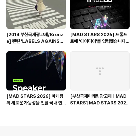
[2014 부산국제광고제/Bronz
[MAD STARS 2026] 프롬프
e] 팬틴 'LABELS AGAINST
트에 '아이디어'를 입력했습니다
WOMEN'
(Use of AI 주요 본선 진출작)
[MAD STARS 2026] 마케팅
[부산국제마케팅광고제ㅣMAD
의 새로운 가능성을 전할 국내 연
STARS] MAD STARS 2025
사들
1일차 현장 기록
의안내