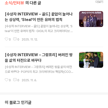
더보기
소식/인터뷰
의 다른 글
[수상자 INTERVIEW – 골드] 끝없이 늘어나
는 상상력, ‘Steal’이 만든 유머의 법칙
글 내용
[수상자 INTERVIEW – 골드] 끝없이 늘어나는 상상력, 'S
teal'이 만든 유머의 법칙- GIGIL의 최고 크리에이티브 책
임자(CCO), Herbert Hernandez 세상을 움직이는 세
0
0
2025. 11. 12.
계 각국의 캠페인을 만날 수 있는 MAD STARS!이번에는
골드(Gold) 수상작 중 하나인 Mandaue Foam의 ‘Stea
l’을 소개합니다. 이 캠페인은 리빙 제품의 다양성을 가장
[수상자 INTERVIEW – 그랑프리] 버려진 땅
기발하고 유쾌한 방식으로 풀어낸 작품으로,일상의 공간을
상상력과 유머로 채워낸 GIGIL의 독창적인 크리에이티브
을 삶의 터전으로 바꾸다
글 내용
가 돋보입니다.“리빙 제품의 폭넓은 라인업을 한 편의 광고
[수상자 INTERVIEW – 그랑프리] 버려진 땅을 삶의 터전
안에서 모두 보여달라.”필리핀 가구 브랜드 만다우에 폼(M
으로 바꾸다- POP5의 최고 크리에이티브 책임자(CCO),
andaue Foam)의 단순하지만 까다로운 요청이필리핀의
Mohammad Akrum Hossain 앞서 소개한 ‘KitKat Br
크리에이티브 에이전시 GIGIL에게 주어..
0
0
2025. 11. 6.
eak Bar’가 일상 속 ‘휴식’의 가치를 새롭게 정의했다면,이
번에는 도시의 버려진 땅에 생명을 불어넣은 또 하나의 그
랑프리 수상작을 소개합니다. 바로 방글라데시의 크리에이
티브 에이전시 POP5가 쇼프노도라(SHOPNODHORA)
와 함께선보인 ‘Plot Farming’ 캠페인입니다. 이 작품은
이 블로그 인기글
SDGs (Sustainable Development Goals) Stars 부