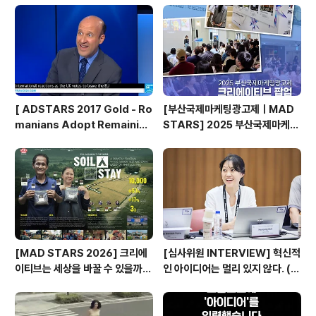
문 골드에 이어 그랑프리까지 수상하며, 비즈니스의 본질
로 사회 문제를 해결한 진정한 ‘지속가능한 크리에이티
브’로 주목받았습니다.'버려진 땅..
[ ADSTARS 2017 Gold - Ro
[부산국제마케팅광고제ㅣMAD
manians Adopt Remainian
STARS] 2025 부산국제마케팅
s ]
광고제, 크리에이티브 팝업 돌아보
기
[MAD STARS 2026] 크리에
[심사위원 INTERVIEW] 혁신적
이티브는 세상을 바꿀 수 있을까?
인 아이디어는 멀리 있지 않다. (제
(SDGs Stars 주요 본선 진출
일기획 박현정 CD)
작)