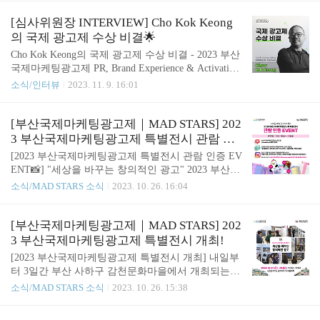
어워드에서 다수의 상을 수상하며 높은 성과를 기록
a)의 글로벌 크리에이티브 개발 부서의 디렉터입니
한 제일기획의 황성필 크리에이티브 디렉터가 이 캠
다. 그는 10년 동안 미국에 기반을 두고 있는 크리에
[심사위원장 INTERVIEW] Cho Kok Keong
페인에 대한 비하인드 ..
이터이지만, 점차 성장하여 초기 경력을 브라질에서
의 국제 광고제 수상 비결🌟
쌓았습니다. Meta에 합류하기 전인 4년 반 전에 Fabio
Cho Kok Keong의 국제 광고제 수상 비결 - 2023 부산
Seidl는 주요 국제 에이전시인 미국의 DDB Worldwid
국제마케팅광고제 PR, Brand Experience & Activation,
e, VMLY&R, 360i and Leo Burnett, Ogilvy 등에서 근
Media 부문 심사위원장 Cho Kok Keong 인터뷰 이노
소식/인터뷰
2023. 11. 9. 16:01
무하기도 했습니다. Artwell Nwaila는 구글의 사하라
션 인도네시아 지사의 크리에이티브 부문 최고책임
이남 아프리카 (..
자(CCO)를 역임하고 있는 Chow Kok Keong(이하 K
K)은 인도네시아 크리에이티브 부문에서 4년 연속 1
[부산국제마케팅광고제｜MAD STARS] 202
위를 기록하고 있는데요. 뿐만 아니라, 주요 국제 어
3 부산국제마케팅광고제 특별전시 관람 인
워드에서 다수의 수상은 물론, 심사위원으로 활약하
증 EVENT📸
[2023 부산국제마케팅광고제 특별전시 관람 인증 EV
기도 했습니다. 현재 그는 지난해 7월, 이노션의 CCO
ENT📸] "세상을 바꾸는 창의적인 광고" 2023 부산국
로 합류, 하쿠호도에서 지역 ECD를 맡고 있습니다.
제마케팅광고제 특별전시! 내일부터 감천문화마을
소식/MAD STARS 소식
2023. 10. 26. 16:04
올해 부산국제마케팅광고제 심사위원장을 역임한 K
골목축제 내 하늘마루에서 개최되는 '부산국제마케
K는 "최고의 의사소통은 간단하고 참여하기 쉬운 것
팅광고제 특별전시'! 특별전시 관람을 인증하는 게시
이라 생각하기 때문에 아이디어와 집행 ..
물을 업로드 해주세요! 추첨을 통해 소정의 경품을
[부산국제마케팅광고제｜MAD STARS] 202
드립니다💛 📅참여기간📅 10월 27일(금) ~ 29일(일)
3 부산국제마케팅광고제 특별전시 개최!
🌟이벤트 참여방법🌟 1. 부산국제마케팅광고제 인스
[2023 부산국제마케팅광고제 특별전시 개최] 내일부
타그램(@madstars) 계정 팔로우 2. 감천문화마을 골
터 3일간 부산 사하구 감천문화마을에서 개최되는
목축제 내 하늘마루에 전시된 작품 중, ‘세상을 바꾸
‘제13회 감천문화마을 골목축제’‼ 감천문화마을 골
소식/MAD STARS 소식
2023. 10. 26. 15:38
는 창의적인 광고’라고 생각되는 작품 2개를 선택하
목축제의 프로그램 일환으로, '2023 부산국제마케팅
여 촬영📸 3. 인스타그램 개인 계정에 직접 촬영한 작
광고제 특별전시'가 개최됩니다! 이번 전시는 ‘세상
품 사진과 작품의 제목, 창의적이라고 생각되는 이유