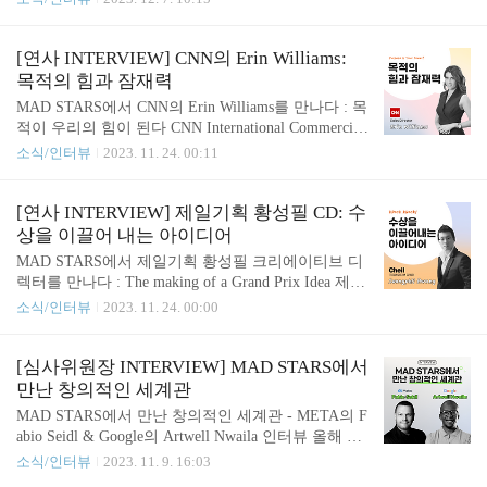
은 무엇인지, 또한 앞으로 미래를 이끌어갈 영 크리
티브 파트너, Pradeep Savio D'Souza & Fledge Brand c
에이터들에게 요구되는 자질이 무엇인지에 대해 이
onsultancy의 CCO, Issam N.Amrani 부산국제마케팅광
야기 나눠보았습..
고제의 Print • Design • Direct • Strategy Stars를 심사
[연사 INTERVIEW] CNN의 Erin Williams:
한 Pradeep Savio D'Souza과 Issam N.Amrani 를 만나
목적의 힘과 잠재력
보았습니다. 특히 Issam은 2017년도부터 부산국제마
MAD STARS에서 CNN의 Erin Williams를 만나다 : 목
케팅광고제에 관심을 가지고 있었지만, 실제로 참여
적이 우리의 힘이 된다 CNN International Commercial
하는 것은 처음이라고 하는데요. 그는 부산국제마케
의 세일즈 디렉터인 Erin Williams 가 올해 MAD STA
소식/인터뷰
2023. 11. 24. 00:11
팅광고제 첫 참여 소감을 “부산국제마케팅광고제는
RS의 연사로 참여했습니다. 그녀는 ‘목적’의 힘과 잠
..
재력에 대해 말하며 산업에서 아주 중요하지만, 때때
로 오해를 받기도 하는 주제들에 대한 명쾌한 답을
[연사 INTERVIEW] 제일기획 황성필 CD: 수
제시했는데요. 그녀는 왜 목적의 힘을 강조할까요?
상을 이끌어 내는 아이디어
인터뷰를 통해 알아보시죠! “기업들은 압박을 받고
MAD STARS에서 제일기획 황성필 크리에이티브 디
있고, 기술과 문화들이 급변하면서 우리가 일하고 또
렉터를 만나다 : The making of a Grand Prix Idea 제일
소비하는 브랜드들에 대한 새로운 태도가 만들어지
기획이 대한민국 경찰청과 함께한 똑똑(Knock Knoc
소식/인터뷰
2023. 11. 24. 00:00
고 있습니다. 분명하고 명확한 목적을 가진 회사들은
k)캠페인으로 총 4개의 그랑프리를 수상하는 영예를
그렇지 않은 조직에 비해 빠르게 성장할 수 있는데
안았습니다. 똑똑 캠페인이란, 피해자들이 112에 전
요. 그 목적의 의도는 이익을 넘어 사람들과의 관계..
화를 건 후 어떤 번호이던 두 번 누르게 되면 말을 하
[심사위원장 INTERVIEW] MAD STARS에서
지 않고도 경찰에 자동으로 신고가 되는 아이디어입
만난 창의적인 세계관
니다. 자동으로 경찰에 신고가 되고 나면, 피해자에
MAD STARS에서 만난 창의적인 세계관 - META의 F
게 링크가 전송되고 링크 클릭 시 피해자의 현장 상
abio Seidl & Google의 Artwell Nwaila 인터뷰 올해 Pri
황과 위치를 추적해 가해자의 눈을 피해 경찰과 피해
nt, Design, Direct, Strategy 부문 심사위원장인Fabio S
소식/인터뷰
2023. 11. 9. 16:03
자가 의사소통을 할 수 있게 됩니다. 올해 세계적인
eidl은 페이스북과 인스타그램의 모회사인 메타(Met