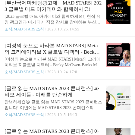
을 바꾸는 창의적인 광고’를 주제로, 세계 각국에서
[부산국제마케팅광고제｜MAD STARS] 202
를 적어 필수 해시태그와 함께 업로드..
출품되어 창의성을 인정받은 역대 수상작들과 도시
3 글로벌 매드 아카데미와 함께하세요!
브랜딩 우수 사례가 함께 소개되는데요. 특히, 지역
[2023 글로벌 매드 아카데미와 함께하세요!] 현직 유
주민과의 상생은 물론, 지속 가능한 미래사회와 환경
명 광고인과 마케터가 직접 강사로 참여하는 부산국
보전을 위해 노력한 전 세계의 우수 광고 사례들도
제마케팅광고제의 온라인 실무 교육 플랫폼인 ‘글로
소식/MAD STARS 소식
2023. 10. 26. 14:55
소개될 예정입니다! 전시가 시작되는 27일(금)부터
벌 매드 아카데미(Global MAD Academy)'가 문을 열
는 관람 인증 이벤트도 진행될 예정이니, 여러분의
었습니다🔥🔥 마케팅, 광고, 디지털 콘텐츠 실무를
많은 관심과 참여 부탁드립니다❣ ✔ 장소: 감천문화
글로벌 현직 전문가에게 쉽고, 빠르게 배우세요❗❕ ✅
[여성의 눈으로 바라본 MAD STARS] Meta
마을 내 '하늘마루' ✔ 일시: 10월 27일(금) - 1..
신청 방법 글로벌 매드 아카데미 홈페이지 (https://aca
의 크리에이티브 X 글로벌 디렉터 - Becky
demy.adstars.org/lms/main/index.do?_idxn=81) 홈페이
McOwen-Banks
[여성의 눈으로 바라본 MAD STARS] Meta의 크리에
지 > ACADEMY > 바로가기 > 강의별 수강신청 ✅ 수
이티브 X 글로벌 디렉터 - Becky McOwen-Banks MET
강비 과정별 1만 3000원 * 강의는 전용 온라인 플랫
A의 크리에이티브 X 글로벌 디렉터인 Becky McOwe
소식/MAD STARS 소식
2023. 10. 24. 17:01
폼을 통해 운영되며, 모든 수업은 영어로 진행됩니
n-Banks가 처음으로 부산국제마케팅광고제에 참여했
다. 쉽게 만날 수 없었던 세계 최고의 현직 광고인과
습니다. 그녀는 심사위원단들에게 여성이 바라보는
마케터의 실무 노하우를 직접..
관점과 생각들을 가감 없이 전달해주었는데요. Beck
[글로 읽는 MAD STARS 2023 콘퍼런스] 파
y는 M&C Saatchi London, Vayner Media UK & EMEA,
비오 세이들 - 미래를 단순하게
New Republique 및 FCB Inferno와 같은 에이전시에서
안녕하세요😊 글로 읽는 MAD STARS 2023 콘퍼런스
크리에이티브 디렉터를 역임한 경력이 있으며 SheSa
입니다! 이번에는 MAD STARS 2023 콘퍼런스의 마
ys 위원회의 멤버로서 적극적인 활동을 이어가고 있
지막을 장식한 세션이죠? 바로 메타(Meta)의 글로벌
소식/MAD STARS 소식
2023. 10. 5. 16:13
습니다. Becky McOwen-Banks는 올해 부산국제마케
크리에이티브 개발 디렉터인 파비오 세이들(Fabio Se
팅광고제에 대단한 열정을 쏟은 1인입니다. 그녀는
idl)이 발표한 ‘미래를 단순하게’라는 세션에 대해 소
본선 심..
개해보려고 합니다. 아주 활기 넘치고 흥미로운 이야
[글로 읽는 MAD STARS 2023 콘퍼런스] 아