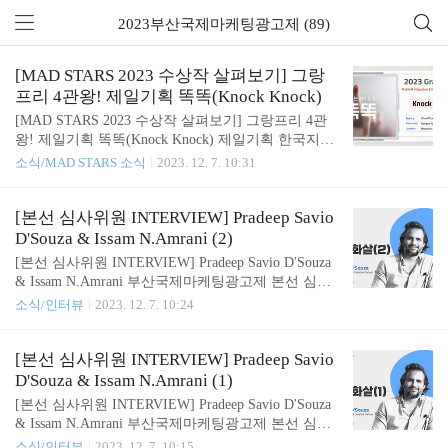
2023부산국제마케팅광고제 (89)
[MAD STARS 2023 수상작 살펴보기] 그랑
프리 4관왕! 제일기획 똑똑(Knock Knock)
[MAD STARS 2023 수상작 살펴보기] 그랑프리 4관
왕! 제일기획 똑똑(Knock Knock) 제일기획 한국지사
에서 제작한 '똑똑(Knock Knock)' 캠페인이 MAD ST
소식/MAD STARS 소식
2023. 12. 7. 10:31
ARS 2023에서 그랑프리 4개 포함, 골드 5개, 실버 1
개, 브론즈 1개, 크리스탈 1개로 총 12관왕을 달성했
습니다! 제일기획과 경찰청이 함께한 '똑똑(Knock K
[본선 심사위원 INTERVIEW] Pradeep Savio
nock)’ 캠페인은 어떤 기발한 아이디어로 수상의 영
D'Souza & Issam N.Amrani (2)
예를 안게 되었을까요? 사실 지난 8년 동안 한국의
[본선 심사위원 INTERVIEW] Pradeep Savio D'Souza
가정폭력은 718%나 증가했다고 합니다. 경찰청 통계
& Issam N.Amrani 부산국제마케팅광고제 본선 심사
에 따르면 가정폭력 신고 건수는 2019년 24만564건,
위원: NineTwentyEight의 공동창립자이자 크리에이
소식/인터뷰
2023. 12. 7. 10:24
2020년 22만1824건 지난해 21만8669건으로 집계됐습
티브 파트너, Pradeep Savio D'Souza & Fledge Brand c
니다. 전문가들은 사회적 거리두기와 외출 제한 등으
onsultancy의 CCO, Issam N.Amrani 지난 인터뷰에서
로 피해자와 가해자가 같은 공간..
자신만의 본선 심사 기준과 올해 2,047편의 본선 진
[본선 심사위원 INTERVIEW] Pradeep Savio
출작 중 눈에 띄는 작품이 무엇이었는지에 대해 이야
D'Souza & Issam N.Amrani (1)
기해보는 시간을 가졌는데요. 이번에는 조금 심도 깊
[본선 심사위원 INTERVIEW] Pradeep Savio D'Souza
은 주제를 다뤄봤습니다. 변화하는 크리에이티브 산
& Issam N.Amrani 부산국제마케팅광고제 본선 심사
업에 대한 그들의 관점과 성공을 위해 필요한 창조성
위원: NineTwentyEight의 공동창립자이자 크리에이
소식/인터뷰
2023. 12. 7. 10:15