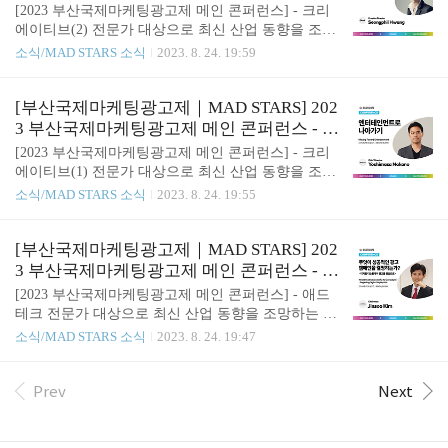
는 자리를 마련해 영광이었습니다. 모든 수상자들의
리에이티브(2)
[2023 부산국제마케팅광고제 메인 콘퍼런스] - 크리
끊임없는 노력과 열정에도 진심어린 찬사를 보냅니
에이티브(2) 전문가 대상으로 최신 산업 동향을 조망
다. 부산에서 느꼈던 감정들과 즐거운 추억들을 소중
하는 메인 콘퍼런스! 올해 전문가 콘퍼런스에서 '크
소식/MAD STARS 소식
2023. 8. 24. 19:59
히 간직하여 내년에도 뵐 수 있기를 기원하며, 늘 평
리에이티브'를 주제로 진행될 나머지 3개의 강연을
안과 행복이 가득하시길 기원하겠습니다. 다시 한번
소개합니다! 🔹 25일(금) 11:30-12:00 사회의 긍정적
진심으로 감사의 마음을 전합니다🤍 - [Thank you for
변화를 위해 소비자와 다양한 접점에서 새로운 경험
[부산국제마케팅광고제｜MAD STARS] 202
being supportive🧡] Fro..
을 제공한 크리에이티브에 대해 알아보는 강의 🔹 25
3 부산국제마케팅광고제 메인 콘퍼런스 - 크
일(금) 15:00-15:30 창의적인 프로세스 자체가 창의적
리에이티브(1)
[2023 부산국제마케팅광고제 메인 콘퍼런스] - 크리
인 제품 개발에 어떻게 중요한지에 대해 다루는 강의
에이티브(1) 전문가 대상으로 최신 산업 동향을 조망
🔹 25일(금) 15:30-16:00 브랜드 상호 작용과 문화적
하는 메인 콘퍼런스! 올해 전문가 콘퍼런스에서 '크
소식/MAD STARS 소식
2023. 8. 24. 19:55
역동성을 재구성할 수 있고, 잠재력을 가지고 있는
리에이티브'를 주제로 진행될 2개의 강연을 먼저 소
창의성의 중요성을 공유하는 강의 8월 25일(금) 벡스
개합니다! 🔹 24일(목) 16:00-16:30 애니메이션, 게임,
코 컨벤션홀 2F 메인 콘퍼런스에서! 올해 콘퍼런스가
e스포츠, 라이브 엔터테인먼트 등 다양한 분야에서
[부산국제마케팅광고제｜MAD STARS] 202
궁금하시..
강력한 엔터테인먼트 콘텐츠를 제작하기 위한 방법
3 부산국제마케팅광고제 메인 콘퍼런스 - 애
과 사례를 소개하는 강의 🔹 24일(목) 16:30-17:00 숏
드테크
[2023 부산국제마케팅광고제 메인 콘퍼런스] - 애드
폼에서 인간의 상상력과 플랫폼의 특성을 융합해 효
테크 전문가 대상으로 최신 산업 동향을 조망하는 메
과적이고 효율적인 스토리를 전달하는 비결을 공유
인 콘퍼런스! 올해 전문가 콘퍼런스에서 '애드테
소식/MAD STARS 소식
2023. 8. 24. 19:47
하는 강의 8월 24일(목) 벡스코 컨벤션홀 2F 메인 콘
크'를 주제로 진행될 2개의 강연을 소개합니다! 🔹 23
퍼런스에서! 올해 콘퍼런스가 궁금하시다면? 👉 http
일(수) 11:30-12:00 야후(Yahoo!)의 연구 데이터와 인
s://bit.ly/3OM17Dh - [MAD STARS 2023 Mai..
지 과학 이론, 관련 논문 등을 바탕으로 디지털 디스
Prev
Next
플레이 광고의 전략적인 기획과 실행 방법을 공유하
는 강의 🔹 24일(목) 13:30-14:00 쿠키보다 더 정확하
고 안전하게 사용자의 데이터를 연결하고 활용할 수