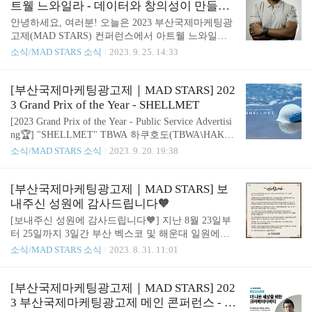
기가 가득한 시간이었는데요. 디지털 랜드스케이프
트웰 느와일라 - 데이터와 창의성이 만들어
에서 미래를 개척하는 방법에 대한 파비오의 인사이
내는 광고의 힘
안녕하세요, 여러분! 오늘은 2023 부산국제마케팅광
트를 한 번 살펴볼까요? 파비오는 미래를 예측하는
고제(MAD STARS) 컨퍼런스에서 아트웰 느와일라
질문을 청중과 주고 받으며 이 매력적인 주제로의 여
가 발표한 ‘데이터와 창의성이 만들어내는 광고의
소식/MAD STARS 소식
2023. 9. 25. 14:33
행을 시작했습니다. 미래 예측. 말만 들어도 뭔가 어
힘’이라는 세션에 대해 요약해 드리려고 합니다. 아
려워 보이죠? 하지만 파비오는 이 복잡한 개념을 아
트웰 느와일라는 구글의 사하라 이남 아프리카의 크
주 쉽고 명료한 세 가지 범주로 나눠 설명했습니다.
리에이티브 부문장으로서, 데이터와 창의성의 조화
[부산국제마케팅광고제｜MAD STARS] 202
바로 "선택된 미래," "통제할 ..
로 광고를 어떻게 혁신하고 최적화할 수 있는지에 대
3 Grand Prix of the Year - SHELLMET
해 MAD STARS의 청중들과 그의 통찰을 나누었습니
[2023 Grand Prix of the Year - Public Service Advertisi
다. 먼저, 아트웰 느와일라에 대해 알아볼까요? 그는
ng🏆] "SHELLMET" TBWA 하쿠호도(TBWA⧵HAKU
남아프리카 요하네스버그 대학에서 미술을 공부한
HODO)가 출품한 일본 홋카이도의 사라후츠 마을과
소식/MAD STARS 소식
2023. 9. 20. 19:38
후, 디자인 분야에서 활약한 크리에이티브 거장입니
플라스틱 전문 제조업체 코시 화학공업이 함께 개발
다. 그는 SA 크리에이티브라는 플랫폼을 설립하여
한 업사이클링 헬멧 ‘SHELLMET’은 조개를 뜻하는
남아프리카의 크리에이터들에게 업계 뉴스를 전달하
Shell과 헬멧(Helmet)의 합성어로 외부 충격으로부터
[부산국제마케팅광고제｜MAD STARS] 보
고 영감을 주며 무료 도구를 제공하고 있으며 현재는
자신을 보호하는 조개껍데기와 헬멧의 본질을 파악
내주신 성원에 감사드립니다🧡
구글에서 사하라..
해 연결시킨 것입니다. 캠페인 탄생의 이유는, 일본
[보내주신 성원에 감사드립니다🧡] 지난 8월 23일부
최대 가리비 생산지인 홋카이도 사라후츠 마을이 엄
터 25일까지 3일간 부산 벡스코 및 해운대 일원에서
청난 양의 가리비 껍데기를 해결하지 못해 토양오염
'2023 부산국제마케팅광고제(MAD STARS 2023)'가
소식/MAD STARS 소식
2023. 8. 31. 11:01
및 악취로 골머리를 앓았기 때문인데요. 이를 해결하
개최되었습니다. 16회를 맞이한 부산국제마케팅광고
기 위해 가리비 껍데기와 리사이클 플라스틱을 활용
제에 참여해주신 모든 분들께 진심으로 감사드립니
해 내구성 높은 신소재를 만들고, 내구성..
다. 글로벌 심사위원단과 연사를 비롯해 우리 광고인
[부산국제마케팅광고제｜MAD STARS] 202
과 마케터들의 열정적이고 창의적인 도전들이 모이
3 부산국제마케팅광고제 메인 콘퍼런스 - 크