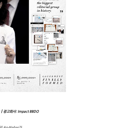
┃광고회사: Impact BBDO
지 An-Nahar가