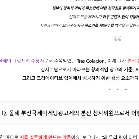
정부의 정치적 마비와 무능함에 대한 경각심을 일깨우기 위
실제로 모든 페이지가
아무 콘텐츠 없이 하얗게
시민과 정치인 모두에게
지금 목소리를 채워야 할 때
임을 전달한 
올해의 그랑프리 수상자
로서 주목받았던
Tres Colacion,
이제 그가
본선 
심사위원으로서 바라보는
창의적인 광고의 기준, A
그리고 크리에이티브 업계에서 성공하기 위한 핵심 요소
까지
Q.
올해 부산국제마케팅광고제의 본선 심사위원으로서 어떤
한 마디로
저를 질투하게 만드는 작품
이요. 보고나서 "왜 우리 팀이 이