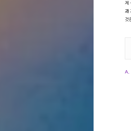
제
과
것
A.