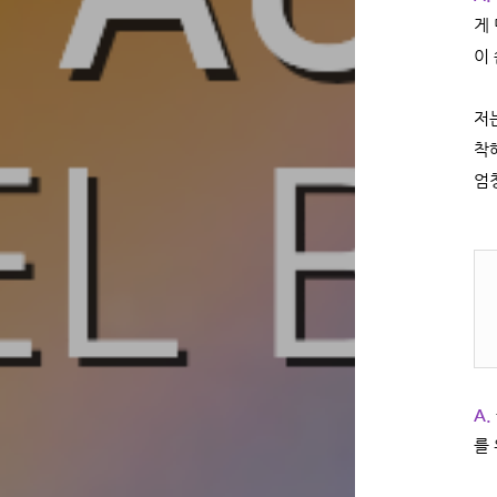
게
이
저
착
엄
A.
를