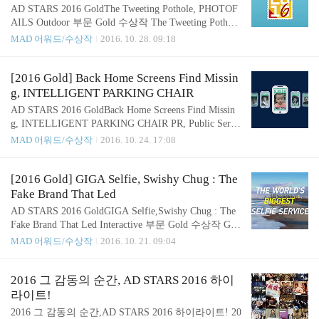
해마다 25만대의 자동차가 팔리고 있는데요.자동차
AD STARS 2016 GoldThe Tweeting Pothole, PHOTOF
수가 급증하고, 교통 체증이 급격하게 증가 함에 따
AILS Outdoor 부문 Gold 수상작 The Tweeting Pothole
라, 교통 사고 또한 매년 약 10%씩 증가하고 있습니
out-of-home 환경에서 집행된 광고 중 전통적인 방식
MAD 어워드/수상작
2016. 10. 28. 09:18
다. CIROEN은 중국의 교통 안전 의식을 개선하고,
과 진취적인 방식 두 가지 모두를 통해 얼마나 효과
사람들의 안전한 삶을 위한 기술을 창조하고, 귀중한
적으로 소비자들의 참여를 이끌어냈는지 여부를 평
가족의 안전을 보호하기 위해 노력하였..
가하는 outdoor부문! 이번 수상작은 이 outdoor부분에
[2016 Gold] Back Home Screens Find Missin
서 수상한 작품인데요. Panama City 거리는 매우 손상
g, INTELLIGENT PARKING CHAIR
되어 있었지만 정부에서는 크게 신경을 쓰지 않고 있
AD STARS 2016 GoldBack Home Screens Find Missin
었습니다.운전자들은 매일 불편함을 느껴야 했죠. 하
g, INTELLIGENT PARKING CHAIR PR, Public Servi
지만 직접적으로 불만을 표시할 생각은 하지 못하고
ce, Media 부문 Gold 수상작 Back Home Screens Find
MAD 어워드/수상작
2016. 10. 24. 17:08
있었습니다. 그런 와중, 트위터는 파나마에서 뉴스
Missing 오늘 소개할 작품은 PR, 공공 부문, 그리고
쇼를 위한 가장 중요한 정보원 중 하나였는데요. 이
미디어 세 부문에서 Gold를 수상한 작품인데요.어떤
점을 놓치지 않고..
목적을 어떤 방식으로 이루고자 하였는지, 함께 확인
[2016 Gold] GIGA Selfie, Swishy Chug : The
해보도록 하겠습니다. 중국에서는 매년 20만명 이상
Fake Brand That Led
의 아이들이 실종되고 있습니다.이 중 다시 발견되는
AD STARS 2016 GoldGIGA Selfie,Swishy Chug : The
아이들은 0.1% 밖에 되지 않는데요. 이런 상황속에서
Fake Brand That Led Interactive 부문 Gold 수상작 GIG
매년 엄청난 금액의 예산을 미디어 광고에 투자하는
A Selfie 상호작용으로 사람들을 감동시키는 새로운
MAD 어워드/수상작
2016. 10. 21. 09:04
OPPO, 중국에서 가장 큰 스마트 폰 브랜드는 그들의
디지털 기술. 이런 인터렉티브한 기술들을 이용한 수
스마트 폰 화면을 기부하였습니다. 바로 ..
상작들을 지금 소개합니다. 멋지고 숨막힐 정도로 방
대한 경치의 호주.이런 매력적인 풍경을 목적으로 많
2016 그 감동의 순간, AD STARS 2016 하이
은 사람들이 관광을 오는데요. 하지만 최근 일본인
라이트!
방문객의 수는 상당히 줄고 있었습니다. 이런 상황에
2016 그 감동의 순간,AD STARS 2016 하이라이트! 20