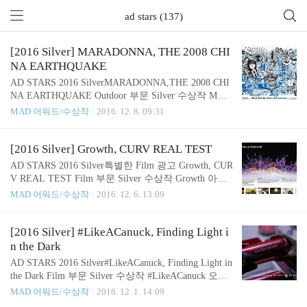
ad stars (137)
[2016 Silver] MARADONNA, THE 2008 CHI
NA EARTHQUAKE
AD STARS 2016 SilverMARADONNA,THE 2008 CHI
NA EARTHQUAKE Outdoor 부문 Silver 수상작 MAR
ADONNA 이번에 소개할 광고는 Outdoor, 옥외광고
MAD 어워드/수상작
2016. 12. 8. 09:31
입니다.그 중에서도 빌보드광고 및 포스터 광고를 소
개하려고 하는데요.어떤 작품이 있을지 지금 함께 확
인해보도록 합시다. Voken은 임시 마커뿐만 아니라
[2016 Silver] Growth, CURV REAL TEST
영구 마커를 제공하는 문구류 브랜드인데요.사람들
AD STARS 2016 Silver특별한 Film 광고 Growth, CUR
은 일련의 손으로 그린 포스터에서 유명 인사의 모습
V REAL TEST Film 부문 Silver 수상작 Growth 아름
들을 보며, 영감을 받게 됩니다. 모든 사람의 삶에는
답고 특별하게, 때로는 직접적인 영상으로 소비자들
MAD 어워드/수상작
2016. 12. 6. 13:09
영원히 기억하고 기억하기를 원하는 것들과, 또 잊을
에게 제품에 대해 임팩트를 남기는 작품들이 있는데
수 없는 것들이 있습니다.또한 과거로부터 지우고 싶
요. film 부문의 수상작들을 지금 만나보겠습니다. 오
은 기억도 있기 마련인데요. 화이트 보드에 Voken의
묘하고 신비한 공간이 사람들의 눈 앞에 펼쳐집니다.
[2016 Silver] #LikeACanuck, Finding Light i
임시 및 영구 마카를 사용하면 게시판에 남기고 싶..
이 알 수 없는 물체들은 늘어나고, 움직이기도 하면
n the Dark
서 눈을 현혹시키는데요. 이 영상은 사실 필리핀의
AD STARS 2016 Silver#LikeACanuck, Finding Light in
도시 지역에서만 판매되는 전문 항진균 세제의 광고
the Dark Film 부문 Silver 수상작 #LikeACanuck 오늘
입니다.도시의 많은 가정에서는 옷을 건조시키기 위
소개할 작품들은 필름 부문의 수상작들 인데요. 조금
MAD 어워드/수상작
2016. 12. 1. 14:09
한 뒷마당이 없기 때문에 실내에서 옷을 말리는데요.
은 유머러스한 작품과 사람들의 고정관념을 부숴줄