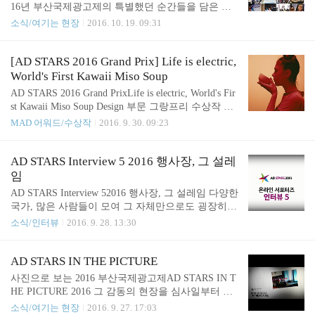
서, 여행 경험에 대한 이야기를 나눌 수 있도록 해야
16년 부산국제광고제의 특별했던 순간들을 담은 하
겠다는 필요성이 대두되었습니다.바로 호주의 광대
이라이트 영상을 공개합니다! 초청인사들의 공항 영
소식/여기는 현장
2016. 10. 19. 09:31
한 자연에 대해서 말이죠. 어떻게 호주 관광에 대해
접 모습 부터 웰컴 파티, 영스타즈, 뉴스타즈 대회!개
화제를 불러일으킬 수 있을까요? 여행하면 사진 이라
막식과 폐막식 그리고 네트워크 파티까지 아직 공개
는 생각이 들 정도로, 많은 사람들은..
되지 않았던 좀 더 가까운현장의 모습들을 확인하실
[AD STARS 2016 Grand Prix] Life is electric,
수 있습니다. 그 감동의 순간들을 지금 확인해 보세
World's First Kawaii Miso Soup
요! 올해의 하이라이트, 어떠셨나요?신나고 유쾌한
AD STARS 2016 Grand PrixLife is electric, World's Fir
영상에 벌써부터 2017년도 기대가 되는데요. 내년 광
st Kawaii Miso Soup Design 부문 그랑프리 수상작 Lif
고제 개최까지 계속해서 여러 이슈들을 공개할 예정
e is electric Design 부문 그랑프리를 차지한 작품, Life
MAD 어워드/수상작
2016. 9. 30. 09:23
이니,계속해서 함께해주시기 바랍니다:) 감사합니다!
is electric. Design 부문은 브랜드의 철학과 제품의 메
시지를 전달하기 위한 커뮤니케이션과 체험의 보조
도구로서 디자인을 탁월하게 활용한 사례에 대해 시
AD STARS Interview 5 2016 행사장, 그 설레
상하는 부문입니다. 이 작품은 이전에 주목 할 만한
임
작품을 소개하는 AD STARS CHOICE에서도 알려드
AD STARS Interview 52016 행사장, 그 설레임 다양한
린 적이 있었는데요. 소비자들에게 전기를 귀엽고,
국가, 많은 사람들이 모여 그 자체만으로도 굉장히
아름다운 멋진 이미지로 만들어 제공함으로써전기에
밝은 분위기였던 2016 부산국제광고제!해외, 국내 가
소식/인터뷰
2016. 9. 28. 13:30
대해 새롭게 생각해 볼 수 있는 계기를 주었던 작품,
릴 것 없이 다양한 기업에서 새로운 것을 체험하고,
다시 한 번 살펴보도록 하겠습니다. 눈에 보..
남녀노소가 다 즐길 수 있어서 좋았다고 하는데요.
전시, 세미나, 체험부스 모두 다양하게 준비가 되어
AD STARS IN THE PICTURE
있어 더욱 활기찬 분위기였다고 합니다. 부산국제광
사진으로 보는 2016 부산국제광고제AD STARS IN T
고제에 대해 알아보고 홍보하고, 직접 참여하였던 서
HE PICTURE 2016 그 감동의 현장을 심사일부터 폐
포터즈들인 만큼행사에 참여하시지 못하셨거나 혹은
막식까지 쭉 돌아보는 시간, 사진으로 보는 AD STA
소식/여기는 현장
2016. 9. 27. 17:03
참여는 했는데 너무 많은 크리에이티브를 접하다 보