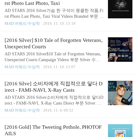
는 사실을 사람들에게 인지시키고 싶었습니다. 아리
rst Photo Last Photo, Taxi
조나 대학에 의해 수행된 연구에서, 쇼핑 카트의 손
AD STARS 2016 Silver가슴 한 구석이 뭉클한 작품,Fi
잡이가 백만 이상의 세균들의 서식지가 된다 는 사실
rst Photo Last Photo, Taxi Viral Videos Branded 부문 Si
이 밝혀졌는데요. 이들은 이 사실에서 사람들에게 위
lver 수상작 First Photo Last Photo, Taxi 이번에 소개
MAD 어워드/수상작
2016. 11. 10. 13:19
생에 대해 경각심을 줄 방법을 떠올리게 됩니다. 카
할 수상작들은 가슴 한 구석이 뭉클해지는 작품들인
트의 핸들에 간단히 양 옆으로 당기기만 하면 작동되
데요. 소외된 계층들을 인식하고 관심 갖게 하는 비
는 소독기를 달았습니다.세계 최초의 혁신적인 위
디오 영상을 확인해 보겠습니다. 불행히도 많은 문화
[2016 Silver] $10 Tale of Forgotten Veterans,
생..
권과 나라 들에서, 특히 아시아에서 1억명의 소녀들
Unexpected Courts
이 사라졌고, 그 숫자는 증가하고 있습니다.태아가
AD STARS 2016 Silver$10 Tale of Forgotten Veterans,
여아일 경우 낙태하는 이 현실은, 뿌리 깊은 문화의
Unexpected Courts Campaign Videos 부문 Silver 수상
산물입니다. 특히 홍콩은 성별 간 불균형이 많은 아
작 $10 Tale of Forgotten Veterans 여러 목적을 위해 시
MAD 어워드/수상작
2016. 11. 10. 13:07
시아 지역 중 하나인데요. 이 작품은 이러한 문제에
행되는 캠페인, 사람들에게 감동과 영감을 주는 캠페
대해 인식을 높이고 추가적인 젠더사이드를 방지하
인 또한 많이 있었는데요.그런 캠페인 비디오 부문의
기 위한 움직임을 일..
수상작을 소개합니다. 중국에서는 2차 대전에서 싸
[2016 Silve] 소비자에게 직접적으로 닿다 D
운 참전 용사들이 있지만, 정부는 공적으로 그들의
irect - FAMI-NAVI, X-Ray Casts
희생을 인정하지 않은 적이 있습니다. 2차 대전 이후
AD STARS 2016 Silver소비자에게 직접적으로 닿다D
중국 안에서의 내전으로 인한 여러 정치적 문제 때문
irect - FAMI-NAVI, X-Ray Casts Direct 부문 Silver 수
이었는데요. 이 퇴역 군인들의 평균 연령은 92세로,
상작 FAMI-NAVI 특정 타깃을 대상으로 하여 그들과
MAD 어워드/수상작
2016. 11. 4. 09:32
살아있는 사람들은 여전히 가난 속에서 살아가고 있
관계를 구추갛고 유지하며, 특정 행동을 유발하기 위
습니다. 가장 중요한 것은, 이들이 그 나라의 어느 ..
해 설치된 직접적 커뮤니케이션인 다이렉트 광고. 오
늘 소개할 수상작은 다이렉트 광고 부문 silver를 수
[2016 Gold] The Tweeting Pothole, PHOTOF
상한 작품들입니다. 지금 확인해 볼까요? 중국에서는
AILS