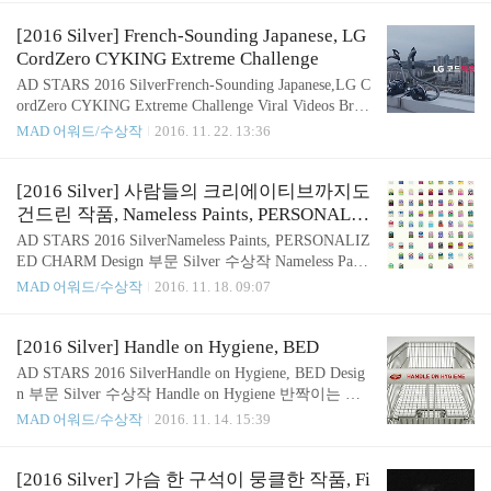
제한된 공기 순환, 높은 습도 및 태양의 부재로 옷은,
작품들이 각각 기다리고 있습니다. Shutterstock는 스
열대 지방의 곰팡이와 같은 위험한 생물의 번식지가
톡 이미지 판매 사이트인데요. 2016년 크리에이티브
[2016 Silver] French-Sounding Japanese, LG
될 수 ..
어워드를 수상하면서, Shutterstock은 Shutterstock이
CordZero CYKING Extreme Challenge
광고 소재를 이해할 수 있음을 알리고 싶어했습니다.
AD STARS 2016 SilverFrench-Sounding Japanese,LG C
또한 재미있고 기억에 남을 만한 사례 연구 동영상을
ordZero CYKING Extreme Challenge Viral Videos Bran
제작하고자 하였죠.어떤 영상을 만들면 사람들의 뇌
ded 부문 Silver 수상작 French-Sounding Japanese 사람
MAD 어워드/수상작
2016. 11. 22. 13:36
리에 더욱 박힐 수 있을까요? "case study" 비디오에
들의 입과 입을 통해 점점 더 퍼져나가게 하는 바이
대한 경의,이 영상은 Shutterstock..
럴 광고,이번에 소개할 작품들은 이런 바이럴 비디오
브랜드 부문 수상작입니다. 일본 코바야시 시내는 아
[2016 Silver] 사람들의 크리에이티브까지도
름다운 자연, 깨끗한 물, 별이 빛나는 하늘 등 많은 특
건드린 작품, Nameless Paints, PERSONALIZ
징이 있습니다. 하지만 일본을 즐기기엔 충분하지 않
ED CHARM
AD STARS 2016 SilverNameless Paints, PERSONALIZ
다고 여겨집니다. 그렇게 코바야시 시는 심각한 인구
ED CHARM Design 부문 Silver 수상작 Nameless Paint
감소로 고통 받고 있는데요,사람들이 시골로 이동하
s 사람들의 크리에이티브 까지도 건드린 감각적인 작
MAD 어워드/수상작
2016. 11. 18. 09:07
여 코바야시를 선택하도록 장려하고자 하였습니다.
품들을 소개합니다.바로 2016 부산국제광고제의 디
코바야시가 사라지면, 그 방언을 사용하는 사람들
자인 부문 수상작인데요, 물은 무슨 색일까요? 다들
도..
푸른색, 아쿠아 블루라고 대답합니다.하지만 컵에 있
[2016 Silver] Handle on Hygiene, BED
는 물은 색깔이 아니죠. 하늘 색은? 정말 하늘색일까
AD STARS 2016 SilverHandle on Hygiene, BED Desig
요?사과는 빨간 색이지만 모든 사과가 빨간색은 아닙
n 부문 Silver 수상작 Handle on Hygiene 반짝이는 아
니다. 이렇듯 색에 대한 작명은 상상력의 상실을 초
이디어로 사람들에게 영감을 주기도 하는 광고들이
MAD 어워드/수상작
2016. 11. 14. 15:39
래할 수 있는데요. 이를 해결할 솔루션이 바로 Namel
있는데요. 그런 디자인 부문 수상작들을 만나보도록
ess Paints 입니다.이 물감들은 세가지 원리를 통해 여
하겠습니다! Lifebouny는 세계적인 위생 분야의 선두
러분의 독창적인 색체를 더해주며,동시에 이를 배울
주자인데요.이들은 손 위생이 질병을 예방할 수 있다
[2016 Silver] 가슴 한 구석이 뭉클한 작품, Fi
수 있도록 해주는 새로운 스타..