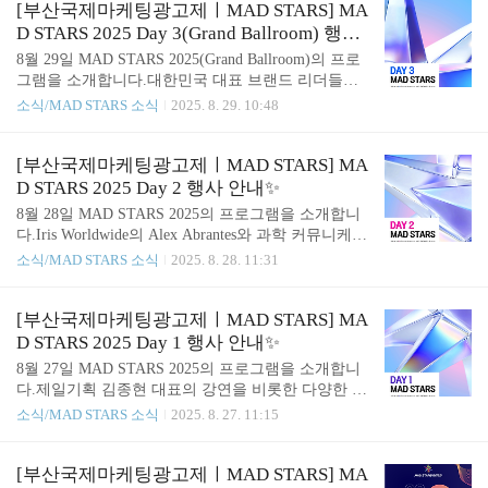
크)​◾14:30｜LIVE BOARD Inc.의 Nakaba Karasawa◾1
[부산국제마케팅광고제ㅣMAD STARS] MA
5:00｜박현(현대퓨처넷)​◾19:00｜클로징파티​​📅 MAD
D STARS 2025 Day 3(Grand Ballroom) 행사
STARS 20252025년 8월 27일(수) ~ 8월 29일(금) ｜
안내✨
8월 29일 MAD STARS 2025(Grand Ballroom)의 프로
시그니엘 부산 및 해운대 일원👉🏻MAD STARS 2025
그램을 소개합니다.대한민국 대표 브랜드 리더들의
홈페이지 바로 가기👈🏻
CMO 세션, 방송인 노홍철의 강연을 비롯한 다양한
소식/MAD STARS 소식
2025. 8. 29. 10:48
컨퍼런스와 함께 시상식이 진행될 예정입니다.​◾13:0
0｜이상수(한국 코카-콜라)◾13:30｜김형빈(토스)◾14:
00｜임혜순(투썸플레이스)​◾14:30｜[CMO in Flux] 변
[부산국제마케팅광고제ㅣMAD STARS] MA
화의 파도를 타는 리더의 시선서권석(티빙), 전준범
D STARS 2025 Day 2 행사 안내✨
(아워홈), 조준형(쏘카)​◾15:00｜Dentsu Inc.의 Yusuke
8월 28일 MAD STARS 2025의 프로그램을 소개합니
Sato◾15:30｜Eva Nosidam - VaynerX의 Andrea Ogunba
다.Iris Worldwide의 Alex Abrantes와 과학 커뮤니케이
dejo◾16:00｜노홍철(방송인)​◾16:30｜AI 시대 속 Besp
터 궤도의 강연을 비롯한다양한 컨퍼런스와 함께 '네
소식/MAD STARS 소식
2025. 8. 28. 11:31
oke AI 캠페인이 헤리티지를 만드는 법김연아(광고
트워킹 파티'가 진행될 예정입니다.​◾17:00｜[Keynot
모델, 전 피겨스케이팅 선수)..
e] Iris Worldwide의 Alex Abrantes​◾13:00｜과학 커뮤
니케이터 궤도◾13:30｜Inbrax의 Pancho Gonzalez◾14:
[부산국제마케팅광고제ㅣMAD STARS] MA
00｜the SMC의 김용태​◾14:30｜Cheil의 Alejandro Di
D STARS 2025 Day 1 행사 안내✨
Trolio◾15:00｜Black Cat White Cat Music의 Erik Reiff
8월 27일 MAD STARS 2025의 프로그램을 소개합니
◾15:30｜Our LEGO Agency of The LEGO Group의 Ni
다.제일기획 김종현 대표의 강연을 비롯한 다양한 컨
no Gupana​◾16:00｜StrategyX의 Yoshi Matsu..
퍼런스와 함께개막식과 오프닝 갈라가 진행될 예정
소식/MAD STARS 소식
2025. 8. 27. 11:15
입니다.​◾16:00｜[Keynote] 김종현(제일기획)​◾13:00｜
[Special Session] 심사위원장과의 대화Cheil의 Alejand
ro Di TrolioIris Worldwide의 Alex AbrantesMcCANN
[부산국제마케팅광고제ㅣMAD STARS] MA