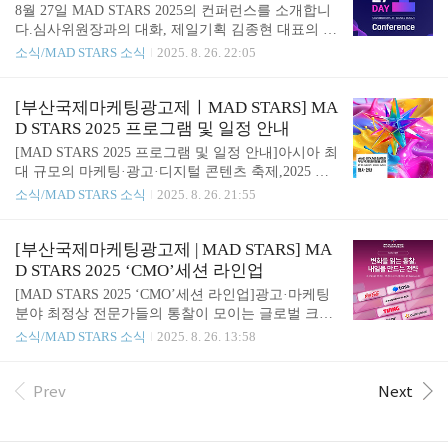
0｜Black Cat White Cat Music의 Erik Reiff ◾15:30｜O
8월 27일 MAD STARS 2025의 컨퍼런스를 소개합니
ur LEGO Agency of The LEGO Group의 Nino Gupana
다.심사위원장과의 대화, 제일기획 김종현 대표의 강
◾16:00｜StrategyX의 Yoshi Matsuur..
연을 비롯한다양한 주제의 컨퍼런스가 진행될 예정
소식/MAD STARS 소식
2025. 8. 26. 22:05
입니다.◾16:00｜[Keynote] 제일기획의 김종현◾13:00
｜[Special Session] 심사위원장과의 대화Cheil의 Aleja
ndro Di TrolioIris Worldwide의 Alex AbrantesMcCAN
[부산국제마케팅광고제ㅣMAD STARS] MA
N의 Ashish ChakravartyMeta의 Tawana Murphy Burnett
D STARS 2025 프로그램 및 일정 안내
MAD STARS의 Sangsoo Chong◾13:30｜애니포인트미
[MAD STARS 2025 프로그램 및 일정 안내]​아시아 최
디어의 백원장◾14:00｜Snap Inc의 Samer Lahoud◾14:3
대 규모의 마케팅·광고·디지털 콘텐츠 축제,2025 부
0｜TBWA＼ Media Arts Lab Tokyo의 Ricardo Adolfo◾
산국제마케팅광고제(MAD STARS 2025)가드디어 내
소식/MAD STARS 소식
2025. 8. 26. 21:55
15:00｜CJ메조미디어의 ..
일부터 3일간 부산에서 열립니다! 올해 글로벌 크리
에이티브 축제 ‘MAD STARS’의 주제는‘AI-vertising,
AI 광고 마케팅 시대’입니다.AI를 비롯해 광고·마케
[부산국제마케팅광고제 | MAD STARS] MA
팅 산업 전반의 변화를 짚어보고, 앞으로 펼쳐질 미
D STARS 2025 ‘CMO’세션 라인업
래를 함께 이야기합니다. 이번 행사는 특히 업계 전
[MAD STARS 2025 ‘CMO’세션 라인업]광고·마케팅
문가들을 위한 깊이 있는 프로그램으로 준비되었습
분야 최정상 전문가들의 통찰이 모이는 글로벌 크리
니다.최신 트렌드와 혁신적인 전략, 그리고 전 세계
에이티브 축제,2025 부산국제마케팅광고제(MAD ST
소식/MAD STARS 소식
2025. 8. 26. 13:58
에서 주목받은 성공 사례들을 한 자리에서 만나볼 수
ARS 2025)! 🎉 올해 MAD STARS에서는 특별히,광고
있죠. [주요 프로그램]◾ 글로벌 리더들의 인사이트가
·마케팅의 변화와 혁신을 이끄는 핵심 리더,CMO(Chi
가득한 컨퍼런스◾ 전문가 수상작 전시 & 비즈니스
ef Marketing Officer)를 집중 조명하는 새로운 세션,
Prev
Next
마켓◾ 차세대..
‘CMO Session’을 선보입니다. ✨ CMO는 단순히 마케
팅만 담당하는 자리가 아닙니다.브랜드 전략을 총괄
하고, 소비자와 시장을 정교하게 연결하며,때로는 제