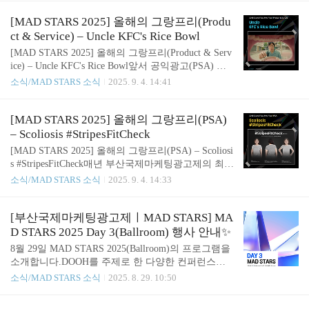
5 Grand PrixIMPULSE · 출품국가 : 스페인· 출품부문
있는 누구나 무료로 즐길 수 있는 시민참여형 축제인
: Design Sta..
데요.대학생은 물론, 부산을 찾은 시민 모두에게 열
[MAD STARS 2025] 올해의 그랑프리(Produ
려 있습니다. 이번 팝업에서는 MAD STARS 주요 수
ct & Service) – Uncle KFC's Rice Bowl
상작 전시,마음을 사로잡는 광고 카피 전시,그리고
[MAD STARS 2025] 올해의 그랑프리(Product & Serv
평소 쉽게 만나기 어려웠던 국내 광고·마케팅 전문가
ice) – Uncle KFC's Rice Bowl앞서 공익광고(PSA) 부
들의 특별 강연까지다채로운 프로그램이 준비되어
문 올해의 그랑프리를 살펴봤다면,이번에는 제품·서
소식/MAD STARS 소식
2025. 9. 4. 14:41
있습니다. 그렇다면 이번 무대를 빛내줄 강연자들은
비스(Product & Service, P&S) 부문 수상작을 소개합
누구일까요?지금부터 2025 크리에이티브 팝업 강연
니다. 태국의 WOLF BKK가 제작한 ​‘Uncle KFC’s Ric
자​를 소개해드립니다! 🤗 ​[2025 크리에이티브 팝업]-
e Bowl’​은 기발한 유머와 문화적 통찰을 바탕으로브
[MAD STARS 2025] 올해의 그랑프리(PSA)
대학생 및 일반인 대상 프로그램(무료)..
랜드를 태국인의 일상 속으로 스며들게 만든 작품으
– Scoliosis #StripesFitCheck
로,MAD STARS 2025 Product & Service 부문 올해의
[MAD STARS 2025] 올해의 그랑프리(PSA) – Scoliosi
그랑프리를 차지했습니다. 과연 어떤 스토리와 아이
s #StripesFitCheck매년 부산국제마케팅광고제의 최고
디어로 심사위원들의 만장일치 선택을 받았을까요?
영예상인 올해의 그랑프리(Grand Prix of the Year)에
소식/MAD STARS 소식
2025. 9. 4. 14:33
함께 살펴보시죠! Uncle KFC’s Rice Bowl· 출품국가 :
는 제품 서비스 부문(Product & Service, P&S) 과 공익
태국· 출품부문 : Film St..
광고(PSA) 부문에서 각각 1개의 작품이 선정되는데
요. * Product & Service(P&S) 부문: SOLUTION / STR
[부산국제마케팅광고제ㅣMAD STARS] MA
ATEGY / DIVERSE INSIGHTS / VIDEO / PIVOT Gro
D STARS 2025 Day 3(Ballroom) 행사 안내✨
up 中 최우수 1작품* PSA 부문: PSA Group 中 최우수
8월 29일 MAD STARS 2025(Ballroom)의 프로그램을
1작품 MULLENLOWE TREYNA가 SCOLIOSIS PHI
소개합니다.DOOH를 주제로 한 다양한 컨퍼런스와
LIPPINES와 함께한‘Scoliosis #StripesFitCheck’ 캠페
함께 클로징파티가 진행될 예정입니다.​◾13:00｜이승
소식/MAD STARS 소식
2025. 8. 29. 10:50
인이MAD ..
현(이노션) & 배형근(신세계프라퍼티)​◾13:30｜VIOO
H의 Calvin Chan◾14:00｜안기종(포도미디어네트워