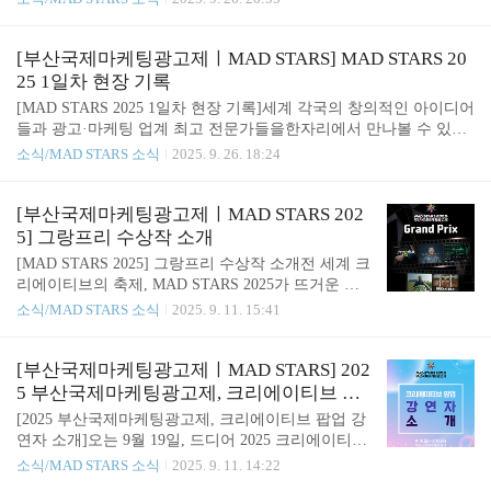
음'을 팔아라(Livio Grossi, Group Executive Creative D
의 뜨거운 시작에 힘입어 둘째 날 현장도 곳곳에서
irector of Dentsu Creative / Dentsu ..
활기가 넘쳤는데요!다양한 프로그램과 교류가 이어
지며 참가자들의 열정이 한층 더 빛났습니다.그 풍성
[부산국제마케팅광고제ㅣMAD STARS] MAD STARS 20
했던 둘째 날 순간들, 함께 만나볼까요?😊 ***YOUN
25 1일차 현장 기록
G STARS & NEW STARS 심사Young Stars젊은세대
[MAD STARS 2025 1일차 현장 기록]세계 각국의 창의적인 아이디어
(Young Adults) 대상 전자담배 건강 위해성 인식을 높
들과 광고·마케팅 업계 최고 전문가들을한자리에서 만나볼 수 있었
이기 위한 캠페인 아이디어New StarsAI 시대, 두려움
던 MAD STARS 2025! 잊지 못할 크리에이티브한 순간들과 뜨거운
소식/MAD STARS 소식
2025. 9. 26. 18:24
을 넘어서 이해와 참여를 이끄는 캠페인 기획 둘째
열정들로 넘쳤던 생생한 현장은 과연 어떤 모습이었을까요? 두근두
날인 28일에는 본격적인 심사가 이어졌습니다.YOU
근 기대와 설렘으로 가득했던 MAD STARS 2025의 첫날, 그 특별한
NG STARS & NEW STARS 참가자들은..
순간들을 지금부터 생생하게 들려드릴게요.✨​ 8월 27일, 기다리고
[부산국제마케팅광고제ㅣMAD STARS 202
기다렸던 MAD STARS 2025가아름다운 오션뷰를 자랑하는 시그니
5] 그랑프리 수상작 소개
엘 부산을 무대로 펼쳐졌습니다. 올해는 출범 이후 첫 시도로, 전문
[MAD STARS 2025] 그랑프리 수상작 소개전 세계 크
가들을 위한 행사와일반 시민들이 함께할 수 있는 행사를 나누어 진
리에이티브의 축제, MAD STARS 2025가 뜨거운 관
행했는데요.덕분에 전문성은 한층 깊어졌고, 동시에 시민들에게는
심 속에 성황리에 막을 내렸습니다.앞서 최고 영예상
소식/MAD STARS 소식
2025. 9. 11. 15:41
더욱 친근하게 다가갈 수 있었답니다..
인 ‘올해의 그랑프리(Grand Prix of the Year)’ 수상작
두 편을 소개해드렸는데요. 이번 글에서는 그에 이어
그랑프리(Grand Prix) 수상작들을 살펴보려 합니다.
[부산국제마케팅광고제ㅣMAD STARS] 202
✨ 올해 그랑프리 작품들은 기술과 창의성을 결합해
5 부산국제마케팅광고제, 크리에이티브 팝
실제 삶과 사회에 파급력 있는 변화를 만들어낸 캠페
업 강연자 소개
[2025 부산국제마케팅광고제, 크리에이티브 팝업 강
인이라는 점에서 더욱 의미가 큽니다. 그렇다면 올해
연자 소개]오는 9월 19일, 드디어 2025 크리에이티브
MAD STARS 2025의 그랑프리 주인공은 어떤 작품들
팝업이 막을 올립니다! ✨ 올해 처음 선보이는 크리
소식/MAD STARS 소식
2025. 9. 11. 14:22
일까요?지금부터 함께 만나보시죠! MAD STARS 202
에이티브 팝업은마케팅·광고·디지털 콘텐츠에 관심