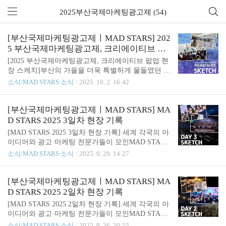
2025부산국제마케팅광고제 (54)
[부산국제마케팅광고제ㅣMAD STARS] 202
5 부산국제마케팅광고제, 크리에이티브 팝
업 돌아보기
[2025 부산국제마케팅광고제, 크리에이티브 팝업 현
장 스케치]부산의 가을을 더욱 특별하게 물들였던 20
25 부산국제마케팅광고제, 크리에이티브 팝업! 누구
소식/MAD STARS 소식
2025. 10. 2. 16:42
나 무료로 즐길 수 있었던 이번 행사는광고·마케팅·
디지털 콘텐츠의 다채로운 세계를 한자리에서 만나
볼 수 있어 더욱 특별했는데요! 세상을 바꾸는 창의
[부산국제마케팅광고제ㅣMAD STARS] MA
적인 광고들이 모인 MAD STARS 주요 수상작 & 광
D STARS 2025 3일차 현장 기록
고 카피 전시부터국내 광고·마케팅 전문가들의 생생
[MAD STARS 2025 3일차 현장 기록] 세계 각국의 아
한 강연까지!잊지 못할 순간들로 채워진 현장, 과연
이디어와 광고·마케팅 전문가들이 모인MAD STARS
어떤 모습이었을지 궁금하시죠?😊 지금부터 2025 부
2025, 그 열기는 마지막 날인 3일 차에도 이어졌습니
소식/MAD STARS 소식
2025. 9. 29. 14:27
산국제마케팅광고제, 크리에이티브 팝업의 특별한
다! 첫째 날의 뜨거운 시작, 둘째 날의 풍성한 교류에
순간들을 함께 살펴보아요!✨ 2025 부산국제마케팅
힘입어마지막 날 현장 역시 감동과 설렘으로 가득했
광고제, 크리에이티브 팝업은지난 9월 19일(금) ~ 9
는데요.다채로운 프로그램이 이어지며 참가자들의
[부산국제마케팅광고제ㅣMAD STARS] MA
월 21일(일), 부산근현대역사관 별관에서 열렸습니..
열정은 끝까지 이어졌습니다.대단원의 막을 내린 3
D STARS 2025 2일차 현장 기록
일 차, 그 특별한 순간들을 함께 만나볼까요?✨ *** Y
[MAD STARS 2025 2일차 현장 기록] 세계 각국의 아
OUNG STARS & NEW STARS Special Session[YOUN
이디어와 광고·마케팅 전문가들이 모인MAD STARS
G STARS 심사위원장 스페셜 세션] 신발이 아닌 '믿
2025, 그 열기는 둘째 날에도 이어졌습니다.🔥 첫날
소식/MAD STARS 소식
2025. 9. 26. 20:55