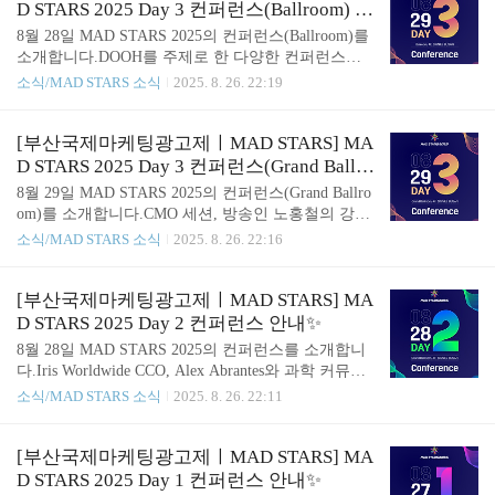
의 Ashish ChakravartyMeta의 Tawana Murphy Burnett
D STARS 2025 Day 3 컨퍼런스(Ballroom) 안
MAD STARS의 Sangsoo Chong​◾13:30｜백원장(애니
내✨
8월 28일 MAD STARS 2025의 컨퍼런스(Ballroom)를
포인트미디어)◾14:00｜Snap Inc의 Samer Lahoud​◾14:
소개합니다.DOOH를 주제로 한 다양한 컨퍼런스가
30｜TBWA＼ Media Arts Lab Tokyo의 Ricardo Adolfo
진행될 예정입니다. ◾13:00｜이승현(이노션) & 배형
소식/MAD STARS 소식
2025. 8. 26. 22:19
◾15:00｜백승록(C..
근(신세계프라퍼티) ◾13:30｜VIOOH의 Calvin Chan ◾
14:00｜안기종(포도미디어네트워크) ◾14:30｜LIVE
BOARD Inc.의 Nakaba Karasawa ◾15:00｜박현(현대퓨
[부산국제마케팅광고제ㅣMAD STARS] MA
처넷) 📅 MAD STARS 20252025년 8월 27일(수) ~ 8
D STARS 2025 Day 3 컨퍼런스(Grand Ballro
월 29일(금) ｜ 시그니엘 부산 및 해운대 일원👉🏻MAD
om) 안내✨
8월 29일 MAD STARS 2025의 컨퍼런스(Grand Ballro
STARS 2025 홈페이지 바로 가기👈🏻
om)를 소개합니다.CMO 세션, 방송인 노홍철의 강연
을 비롯한다양한 주제의 컨퍼런스가 진행될 예정입
소식/MAD STARS 소식
2025. 8. 26. 22:16
니다. ◾13:00｜이상수(한국 코카-콜라) ◾13:30｜김형
빈(토스) ◾14:00｜임혜순(투썸플레이스) ◾14:30｜[C
MO in Flux] 변화의 파도를 타는 리더의 시선서권석
[부산국제마케팅광고제ㅣMAD STARS] MA
(티빙), 전준범(아워홈), 조준형(쏘카) ◾15:00｜Dentsu
D STARS 2025 Day 2 컨퍼런스 안내✨
Inc.의 Yusuke Sato ◾15:30｜Eva Nosidam - VaynerX의
8월 28일 MAD STARS 2025의 컨퍼런스를 소개합니
Andrea Ogunbadejo ◾16:00｜노홍철(방송인) ◾16:30｜
다.Iris Worldwide CCO, Alex Abrantes와 과학 커뮤니
AI 시대 속 Bespoke AI 캠페인이 헤리티지를 만드는
케이터 궤도의 강연을 비롯한 다양한 주제의 컨퍼런
소식/MAD STARS 소식
2025. 8. 26. 22:11
법김연아(광고모델, 전 피겨스케이팅 선수), 김경태
스가 진행될 예정입니다. ◾17:00｜[Keynote] Iris Worl
(삼성), 민수라(제일기..
dwide의 Alex Abrantes ◾13:00｜과학 커뮤니케이터 궤
도 ◾13:30｜Inbrax의 Pancho Gonzalez ◾14:00｜the SM
[부산국제마케팅광고제ㅣMAD STARS] MA
C의 김용태 ◾14:30｜Cheil의 Alejandro Di Trolio◾15:0
D STARS 2025 Day 1 컨퍼런스 안내✨