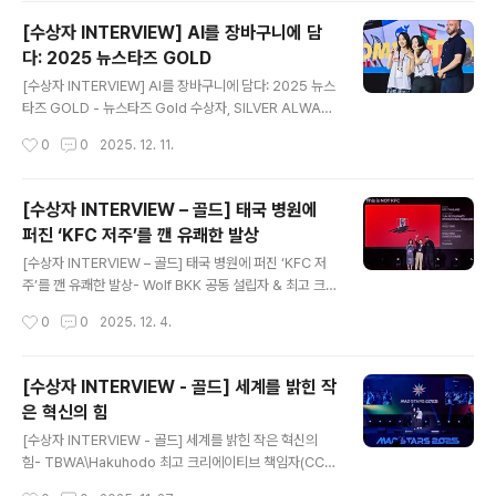
를 이끄는 캠페인 기획’을 주제로, 전 세계 주니어 크리에이
[수상자 INTERVIEW] AI를 장바구니에 담
터들이 AI를 어떻게 더 쉽게 이해하고 일상에 연결할 수 있
다: 2025 뉴스타즈 GOLD
을지를 고민한 자리였습니다. 이 가운데 Silver를 수상한
글 내용
L & R 팀은 많은 사람들이 AI를 어렵게 느끼는 이유가 기
[수상자 INTERVIEW] AI를 장바구니에 담다: 2025 뉴스
술의 복잡함이 아니라, AI와 어떻게 ‘대화하는지’ 알지 못한
타즈 GOLD - 뉴스타즈 Gold 수상자, SILVER ALWAY
다는 데서 비롯된다고 보았습니다.MAD STARS 2025
S 팀의 Yixiao Lyu & Yue Su 올해 8월 26일(화)부터 나
작성시간
0
0
2025. 12. 11.
Silver ..
흘간 시그니엘 부산에서 개최된 2025 뉴스타즈 전문가 마
케팅 경진대회(New Stars MAD Competition 2025)!
11개국 32개 기업에서 모인 84명의 주니어 크리에이터들
[수상자 INTERVIEW – 골드] 태국 병원에
이 치열하게 경쟁하며차세대 글로벌 인재들의 창의력을 증
퍼진 ‘KFC 저주’를 깬 유쾌한 발상
명한 무대였습니다. 올해 뉴스타즈의 주제는 “AI 시대, 두
글 내용
려움을 넘어서 이해와 참여를 이끄는 캠페인 기획”.AI 기술
[수상자 INTERVIEW – 골드] 태국 병원에 퍼진 ‘KFC 저
은 빠르게 일상에 들어오고 있지만, 많은 사람들에게 여전
주’를 깬 유쾌한 발상- Wolf BKK 공동 설립자 & 최고 크
히 AI는 막연한 두려움과 오해를 불러일으키는 존재이기도
리에이티브 책임자(CCO), Torsak Chuenprapar & 총
작성시간
0
0
2025. 12. 4.
한데요.바로 이 ‘거리감’이 문제..
괄 크리에이티브 디렉터(ECD), Pathida Akkarajindan
on 태국에는 오래전부터 의료진 사이에서 전해 내려오는
독특한 미신이 있습니다.바로 ‘KFC 치킨을 주문하면 갑자
[수상자 INTERVIEW - 골드] 세계를 밝힌 작
기 환자가 몰려온다’는 일명 KFC 프라이드 치킨의 저주입
은 혁신의 힘
니다.병원에서 근무 중 KFC를 먹으면 더 바빠지는 징조라
글 내용
는 믿음이 퍼져 있어, 의료진들은 교대시간이나 당직 중 KF
[수상자 INTERVIEW - 골드] 세계를 밝힌 작은 혁신의
C를 되도록 피한다고 하죠. 올해 MAD STARS 2025에
힘- TBWA\Hakuhodo 최고 크리에이티브 책임자(CC
서 골드를 수상한 Wolf BKK와 KFC Thailand의 캠페인
O), Takahiro Hosoda 전 세계 혁신적인 크리에이티브
작성시간