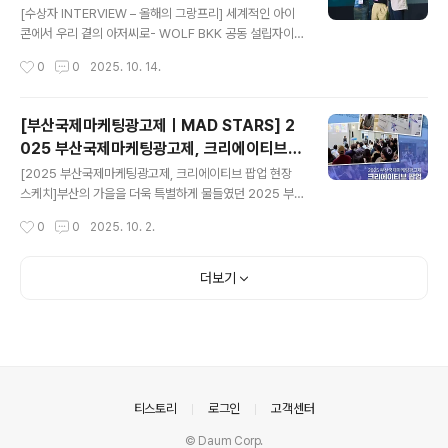
WOLF BKK 공동 설립자이자 최고 크리에이티브 책임자
[수상자 INTERVIEW – 올해의 그랑프리] 세계적인 아이
(CCO), Torsak Chuenprapar 매년 세상을 바꿀 다양
콘에서 우리 곁의 아저씨로- WOLF BKK 공동 설립자이
한 크리에이티브 솔blog.adstars.org 이번에는 공익광
자 최고 크리에이티브 책임자(CCO), Torsak Chuenpr
작성시간
0
0
2025. 10. 14.
고(Public Servic..
apar 매년 세상을 바꿀 다양한 크리에이티브 솔루션이 공
유되는 MAD STARS!올해도 세계 각국에서 출품된 수많
은 작품들을 통해 기발한 아이디어와 창의적인 시도를 만
[부산국제마케팅광고제ㅣMAD STARS] 2
나볼 수 있었습니다. 예선과 본선 심사를 거쳐 최고 영예상
025 부산국제마케팅광고제, 크리에이티브
인 올해의 그랑프리(Grand Prix of the Year)를 비롯해
글 내용
팝업 돌아보기
그랑프리, 골드, 실버, 브론즈, 크리스탈이 시상되었으며,
[2025 부산국제마케팅광고제, 크리에이티브 팝업 현장
특히 올해의 그랑프리는 제품 서비스(Product & Servic
스케치]부산의 가을을 더욱 특별하게 물들였던 2025 부
e, P&S) 부문과 공익광고(Public Service Advertisin
산국제마케팅광고제, 크리에이티브 팝업! 누구나 무료로
작성시간
0
0
2025. 10. 2.
g, PSA) 부문에서 각각 1편..
즐길 수 있었던 이번 행사는광고·마케팅·디지털 콘텐츠의
다채로운 세계를 한자리에서 만나볼 수 있어 더욱 특별했
는데요! 세상을 바꾸는 창의적인 광고들이 모인 MAD ST
더보기
ARS 주요 수상작 & 광고 카피 전시부터국내 광고·마케팅
전문가들의 생생한 강연까지!잊지 못할 순간들로 채워진
현장, 과연 어떤 모습이었을지 궁금하시죠?😊 지금부터 2
025 부산국제마케팅광고제, 크리에이티브 팝업의 특별한
순간들을 함께 살펴보아요!✨ 2025 부산국제마케팅광고
제, 크리에이티브 팝업은지난 9월 19일(금) ~ 9월 21일
의안내
티스토리
로그인
고객센터
(일), 부산근현대역사관 별관에서 열렸습니..
© Daum Corp.