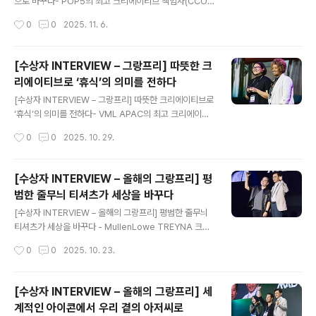
안에서 모두 보여달라.”필리핀 가구 브랜드 만다우에 폼(M
으로 바꾸다- POP5의 최고 크리에이티브 책임자(CCO),
andaue Foam)의 단순하지만 까다로운 요청이필리핀의
Mohammad Akrum Hossain 앞서 소개한 ‘KitKat Br
작성시간
0
0
2025. 11. 6.
크리에이티브 에이전시 GIGIL에게 주어..
eak Bar’가 일상 속 ‘휴식’의 가치를 새롭게 정의했다면,이
번에는 도시의 버려진 땅에 생명을 불어넣은 또 하나의 그
랑프리 수상작을 소개합니다. 바로 방글라데시의 크리에이
[수상자 INTERVIEW – 그랑프리] 따뜻한 크
티브 에이전시 POP5가 쇼프노도라(SHOPNODHORA)
리에이티브로 ‘휴식’의 의미를 전하다
와 함께선보인 ‘Plot Farming’ 캠페인입니다. 이 작품은
글 내용
SDGs (Sustainable Development Goals) Stars 부
[수상자 INTERVIEW – 그랑프리] 따뜻한 크리에이티브로
문 골드에 이어 그랑프리까지 수상하며, 비즈니스의 본질
‘휴식’의 의미를 전하다- VML APAC의 최고 크리에이티
로 사회 문제를 해결한 진정한 ‘지속가능한 크리에이티
브 책임자(CCO), Paul Nagy 세상을 움직이는 세계 각국
작성시간
0
0
2025. 10. 29.
브’로 주목받았습니다.'버려진 땅..
의 크리에이티브를 만날 수 있는 곳, MAD STARS!이번에
는 그랑프리(Grand Prix) 수상작 중 하나를 소개합니다.
바로 필리핀 VML Manila이 선보인 네슬레(Nestlé)의 ‘K
[수상자 INTERVIEW – 올해의 그랑프리] 평
itKat Break Bar’ 캠페인입니다.이 작품은 MAD STAR
범한 줄무늬 티셔츠가 세상을 바꾸다
S 2025에서 무려 2개의 그랑프리와 함께 골드, 실버, 브
글 내용
론즈 각 1개씩을 수상하며 주목받은 캠페인 중 하나로 이름
[수상자 INTERVIEW – 올해의 그랑프리] 평범한 줄무늬
을 올렸습니다. 일상 속 ‘브레이크’를 되찾게 한, KitKat의
티셔츠가 세상을 바꾸다 - MullenLowe TREYNA 크리
새로운 시도필리핀의 작은 가게들에는 오랫동안 이어져 온
에이티브 팀 지난주에는 제품·서비스 부문(Product & Se
작성시간
0
0
2025. 10. 23.
독특한 문화가 있습니다.직원..
rvice, P&S) 올해의 그랑프리 수상작,태국 WOLF BKK
의 Uncle KFC’s Rice Bowl 캠페인을 소개해드렸습니
다. [수상자 INTERVIEW – 올해의 그랑프리] 세계적인 아
[수상자 INTERVIEW – 올해의 그랑프리] 세
이콘에서 우리 곁의 아저씨로[수상자 INTERVIEW – 올해
계적인 아이콘에서 우리 곁의 아저씨로
의 그랑프리] 세계적인 아이콘에서 우리 곁의 아저씨로-
글 내용