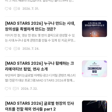
se of AI’를 새롭게 신설했습니다. 출품 단계부터 AI를 어
이 그 어느 때보다 뜨겁습니다. 일상적인 웰니스부터 만성
떻게, 어디까지 활용했는지 투명하게 공개하도록 기준을
질환, 정신 건강,의료 서비스까지 범위가 넓어지면서브랜
작성시간
0
0
2026. 7. 31.
세워,기술의 유용성은 인정하되 아이디어와 기획의 주도권
드가 다뤄야 할 주제의 무게도 함께 커졌습니다. 관심이 커
은여전히 '사람'에게 있음..
진 만큼 커뮤니케이션의 기준도 높아졌습니다.건강을 이야
기하는 광고는 정보의 정확성과 표현의 신중함,사람을 대
[MAD STARS 2026] 누구나 만드는 시대,
하는 진정성이 동시에 요구됩니다.​과장된 메시지는 오해를
창의성을 특별하게 만드는 것은?
부르고,너무 조심스러운 접근은 전달력을 잃기 쉬워'그 사
글 내용
이에서 균형을 찾는 일'은 헬스 크리에이티브가 오랜 시간
이미지 한 장, 영상 한 편도 몇 번의 클릭으로 완성할 수 있
마주해온 숙제였습니다. MAD STARS 2026은 이러한
는 시대.누구나 쉽게 콘텐츠를 만들 수 있게 된 지금,무엇이
업계의 고민과 변화의 흐름을 반영해'Health Stars' 부문
좋은 아이디어를 특별하게 만들까요? 도구를 활용하는 문
작성시간
0
0
2026. 7. 24.
을 새롭게 신설했습니다. "처방전 대신 크리에이티브!"라는
턱은 낮아졌지만, 무엇을 만들고 왜 만들어야 하는지를 결
말처럼,단순한 치료나 약물 소..
정하는 일은오히려 더 중요해졌습니다. AI 시대의 창의성
은 기술을 능숙하게 다루는 것만으로 완성되지 않습니다.
[MAD STARS 2026] 누구나 함께하는 크
낯선 것을 발견하는 호기심과 기술을 사용하는 윤리적 기
리에이티브 팝업, 연사 소개
준,창작자만의 시선, 그리고 사람들과 함께 아이디어를 키
글 내용
워가는 태도까지 더해져야 합니다. ‘AMPLIFY, 가능성을
부산에서 열리는글로벌 마케팅·광고·디지털 콘텐츠 페스티
증폭하라’를 주제로 열리는 MAD STARS 2026에서는
벌! 전문가 대상 프로그램 MAD STARS 2026과 함께누
마케팅, AI 기술, 크리에이티브를 아우르는 다양한 컨퍼런
구나 무료로 참여할 수 있는‘2026 부산국제마케팅광고제,
작성시간
1
1
2026. 7. 22.
스 세션이 펼쳐집니다. 그중에서도 달라지는 창의성의 기
크리에이티브 팝업’도 마련됩니다. 광고를 전공하지 않아
준과새로운 가능성을 이야기하는 여섯..
도 괜찮습니다. 크리에이티브 팝업에서는마케팅, 광고, AI,
콘텐츠 현장에서 활동해온 전문가들의 강연을 통해,최신
[MAD STARS 2026] 글로벌 현장의 인사
흐름과 다양한 아이디어를 가까이에서 만나보실 수 있는데
이트를 전할 해외 연사들 part 2
요. 먼저 크리에이티브 팝업을 함께할 여섯 명의 연사를 소
글 내용