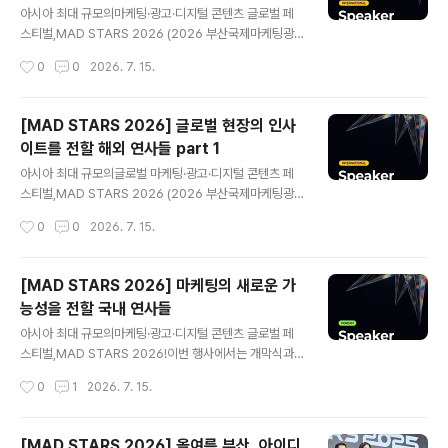
개합니다. 글로벌 광고제에서 브랜드 성장의 방향을 읽다
아시아 최대 규모의마케팅·광고·디지털 콘텐츠 글로벌 페
김윤호제일기획Creative Lab / 팀장​ 김윤호 팀장은 제일
스티벌,MAD STARS 2026 (2026 부산국제마케팅광
기획 Creative Lab에서국제 광고제 관련 업무를 총괄하
고제)! 마케팅·광고·크리에이티브 분야에서 활동하는해외
작성시간
0
0
2026. 7. 15.
는 전문가입니다. 광고제 출품 전략을 수립하고 실행하는
전문가들이 MAD STARS 2026 연사로 참여해각 분야
것은 물론,세미나와 스폰..
에서 축적한 경험과 인사이트를 전할 예정인데요.​오늘은
서로 다른 영역에서 새로운 가능성을 만들어온8명의 해외
[MAD STARS 2026] 글로벌 현장의 인사
연사를 소개합니다. 영상과 공간을 넘어, 일상의 웰니스를
이트를 전할 해외 연사들 part 1
기획하다Kurando FuruyaTOYOKE Inc.Chief Execu
글 내용
tive Officer Kurando Furuya는 도쿄의 SAUNAS 브
아시아 최대 규모의글로벌 마케팅·광고·디지털 콘텐츠 페
랜드를 운영하는웰니스 기업 TOYOKE Inc.의 최고경영
스티벌,MAD STARS 2026 (2026 부산국제마케팅광
자(CEO)입니다. 무인양품(MUJI), 소니 등 다양한 브랜드
고제)!​글로벌 크리에이티브와 마케팅의 현장에서 활약해온
작성시간
0
0
2026. 7. 15.
의 광고를 제작하는영상 감독으로 경력을 시작한 그..
해외 전문가들이 MAD STARS 2026 연사로 참여해다
양한 인사이트를 전할 예정인데요.오늘은 그중 먼저 7명의
해외 연사를 소개합니다. 기술과 크리에이티브로 관습에
[MAD STARS 2026] 마케팅의 새로운 가
도전하다Tara McKentyAKQA Australia & New Zea
능성을 전할 국내 연사들
landChief Creative Officer Tara McKenty는 TBW
글 내용
A, Saatchi & Saatchi, BMF 등글로벌 에이전시를 거치
아시아 최대 규모의마케팅·광고·디지털 콘텐츠 글로벌 페
며아시아·태평양(APAC) 지역 크리에이티브 산업에서17
스티벌,MAD STARS 2026!​이번 행사에서는 개막식과
년 넘게 활약해 온 크리에이티브 리더입니다.​구글 APAC
시상식, 컨퍼런스,전시, 비즈니스 마켓, 경진대회, 네트워킹
작성시간
0
1
2026. 7. 15.
에서는 크리에이티브를 이끌며스포츠와 기술..
프로그램 등올해의 크리에이티브 흐름을 직접 경험할 수
있는 다양한 프로그램이 마련됩니다.​특히 업계 최전선에서
활약 중인 국내외 전문가들이 연사로 참여해더욱 깊이있는
[MAD STARS 2026] 올여름 부산, 아이디