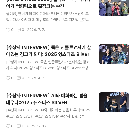
인사이트를 전할 예정인데요. 오늘은 MAD STARS 202
어가 영향력으로 확장되는 순간
6 무대에 오를 연사 라인업 중국내 연사들을 먼저 소개합
글 내용
니다! 제품을 넘어 브랜드 경험을 만들다류혜정유니레버
올여름, 전 세계의 아이디어와 크리에이티브가 부산에 모
카버코리아디멘드 크리에이션 부문/이사 류혜정 이사는 유
입니다.✨ 아시아 최대 규모의 마케팅·광고·디지털 콘텐츠
니레버 카버코리아 디멘드 크리에이션 부문 이사로,AHC
페스티벌MAD STARS 2026(2026 부산국제마케팅광
작성시간
0
0
2026. 7. 7.
의 글로벌 리브랜딩과 주요 커뮤니케이션 전략을 이끌고
고제)이8월 26일부터 28일까지 사흘간시그니엘 부산과
있습니다. 아모레퍼시픽 라네즈, 존슨앤..
해운대 일원에서 개최됩니다. 올해 주제는 바로‘AMPLIF
Y, 가능성을 증폭하라’입니다. 작은 아이디어가 더 큰 영향
[수상자 INTERVIEW] 죽은 인플루언서가 살
력으로 확장되고,그 영향력이 다시 새로운 가능성을 여는
아있는 경고가 되다: 2025 영스타즈 Silver
순간. MAD STARS 2026에서는급변하는 마케팅·광고·
글 내용
디지털 콘텐츠 산업 속에서아이디어가 어떤 가치를 만들
[수상자 INTERVIEW] 죽은 인플루언서가 살아있는 경고
고,어떻게 사람과 세상을 움직이는지 직접 확인할 수 있습
가 되다: 2025 영스타즈 Silver- 영스타즈 Silver 수상팀
니다. 아시아를 대표하는 크리에이티브 축제, 그 현장 속으
Kawurian의 Sayid Muhammad 2025 영스타즈는 지
작성시간
0
0
2026. 4. 23.
로 [MAD STARS 2026]전문가 대상 프로그램(유료)20
난해 8월 26일부터 29일까지 부산 시그니엘에서 열렸습
26년 8월 26일(수) ~ ..
니다. 전 세계 대학생들이 나흘 동안 실제 브리프를 바탕으
로 캠페인 아이디어를 완성하는 무대였어요. 보건복지부와
[수상자 INTERVIEW] AI와 대화하는 법을
국가금연지원센터(KHEPI)의 후원으로 진행됐으며, 주제
배우다:2025 뉴스타즈 SILVER
는 젊은 세대 대상 전자담배의 건강 위해성 인식을 높이기
글 내용
위한 캠페인 아이디어였습니다. 실버를 받은 팀 Kawurian
[수상자 INTERVIEW] AI와 대화하는 법을 배우다:2025
의 Sayid Muhammad는 주제를 듣고 어릴 적 기억을 떠
뉴스타즈 SILVER- 뉴스타즈 Silver 수상자, L & R 팀의
올렸다고 해요. 담배로 아버지를 잃은 후, 매년 기일마다 홀
Tung Hei Lui & Ritty Yick 지난 8월 부산에서 열린 뉴
작성시간
0
1
2025. 12. 17.
로 묘지를 찾는 어머니. 멀리서 그 모습을 바라보며..
스타즈 전문가 마케팅 경진대회(New Stars MAD Com
petition 2025)는 ‘AI 시대, 두려움을 넘어서 이해와 참여