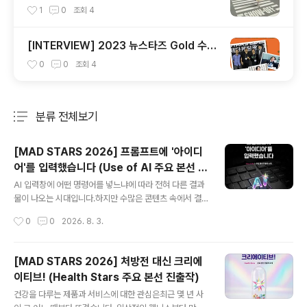
BELS AGAINST WOMEN'
1
0
조회
4
[INTERVIEW] 2023 뉴스타즈 Gold 수상
자 & 심사위원 인터뷰🎙️
0
0
조회
4
분류 전체보기
주요 글 목록
[MAD STARS 2026] 프롬프트에 '아이디
어'를 입력했습니다 (Use of AI 주요 본선 진
글 내용
출작)
AI 입력창에 어떤 명령어를 넣느냐에 따라 전혀 다른 결과
물이 나오는 시대입니다.하지만 수많은 콘텐츠 속에서 결
국 사람들의 마음을 움직이는 진짜 힘은차가운 명령어가
작성시간
0
0
2026. 8. 3.
아닌, 프롬프트에 담긴 '인간의 아이디어'입니다. 최근 글로
벌 광고계는 AI를 인간을 대체하는 위협이 아니라,사람의
상상력을 완벽한 비주얼과 시스템으로 구현해 주는'유용한
[MAD STARS 2026] 처방전 대신 크리에
크리에이티브 파트너'로 적극 활용하고 있습니다. MAD S
이티브! (Health Stars 주요 본선 진출작)
TARS 2026 역시 이러한 흐름을 반영해,아이디어의 구현
글 내용
방식과 제작 완성도를 평가하는 크래프트(Craft) 영역에‘U
건강을 다루는 제품과 서비스에 대한 관심은최근 몇 년 사