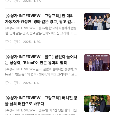
0
0
2025. 11. 27.
‘This is NOT KFC..
가 모이는 MAD STARS. 그 수많은 작품 가운데 올해 특
별한 울림을 전한 캠페인이 있습니다. 바로 TBWA\Haku
hodo가 의료 스타트업 OUI Inc.와 함께 선보인 Smart E
[수상자 INTERVIEW – 그랑프리] 한 대의
ye Camera인데요. 이 프로젝트는 Innovation Stars와
자동차가 완성한 ‘영화 같은 광고, 광고 같은
SDGs Stars에서 골드를 수상하며 작은 아이디어가 어떻
글 내용
영화’
게 큰 변화를 만들 수 있는지를 증명해 보였습니다. Smart
[수상자 INTERVIEW – 그랑프리] 한 대의 자동차가 완성
Eye Camera는 일본의 안과 전문의 Eisuke Shimizu
한 ‘영화 같은 광고, 광고 같은 영화’- 이노션 크리에이티브
박사의 질문에서 시작됐습니다. “스마트폰의 빛을 안과 진
팀 세상을 움직이는 글로벌 크리에이티브가 모이는 MAD
작성시간
0
0
2025. 11. 20.
단 장비처럼 바꿀 수 ..
STARS.그 수많은 작품 가운데 올해 특히 강렬한 인상을
남긴 작품이 있습니다.바로 이노션이 현대자동차 아이오닉
5(IONIQ 5)로 만들어낸 단편 영화 ‘밤낚시(Night Fishin
[수상자 INTERVIEW – 골드] 끝없이 늘어나
g)’ 입니다.이 작품은 MAD STARS 2025에서 그랑프리
는 상상력, ‘Steal’이 만든 유머의 법칙
1, 골드 2, 실버 2, 브론즈 3 총 8개의 상을 수상하며, 대한
글 내용
민국 크리에이티브의 저력을 다시 한번 세계에 각인시켰습
[수상자 INTERVIEW – 골드] 끝없이 늘어나는 상상력, 'S
니다. 밤낚시의 시작은 아주 단순하지만 도전적인 질문에
teal'이 만든 유머의 법칙- GIGIL의 최고 크리에이티브 책
서 시작되었습니다.“자동차가… 직접 영화를 만들 수 있을
임자(CCO), Herbert Hernandez 세상을 움직이는 세
작성시간
0
0
2025. 11. 12.
까?”현실에서 자동차는 이동수단에 불과하고, 콘텐츠..
계 각국의 캠페인을 만날 수 있는 MAD STARS!이번에는
골드(Gold) 수상작 중 하나인 Mandaue Foam의 ‘Stea
l’을 소개합니다. 이 캠페인은 리빙 제품의 다양성을 가장
[수상자 INTERVIEW – 그랑프리] 버려진 땅
기발하고 유쾌한 방식으로 풀어낸 작품으로,일상의 공간을
을 삶의 터전으로 바꾸다
상상력과 유머로 채워낸 GIGIL의 독창적인 크리에이티브
글 내용
가 돋보입니다.“리빙 제품의 폭넓은 라인업을 한 편의 광고
[수상자 INTERVIEW – 그랑프리] 버려진 땅을 삶의 터전