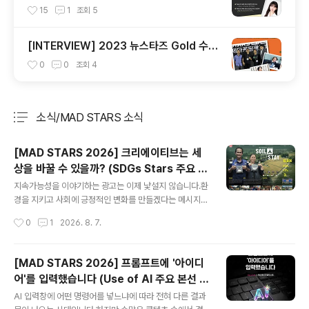
가 해냄!
15
1
조회
5
[INTERVIEW] 2023 뉴스타즈 Gold 수상
자 & 심사위원 인터뷰🎙️
0
0
조회
4
소식/MAD STARS 소식
분류 전체보기
주요 글 목록
[MAD STARS 2026] 크리에이티브는 세
상을 바꿀 수 있을까? (SDGs Stars 주요 본
글 내용
선 진출작)
지속가능성을 이야기하는 광고는 이제 낯설지 않습니다.환
경을 지키고 사회에 긍정적인 변화를 만들겠다는 메시지는
다양한 브랜드 캠페인에서 어렵지 않게 만날 수 있죠. 그러
작성시간
0
1
2026. 8. 7.
나 진짜 질문은 그다음입니다.좋은 의도를 실제 변화로 연
결하고,무엇이 달라졌는지까지 보여주는 캠페인은 여전히
흔치 않습니다. 뜻을 이야기하는 것과그 뜻을 눈에 보이는
[MAD STARS 2026] 프롬프트에 '아이디
결과로 만드는 것은서로 다른 일이기 때문입니다. MAD S
어'를 입력했습니다 (Use of AI 주요 본선 진
TARS 2026의 'POSITIVE IMPACT Group'은사회와
글 내용
출작)
환경 전반에 긍정적인 변화를 만들어내고,지속가능성과 공
AI 입력창에 어떤 명령어를 넣느냐에 따라 전혀 다른 결과