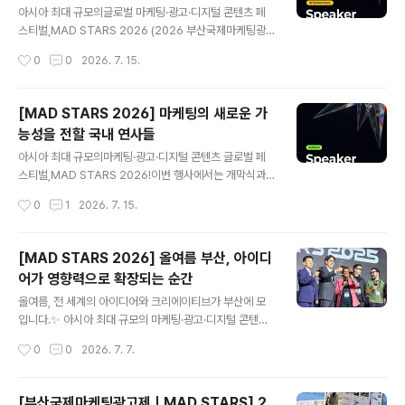
개합니다. 글로벌 광고제에서 브랜드 성장의 방향을 읽다
아시아 최대 규모의글로벌 마케팅·광고·디지털 콘텐츠 페
김윤호제일기획Creative Lab / 팀장​ 김윤호 팀장은 제일
스티벌,MAD STARS 2026 (2026 부산국제마케팅광
기획 Creative Lab에서국제 광고제 관련 업무를 총괄하
고제)!​글로벌 크리에이티브와 마케팅의 현장에서 활약해온
작성시간
0
0
2026. 7. 15.
는 전문가입니다. 광고제 출품 전략을 수립하고 실행하는
해외 전문가들이 MAD STARS 2026 연사로 참여해다
것은 물론,세미나와 스폰..
양한 인사이트를 전할 예정인데요.오늘은 그중 먼저 7명의
해외 연사를 소개합니다. 기술과 크리에이티브로 관습에
[MAD STARS 2026] 마케팅의 새로운 가
도전하다Tara McKentyAKQA Australia & New Zea
능성을 전할 국내 연사들
landChief Creative Officer Tara McKenty는 TBW
글 내용
A, Saatchi & Saatchi, BMF 등글로벌 에이전시를 거치
아시아 최대 규모의마케팅·광고·디지털 콘텐츠 글로벌 페
며아시아·태평양(APAC) 지역 크리에이티브 산업에서17
스티벌,MAD STARS 2026!​이번 행사에서는 개막식과
년 넘게 활약해 온 크리에이티브 리더입니다.​구글 APAC
시상식, 컨퍼런스,전시, 비즈니스 마켓, 경진대회, 네트워킹
작성시간
0
1
2026. 7. 15.
에서는 크리에이티브를 이끌며스포츠와 기술..
프로그램 등올해의 크리에이티브 흐름을 직접 경험할 수
있는 다양한 프로그램이 마련됩니다.​특히 업계 최전선에서
활약 중인 국내외 전문가들이 연사로 참여해더욱 깊이있는
[MAD STARS 2026] 올여름 부산, 아이디
인사이트를 전할 예정인데요. 오늘은 MAD STARS 202
어가 영향력으로 확장되는 순간
6 무대에 오를 연사 라인업 중국내 연사들을 먼저 소개합
글 내용
니다! 제품을 넘어 브랜드 경험을 만들다류혜정유니레버
올여름, 전 세계의 아이디어와 크리에이티브가 부산에 모
카버코리아디멘드 크리에이션 부문/이사 류혜정 이사는 유
입니다.✨ 아시아 최대 규모의 마케팅·광고·디지털 콘텐츠
니레버 카버코리아 디멘드 크리에이션 부문 이사로,AHC
페스티벌MAD STARS 2026(2026 부산국제마케팅광
작성시간
0
0
2026. 7. 7.
의 글로벌 리브랜딩과 주요 커뮤니케이션 전략을 이끌고
고제)이8월 26일부터 28일까지 사흘간시그니엘 부산과
있습니다. 아모레퍼시픽 라네즈, 존슨앤..
해운대 일원에서 개최됩니다. 올해 주제는 바로‘AMPLIF
Y, 가능성을 증폭하라’입니다. 작은 아이디어가 더 큰 영향
[부산국제마케팅광고제ㅣMAD STARS] 2