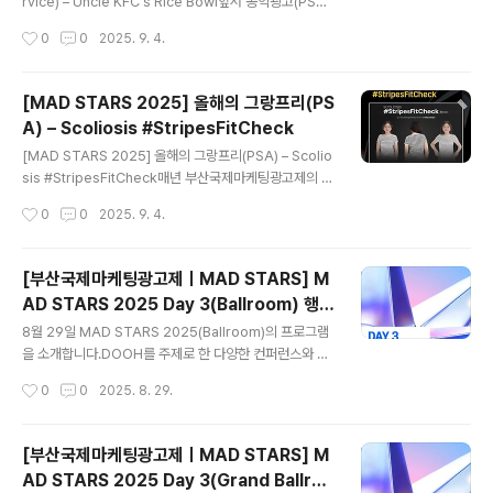
은마케팅과 광고, 디지털 콘텐츠에 관심 있는 누구나 즐길
rvice) – Uncle KFC's Rice Bowl앞서 공익광고(PSA)
수 있는 시민참여형 축제입니다. 대학생을 비롯한 시민 모
부문 올해의 그랑프리를 살펴봤다면,이번에는 제품·서비스
작성시간
0
0
2025. 9. 4.
두에게 무료로 열려 있어, 가볍게 찾아와도 특별한 경험을
(Product & Service, P&S) 부문 수상작을 소개합니다.
얻을 수 있죠.​ 이번 팝업이..
태국의 WOLF BKK가 제작한 ​‘Uncle KFC’s Rice Bow
l’​은 기발한 유머와 문화적 통찰을 바탕으로브랜드를 태국
[MAD STARS 2025] 올해의 그랑프리(PS
인의 일상 속으로 스며들게 만든 작품으로,MAD STARS
A) – Scoliosis #StripesFitCheck
2025 Product & Service 부문 올해의 그랑프리를 차
글 내용
지했습니다. 과연 어떤 스토리와 아이디어로 심사위원들의
[MAD STARS 2025] 올해의 그랑프리(PSA) – Scolio
만장일치 선택을 받았을까요?함께 살펴보시죠! Uncle KF
sis #StripesFitCheck매년 부산국제마케팅광고제의 최
C’s Rice Bowl· 출품국가 : 태국· 출품부문 : Film St..
고 영예상인 올해의 그랑프리(Grand Prix of the Year)
작성시간
0
0
2025. 9. 4.
에는 제품 서비스 부문(Product & Service, P&S) 과 공
익광고(PSA) 부문에서 각각 1개의 작품이 선정되는데요.
* Product & Service(P&S) 부문: SOLUTION / STR
[부산국제마케팅광고제ㅣMAD STARS] M
ATEGY / DIVERSE INSIGHTS / VIDEO / PIVOT Gr
AD STARS 2025 Day 3(Ballroom) 행사
oup 中 최우수 1작품* PSA 부문: PSA Group 中 최우
글 내용
안내✨
수 1작품 MULLENLOWE TREYNA가 SCOLIOSIS PH
8월 29일 MAD STARS 2025(Ballroom)의 프로그램
ILIPPINES와 함께한‘Scoliosis #StripesFitCheck’ 캠
을 소개합니다.DOOH를 주제로 한 다양한 컨퍼런스와 함
페인이MAD ..
께 클로징파티가 진행될 예정입니다.​◾13:00｜이승현(이
작성시간
0
0
2025. 8. 29.
노션) & 배형근(신세계프라퍼티)​◾13:30｜VIOOH의 Cal
vin Chan◾14:00｜안기종(포도미디어네트워크)​◾14:30
｜LIVE BOARD Inc.의 Nakaba Karasawa◾15:00｜
[부산국제마케팅광고제ㅣMAD STARS] M
박현(현대퓨처넷)​◾19:00｜클로징파티​​📅 MAD STARS
AD STARS 2025 Day 3(Grand Ballroo
20252025년 8월 27일(수) ~ 8월 29일(금) ｜ 시그니
글 내용