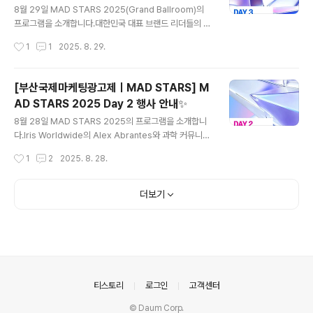
m) 행사 안내✨
엘 부산 및 해운대 일원👉🏻MAD STARS 2025 홈페이지
8월 29일 MAD STARS 2025(Grand Ballroom)의
바로 가기👈🏻
프로그램을 소개합니다.대한민국 대표 브랜드 리더들의 C
MO 세션, 방송인 노홍철의 강연을 비롯한 다양한 컨퍼런
작성시간
1
1
2025. 8. 29.
스와 함께 시상식이 진행될 예정입니다.​◾13:00｜이상수
(한국 코카-콜라)◾13:30｜김형빈(토스)◾14:00｜임혜순
(투썸플레이스)​◾14:30｜[CMO in Flux] 변화의 파도를
[부산국제마케팅광고제ㅣMAD STARS] M
타는 리더의 시선서권석(티빙), 전준범(아워홈), 조준형(쏘
AD STARS 2025 Day 2 행사 안내✨
카)​◾15:00｜Dentsu Inc.의 Yusuke Sato◾15:30｜E
글 내용
va Nosidam - VaynerX의 Andrea Ogunbadejo◾1
8월 28일 MAD STARS 2025의 프로그램을 소개합니
6:00｜노홍철(방송인)​◾16:30｜AI 시대 속 Bespoke
다.Iris Worldwide의 Alex Abrantes와 과학 커뮤니케
AI 캠페인이 헤리티지를 만드는 법김연아(광고모델, 전 피
이터 궤도의 강연을 비롯한다양한 컨퍼런스와 함께 '네트
작성시간
1
2
2025. 8. 28.
겨스케이팅 선수)..
워킹 파티'가 진행될 예정입니다.​◾17:00｜[Keynote] Iri
s Worldwide의 Alex Abrantes​◾13:00｜과학 커뮤니
케이터 궤도◾13:30｜Inbrax의 Pancho Gonzalez◾1
더보기
4:00｜the SMC의 김용태​◾14:30｜Cheil의 Alejandr
o Di Trolio◾15:00｜Black Cat White Cat Music의
Erik Reiff◾15:30｜Our LEGO Agency of The LEG
O Group의 Nino Gupana​◾16:00｜StrategyX의 Yo
shi Matsu..
의안내
티스토리
로그인
고객센터
© Daum Corp.