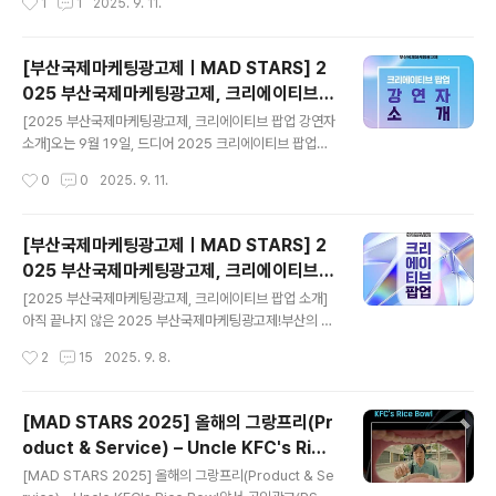
1
1
2025. 9. 11.
브 팝업에는 다양한 강연 프로그램이 마련되어 있는데요.
의 그랑프리(Grand Prix of the Year)’ 수상작 두 편을
국내 광고·마케팅 현직 전문가들이 직접 ..
소개해드렸는데요. 이번 글에서는 그에 이어 그랑프리(Gr
and Prix) 수상작들을 살펴보려 합니다. ✨ 올해 그랑프리
[부산국제마케팅광고제ㅣMAD STARS] 2
작품들은 기술과 창의성을 결합해 실제 삶과 사회에 파급
025 부산국제마케팅광고제, 크리에이티브
력 있는 변화를 만들어낸 캠페인이라는 점에서 더욱 의미
글 내용
팝업 강연자 소개
가 큽니다. 그렇다면 올해 MAD STARS 2025의 그랑프
[2025 부산국제마케팅광고제, 크리에이티브 팝업 강연자
리 주인공은 어떤 작품들일까요?지금부터 함께 만나보시
소개]오는 9월 19일, 드디어 2025 크리에이티브 팝업이
죠! MAD STARS 2025 Grand PrixIMPULSE · 출품
막을 올립니다! ✨ 올해 처음 선보이는 크리에이티브 팝업
작성시간
0
0
2025. 9. 11.
국가 : 스페인· 출품부문 : Design Sta..
은마케팅·광고·디지털 콘텐츠에 관심 있는 누구나 무료로
즐길 수 있는 시민참여형 축제인데요.대학생은 물론, 부산
을 찾은 시민 모두에게 열려 있습니다. 이번 팝업에서는 M
[부산국제마케팅광고제ㅣMAD STARS] 2
AD STARS 주요 수상작 전시,마음을 사로잡는 광고 카피
025 부산국제마케팅광고제, 크리에이티브
전시,그리고 평소 쉽게 만나기 어려웠던 국내 광고·마케팅
글 내용
팝업 소개
전문가들의 특별 강연까지다채로운 프로그램이 준비되어
[2025 부산국제마케팅광고제, 크리에이티브 팝업 소개]​
있습니다. 그렇다면 이번 무대를 빛내줄 강연자들은 누구
아직 끝나지 않은 2025 부산국제마케팅광고제!부산의 가
일까요?지금부터 2025 크리에이티브 팝업 강연자​를 소개
을을 더 특별하게 만들 크리에이티브 팝업이 찾아옵니다
작성시간
2
15
2025. 9. 8.
해드립니다! 🤗 ​[2025 크리에이티브 팝업]- 대학생 및 일
🌟 “광고제 이제 끝났지?”라고 생각하셨다면? 아직 이릅
반인 대상 프로그램(무료)..
니다 😉 지난 8월, 부산에서 개최돼세상을 바꿀 국내외 다
양한 크리에이티브가 모여 열기를 더했던 MAD STARS
[MAD STARS 2025] 올해의 그랑프리(Pr
2025. 이어서 9월 19일(금)부터 21일(일),부산근현대역
oduct & Service) – Uncle KFC's Rice
사관 별관에서는 누구나 무료로 즐길 수 있는 축제가 펼쳐
글 내용
Bowl
집니다!​2025 부산국제마케팅광고제, 크리에이티브 팝업
[MAD STARS 2025] 올해의 그랑프리(Product & Se