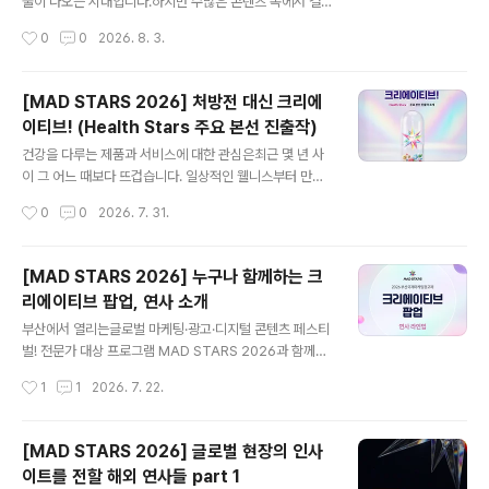
공적 가치를 크리에이티브로 구현한 작품이 모이는 그룹입
물이 나오는 시대입니다.하지만 수많은 콘텐츠 속에서 결
니다. 그중 SDGs Stars는 환경 보호와 인권 신장, 교육
국 사람들의 마음을 움직이는 진짜 힘은차가운 명령어가
작성시간
0
0
2026. 8. 3.
및 건강 개선 등사람들의 더 나은 삶과 기업의 사회적 책임
아닌, 프롬프트에 담긴 '인간의 아이디어'입니다. 최근 글로
에 주목하는 부문입니다.공..
벌 광고계는 AI를 인간을 대체하는 위협이 아니라,사람의
상상력을 완벽한 비주얼과 시스템으로 구현해 주는'유용한
[MAD STARS 2026] 처방전 대신 크리에
크리에이티브 파트너'로 적극 활용하고 있습니다. MAD S
이티브! (Health Stars 주요 본선 진출작)
TARS 2026 역시 이러한 흐름을 반영해,아이디어의 구현
글 내용
방식과 제작 완성도를 평가하는 크래프트(Craft) 영역에‘U
건강을 다루는 제품과 서비스에 대한 관심은최근 몇 년 사
se of AI’를 새롭게 신설했습니다. 출품 단계부터 AI를 어
이 그 어느 때보다 뜨겁습니다. 일상적인 웰니스부터 만성
떻게, 어디까지 활용했는지 투명하게 공개하도록 기준을
질환, 정신 건강,의료 서비스까지 범위가 넓어지면서브랜
작성시간
0
0
2026. 7. 31.
세워,기술의 유용성은 인정하되 아이디어와 기획의 주도권
드가 다뤄야 할 주제의 무게도 함께 커졌습니다. 관심이 커
은여전히 '사람'에게 있음..
진 만큼 커뮤니케이션의 기준도 높아졌습니다.건강을 이야
기하는 광고는 정보의 정확성과 표현의 신중함,사람을 대
[MAD STARS 2026] 누구나 함께하는 크
하는 진정성이 동시에 요구됩니다.​과장된 메시지는 오해를
리에이티브 팝업, 연사 소개
부르고,너무 조심스러운 접근은 전달력을 잃기 쉬워'그 사
글 내용
이에서 균형을 찾는 일'은 헬스 크리에이티브가 오랜 시간
부산에서 열리는글로벌 마케팅·광고·디지털 콘텐츠 페스티
마주해온 숙제였습니다. MAD STARS 2026은 이러한
벌! 전문가 대상 프로그램 MAD STARS 2026과 함께누
업계의 고민과 변화의 흐름을 반영해'Health Stars' 부문
구나 무료로 참여할 수 있는‘2026 부산국제마케팅광고제,
작성시간
1
1
2026. 7. 22.
을 새롭게 신설했습니다. "처방전 대신 크리에이티브!"라는
크리에이티브 팝업’도 마련됩니다. 광고를 전공하지 않아
말처럼,단순한 치료나 약물 소..
도 괜찮습니다. 크리에이티브 팝업에서는마케팅, 광고, AI,
콘텐츠 현장에서 활동해온 전문가들의 강연을 통해,최신
[MAD STARS 2026] 글로벌 현장의 인사
흐름과 다양한 아이디어를 가까이에서 만나보실 수 있는데
이트를 전할 해외 연사들 part 1
요. 먼저 크리에이티브 팝업을 함께할 여섯 명의 연사를 소
글 내용