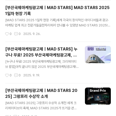
이 한층 더 빛났습니다.그 풍성했던 둘째 날 순간들, 함께
[부산국제마케팅광고제ㅣMAD STARS] MAD STARS 2025
만나볼까요?😊 ***YOUNG STARS & NEW STARS
1일차 현장 기록
심사Young Stars젊은세대(Young Adults) 대상 전자담
글 내용
배 건강 위해성 인식을 높이기 위한 캠페인 아이디어New
[MAD STARS 2025 1일차 현장 기록]세계 각국의 창의적인 아이디어들과 광고·
StarsAI 시대, 두려움을 넘어서 이해와 참여를 이끄는 캠
마케팅 업계 최고 전문가들을한자리에서 만나볼 수 있었던 MAD STARS 2025!
페인 기획 둘째 날인 28일에는 본격적인 심사가 이어졌습
잊지 못할 크리에이티브한 순간들과 뜨거운 열정들로 넘쳤던 생생한 현장은 과연 어
작성시간
0
0
2025. 9. 26.
니다.YOUNG STARS & NEW STARS 참가자들은..
떤 모습이었을까요? 두근두근 기대와 설렘으로 가득했던 MAD STARS 2025의
첫날, 그 특별한 순간들을 지금부터 생생하게 들려드릴게요.✨​ 8월 27일, 기다리고
기다렸던 MAD STARS 2025가아름다운 오션뷰를 자랑하는 시그니엘 부산을 무
[부산국제마케팅광고제ㅣMAD STARS] 누
대로 펼쳐졌습니다. 올해는 출범 이후 첫 시도로, 전문가들을 위한 행사와일반 시민
구나 무료! 2025 부산국제마케팅광고제, 크
들이 함께할 수 있는 행사를 나누어 진행했는데요.덕분에 전문성은 한층 깊어졌고,
글 내용
리에이티브 팝업
동시에 시민들에게는 더욱 친근하게 다가갈 수 있었답니다..
[누구나 무료! 2025 부산국제마케팅광고제, 크리에이티
브 팝업]아직 끝나지 않은 2025 부산국제마케팅광고제!
부산의 가을을 더욱 특별하게 만들 크리에이티브 팝업이
작성시간
0
0
2025. 9. 19.
찾아옵니다 🌟 9월 19일(금)부터 21일(일), 부산근현대역
사관 별관에서 열리는 이번 행사는누구나 무료로 즐길 수
있는 시민 참여형 축제인데요. 전시와 강연을 통해 세상을
[부산국제마케팅광고제ㅣMAD STARS 20
바꿔온 크리에이티브 아이디어들을 한자리에서 만나고,광
25] 그랑프리 수상작 소개
고가 단순한 상업적 메시지를 넘어 시대를 움직여온 힘임
글 내용
을 체감할 기회! 올가을, 당신의 일상에 새로운 영감을 더할
[MAD STARS 2025] 그랑프리 수상작 소개전 세계 크
축제,2025 부산국제마케팅광고제, 크리에이티브 팝업에
리에이티브의 축제, MAD STARS 2025가 뜨거운 관심
초대합니다. ✨​ [크리에이티브 팝업 강연 일정]크리에이티
속에 성황리에 막을 내렸습니다.앞서 최고 영예상인 ‘올해
작성시간