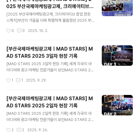
력으로 확장되고,그 영향력이 다시 새로운 가능성을 여는
025 부산국제마케팅광고제, 크리에이티브
순간. MAD STARS 2026에서는급변하는 마케팅·광고·
글 내용
팝업 돌아보기
디지털 콘텐츠 산업 속에서아이디어가 어떤 가치를 만들
[2025 부산국제마케팅광고제, 크리에이티브 팝업 현장
고,어떻게 사람과 세상을 움직이는지 직접 확인할 수 있습
스케치]부산의 가을을 더욱 특별하게 물들였던 2025 부
니다. 아시아를 대표하는 크리에이티브 축제, 그 현장 속으
산국제마케팅광고제, 크리에이티브 팝업! 누구나 무료로
작성시간
0
0
2025. 10. 2.
로 [MAD STARS 2026]전문가 대상 프로그램(유료)20
즐길 수 있었던 이번 행사는광고·마케팅·디지털 콘텐츠의
26년 8월 26일(수) ~ ..
다채로운 세계를 한자리에서 만나볼 수 있어 더욱 특별했
는데요! 세상을 바꾸는 창의적인 광고들이 모인 MAD ST
[부산국제마케팅광고제ㅣMAD STARS] M
ARS 주요 수상작 & 광고 카피 전시부터국내 광고·마케팅
AD STARS 2025 3일차 현장 기록
전문가들의 생생한 강연까지!잊지 못할 순간들로 채워진
글 내용
현장, 과연 어떤 모습이었을지 궁금하시죠?😊 지금부터 2
[MAD STARS 2025 3일차 현장 기록] 세계 각국의 아
025 부산국제마케팅광고제, 크리에이티브 팝업의 특별한
이디어와 광고·마케팅 전문가들이 모인MAD STARS 20
순간들을 함께 살펴보아요!✨ 2025 부산국제마케팅광고
25, 그 열기는 마지막 날인 3일 차에도 이어졌습니다! 첫
작성시간
1
1
2025. 9. 29.
제, 크리에이티브 팝업은지난 9월 19일(금) ~ 9월 21일
째 날의 뜨거운 시작, 둘째 날의 풍성한 교류에 힘입어마지
(일), 부산근현대역사관 별관에서 열렸습니..
막 날 현장 역시 감동과 설렘으로 가득했는데요.다채로운
프로그램이 이어지며 참가자들의 열정은 끝까지 이어졌습
[부산국제마케팅광고제ㅣMAD STARS] M
니다.대단원의 막을 내린 3일 차, 그 특별한 순간들을 함께
AD STARS 2025 2일차 현장 기록
만나볼까요?✨ *** YOUNG STARS & NEW STARS
글 내용
Special Session[YOUNG STARS 심사위원장 스페셜
[MAD STARS 2025 2일차 현장 기록] 세계 각국의 아
세션] 신발이 아닌 '믿음'을 팔아라(Livio Grossi, Group
이디어와 광고·마케팅 전문가들이 모인MAD STARS 20
Executive Creative Director of Dentsu Creative
25, 그 열기는 둘째 날에도 이어졌습니다.🔥 첫날의 뜨거
작성시간
2
2
2025. 9. 26.
/ Dentsu ..
운 시작에 힘입어 둘째 날 현장도 곳곳에서 활기가 넘쳤는
데요!다양한 프로그램과 교류가 이어지며 참가자들의 열정