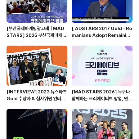
[부산국제마케팅광고제ㅣMAD
[ ADSTARS 2017 Gold - Ro
STARS] 2025 부산국제마케팅
manians Adopt Remainian
광고제, 크리에이티브 팝업 돌아보
s ]
기
[INTERVIEW] 2023 뉴스타즈
[MAD STARS 2026] 누구나
Gold 수상자 & 심사위원 인터뷰
함께하는 크리에이티브 팝업, 연사
🎙️
소개