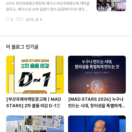
시험 이벤트!갓과 도포를 멋지게 차려 입은 조선시대 유생
2015 부산국제광고제전체 세미나 부산국제광고제 개막을
이 되어 온라인과 오프라인에 함께 열리는 세계 최초의 컨
앞두고, 세미나 등 상세 일정이 많이 궁금하시리라 생각하
버전스 광고제인 부산국제광고제의 사전이벤트에 직접 체
는데요.다양한 볼거리와 즐길거리는 물론, 광고관련 유익
험해보세요~ 과거시험 참가자에게는 2015 부산국제광고
0
1
2015. 8. 5.
한 일정들로 꽉꽉 채워진부산국제광고제! 2015 부산국제
제가 준비한 알찬 선물이 주어진답니다. 쉿! 장원급제한 사
광고제 전체 세미나 일정을 안내해 드릴게요.일정표를 꼼
람에게는 듬직한 경품이 기다리고 있다는 사실! ..
꼼히 읽고 잘 스케줄링하면, 부산국제광고제 200% 즐기
기도 가능^^b 2015 부산국제광고제 세미나 안내 부산국
제광고제의 참관 포인트 중 하나인 세미나!부산국제광고제
이 블로그 인기글
가 열리는 3일간 진행될 세미나에는 국내외 유명 광고인들
이 참여한답니다.최근 광고계 동향은 물론 세계 광고 전문
가들의 경험과 노하우 등 많은 내용을 다룰 예정입니다. 한
국어로는 중국 제일 펑타이 박세환 부사장, 다음소프트 송
길영 부사장, 우아한 형제들 김봉진 대표의 강연을..
[부산국제마케팅광고제｜MAD
[MAD STARS 2026] 누구나
STARS] 2차 출품 마감 D-1⏰
만드는 시대, 창의성을 특별하게
만드는 것은?