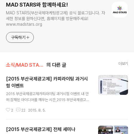
MAD STARS와 함께하세요!
MAD STARS(부산국제마케팅광고제) 공식 블로그입니다. 자
세한 정보를 원하신다면, 홈페이지를 방문해주세요!
www.madstars.org
구독하기
더보기
소식/MAD STARS 소식
의 다른 글
[2015 부산국제광고제] 카피라이팅 과거시
험 이벤트
글 내용
2015 부산국제광고제카피라이팅 과거시험 이벤트 내 안
에 잠재된 아이디어를 깨우는 시간,2015 부산국제광고제
카피라이팅 과거시험 이벤트 여러분 안녕하세요^^많은 관
2
22
2015. 8. 5.
심 속에 부산국제광고제가 드디어 D-15을 앞두고 있는데
요AD Stars의 성공적인 개최를 앞서 우리 모두가 함께할
수 있는 사전 이색 이벤트를 준비했습니다. 나만의 개성 있
[2015 부산국제광고제] 전체 세미나
고 창의적인 아이디어를 발휘할 수 있는 카피라이팅 과거
글 내용