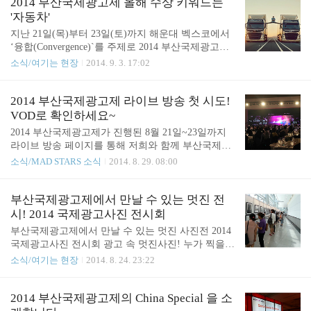
2개국에서 1만2591편의 작품을 출품해 아시아 광고
2014 부산국제광고제 올해 수상 키워드는
게요. 층이 나뉘어 다이..
제 중 최대 규모의 광고제로 손꼽히고 있습니다~하
'자동차'
지만 내년, 2015 부산국제광고제는 올해보다 더 화려
지난 21일(목)부터 23일(토)까지 해운대 벡스코에서
하고, 크며, 어마어마 할 것으로 기대하고 있답니다^
‘융합(Convergence)`를 주제로 2014 부산국제광고제
^ 2015 부산국제광고제부터는 모바일, SNS 등 디지
가 치러졌는데요부산국제광고제는 국내 유일의 광고
소식/여기는 현장
2014. 9. 3. 17:02
털 플랫폼을 중심으로 콘텐츠를 공유하는 참여형 캠
제로, 올해 62개국, 총 1만 2,591편의 작품이 출품되
페인이 증가하는 최근 광고 크리에이티브 동향을 반
어 역대 최대 규모였답니다~ 올해는 특히 세계 유수
영해 광고 이외에 영상 콘텐츠 부문을 내년 신설합니
의 광고제에 출품된 광고작품들이 대거 출품되어 부
2014 부산국제광고제 라이브 방송 첫 시도!
다. 그리고 가장 중요한 것은부산국제광고제의..
산국제광고제에 대한 세계 광고계의 높은 주목도를
VOD로 확인하세요~
확인할 수 있었습니다.아시아 지역 외에 유럽, 아프
2014 부산국제광고제가 진행된 8월 21일~23일까지
리카, 중동 등의 출품작이 증가하며 세계 최고의 자
라이브 방송 페이지를 통해 저희와 함께 부산국제광
리를 두고 어느 해보다 뜨거운 각축전이 벌어졌어요.
고제를 즐기셨나요?^^ 부산국제광고제가 올해 처음
소식/MAD STARS 소식
2014. 8. 29. 08:00
세계적인 권위를 인정받는 크리에이티브 리더들의
으로 광고제 기간 중 유스트림 서비스를 이용해 라이
엄격하고 공정한 심사를 통해 본선 진출 1,666편 중
브 방송을 진행했습니다. 그동안은 부산국제광고제
본상 164편, 특별상 78편 등 총 242편이 수상의 영예
에 직접 참여해야만 현장 분위기를 느끼고, 세미나를
부산국제광고제에서 만날 수 있는 멋진 전
를 안았답니다~ 이번 광고제의..
들을 수 있었는데요,2014 부산국제광고제는 라이브
시! 2014 국제광고사진 전시회
방송을 통해 광고제 개막식은 물론, 다양한 세미나를
부산국제광고제에서 만날 수 있는 멋진 사진전 2014
실시간 보여드렸어요. 비록 수많은 세미나와 전시,
국제광고사진 전시회 광고 속 멋진사진! 누가 찍을
행사 등을 모두 생중계해 드리지는 못하지만,몇개의
까? 궁금하셨던 분들 많을 거에요.2014 부산국제광고
소식/여기는 현장
2014. 8. 24. 23:22
유료 세미나와 유료 행사 프로그램을 방송해 현장 분
제가 열리는 벡스코 1층에서 광고에 쓰였던 멋진 사
위기를 전달해 드릴 수 있었답니다^^ 만약 올해 부산
진들을 모아놓은 사진전을 만날 수 있답니다. 한국
국제광고제에 참여하지 못한 분들이 계시다면방송 V
광고 사진가 협회 KAFA의 회원들이 찍은 멋진 사진
2014 부산국제광고제의 China Special 을 소
OD를 통해 느껴보세요~ 2014 부산국제광고제 라이
들과, 해외 9개국에서 출품한 작품들을 만나보실 수