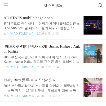
벡스코 (50)
AD STARS mobile page open
휴대폰으로 어디서나 수상작과 세미나를새로워진 A
D STARS 모바일 페이지 8월의 더위가 한창인 요즘,
부산국제광고제 개막이 딱 3주 남았다는 사실 믿겨
소식/MAD STARS 소식
2016. 8. 5. 11:43
지시나요? 행사가 다가옴에 따라 더 세련되게 옷을
갈아입고언제 어디서나 편리하게 정보를 확인 할 수
있도록 확 달라진 AD STARS 모바일 페이지를 소개
[애드아카데미 연사 소개] Jonas Kuher , Ank
합니다. 올해는 디자인만 바뀐 것이 아니라 더욱 풍
ur Kalita
성해진 볼거리를 제공합니다. 기존의 영문만 지원해
2016 부산국제광고제 애드아카데미 연사 소개Jonas
서 블로그 이용이 불편했던 분들을 위해 국문 모바일
Kuher , Ankur Kalita 광고와 관련된 최신 크리에이티
을 신규 지원하게 되었는데요.이 외에도 직관적으로
브와 트랜드가 가득한 AD STARS 2016.행사 기간 중
소식/MAD STARS 소식
2016. 7. 20. 10:45
개선된 인터페이스, 그리고 아카이브 영상 재생 기능
에는 여러 유익한 세미나들이 준비되어 있습니다. 그
등으로행사 전, 행사 기간 중 편리하게 이용 가능할
중에서도 광고인의 꿈을 꾸는 대학생들에게는 현직
것은 물론 행사 종료 후에도 활용할 수 있게 되었습
광고인들에게전문적인 교육과 멘토링을 받을 수 있
Early Bird 등록 마지막 날 안내
니다. 그럼 어떤 기능들이 있는지 한번 자세히 살펴
는 기회를, 현직 광고인들에게는 스스로를 스킬 업
2016 부산국제광고제 조기등록 할인의 기회!Early Bi
볼까..
하고 다양한 네트워킹의 기회가 될 세미나. 2016 부
rd 등록 마지막 날 안내 부산국제광고제 참관 등록 시
산국제광고제의 애드 아카데미가 바로 그 멋진 기회
할인을 받을 수 있는 기회,Early bird 조기등록할인의
소식/MAD STARS 소식
2016. 7. 15. 09:15
가 될 텐데요.애드 아카데미의 일정은 아래와 같습니
마지막 날입니다! 참관 등록시 Gunn Report의 구독권
다. * 상기 일정은 변경될 수 있습니다. 총 이틀에 걸
도 제공하니, 조기 등록 10% 할인과 함께2016 부산국