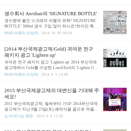
시는 이들, 이직을 꿈꾸는 모든 취준생 모두를 위한
용은 아래와 같습니다. 관련 학과 대학생과 취업준비
최고의 기회. AD STARS 2016 포트폴리오마켓 참가
생 등의 예비 광고인, 현직에 종사중인 광고인 및 일
자 모집이 시작되었습니다. 포트폴리오마켓은 광고
생수회사 Aershan의 'SIGNATURE BOTTLE'
반인과 해당 분야에 관심이 많은 블로거를 대상으
업계 취업을 희망하는 예비 광고인들이 부산국제광
생수병에 붙인 스크래치 라벨의 위력! SIGNATURE
로..
고제 기간 동안에 포트폴리오를 전시, 현직 광고인들
BOTTLE' 500ml 생수 구입 많이 하시죠?하지만 특히
과 인사담당자들에게 직접 평가를 받을 수 있는 프로
여름이면 물이 그대로 남아있는 채로 버려지거나, 빈
MAD 어워드/수상작
2014. 10. 30. 08:00
그램입니다. 단순한 평가에서 끝난다면 의미가 없겠
병이 아무곳에나 버려져 있는걸 볼 수 있습니다.물,
죠? 오프라인 세미나를 통해 포트폴리오 작성 요령
정말 소중한 자원인데 말이죠~ 생수회사 Aershan 은
및 현업에서 실제 도움이 되는 컨설팅을 받을 수 있
이렇게 나뒹굴고 불필요하게 낭비되는 생수병에 아
[2014 부산국제광고제/Gold] 귀여운 전구
는 기회를 제공해 광고인을 꿈꾸는 이들에게 취업 경
이디어를 불어넣었습니다.바로 손톱으로도 잘 긁어
패키지 광고 'Lighten up'
쟁력을 높여주는 취업 역량 강화 프로그램입니다. 올
지는 복권의 스크래치를 물병에 붙였답니다~ 근데
귀여운 전구 패키지 광고 'Lighten up' 2014 부산국제
하반..
이것 하나로 아무렇게나 나뒹굴고, 다 마시지도 않고
광고제에서 Gold를 수상한 LeuchTech의 'Lighten U
버렸던 물병의 의미가 달라질까요? 생수회사 Aershan
p'입니다. 새로산 전구가 제대로 작동하는지 알고 싶
MAD 어워드/수상작
2014. 9. 5. 14:09
은 'SIGNATURE BOTTLE' 캠페인을 통해 이 작은 스
을 때,매장에서 사기전에 미리 확인해보면 참 좋겠다
크래치 라벨의 위력을 확인했습니다. 사람들은 스크
고 생각했는데이런 재밌는 상품이 있네요. 전구 불을
래치 라벨에 손가락으로 글씨도 새기고, 그림도 그리
확인하려면 전구 포장을 벗겨서, 소켓에 끼워봐야하
2015 부산국제광고제의 대변신을 기대해 주
고, 메시지를 적어 다른 사..
지만LEUCHTECH의 패키지는 그럴 필요가 없습니
세요!
다.포장된 상태로도 전구가 잘 작동하는지, 밝기는
2015 부산국제광고제, 벌써부터 기대! 2014부산국제
어떤지 확인이 가능하기 때문이죠. 그냥 상자안에 들
광고제가 지난 8월 23일(토) 폐막식을 끝으로 막을
어있는 물건이 투명하게 보인다면 재미가 없으니Lig
내렸습니다.8월 21일부터 3일간 부산 벡스코에서 치
소식/여기는 현장
2014. 9. 4. 12:42
hten Up! 이라는 메시지와 걸맞게귀여운 그림속에 전
러진 이번 행사는 전세계 광고인은 물론, 국내에서
구를 밝혀보아야지만 보이는 이야기를 숨겨 놓았답
많은 관람객들이 찾았습니다~ 올해 광고제는 세계 6
니다. 마치 X-Ray 처럼요~ 어떤 구조인지 알려드릴