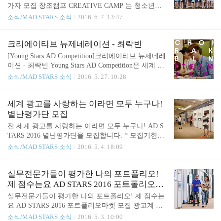
고, 마감일을 놓치지 않게 주의해주세요! 더욱 자세
가자 모집 창조캠프 CREATIVE CAMP 는 청소년을
한 사항은 홈페이지 adstars.org 에서 확인하실 수 있
위한 창의력 개발 교육 및 광고 경진 프로그램입니
소식/MAD STARS 소식
2016. 6. 7. 13:47
습니다. 2016 부산국제광고제의 가장 가까운 곳에서
다.창조캠프 에서는 무료로 1박 2일간의 캠프 동안
함께 하실 자원봉사단!여러 모집분야에서 활약하고
국내 유명 광고대행사, 현업광고인으로 구성된 강사
봉사활동 시간도 받으실 수 있습니다. 부산국제광고
분들에게 교육을 받을 수 있는데요. 팀별로 경쟁하며
크리에이티브 뉴제네레이션 - 최락빈
제의 열기를 가장 가까운 곳에서 느끼시고 싶으신 분
크리에이티브를 빛낼 기회, 그리고 경쟁했던 작품이
[Young Stars AD Competition]크리에이티브 뉴제네레
들의 ..
부산국제광고제 기간 중 전시가 되는 영광까지! 청소
이션 - 최락빈 Young Stars AD Competition은 세계 최
년들에게는 정말 놓치기 아까운 기회가 아닐까요? 아
초의 대학생 광고경진대회로써, 이틀간의 시간내에
소식/MAD STARS 소식
2016. 5. 27. 10:28
래의 참가 안내 및 자세한 행사 개요를 확인하시고
주어진 주제에 맞는 창의적인 솔루션을 찾아내야 하
잊지 않고 기간 내에 신청해주시기 바랍니다! 기획
는데요. 그 과정에서 수 많은 크리에이티브와 열정들
및 제작 강의에 경연, 그리고 창의적 솔루션 강의까
을 엿볼 수 있습니다. 젊은 크리에이터들의 아이디어
세계 광고를 사랑하는 이라면 모두 누구나!
지 프로그램이 정말 알차게 구성되어 있는데요. 2016
경연장, 그 현장을 함께했던 팀 S.A.Y.의 멤버, 최락
별난평가단 모집
부산국제광고제 창조캠프에서 얻을 수 있는전시..
빈씨의 작품과 인터뷰를 보며, 젊은 별들의 생각을
전 세계 광고를 사랑하는 이라면 모두 누구나! AD S
엿보는 기회를 가져볼까요? AD BRIEF Find your Fort
TARS 2016 별난평가단을 모집합니다. * 모집기한이
une in Busan 부산에서 당신의 행운을 찾아라, 팀 S.A.
31일로 연장되었습니다. 별난평가단은 전 세계 광고
소식/MAD STARS 소식
2016. 5. 4. 18:09
Y의 Breif 타이틀입니다. 부산의 관광자원들을 어떻
를 사랑하는 이들을 대상으로 하는 참관 프로그램입
게 외국인들에게 어필할 수 있을까 에 대한 크리에이
니다. 8월 본행사 기간동안, 현장에서 세미나, 전시,
티브 인데요. 부산은 수 ..
네트워킹 파트 등 부산국제광고제의 다양한 행사를
실무전문가들이 평가한 나의 포트폴리오!
무료로 참가해보고, 평가표 작성을 통해 행사에 대한
제 점수는요 AD STARS 2016 포트폴리오마
솔직한 생각과 자신만의 크리에이티브를 더해 앞으
켓 모집
실무전문가들이 평가한 나의 포트폴리오! 제 점수는
로 나아갈 방향을 모색하고자 하는 참관객 소통 프로
요 AD STARS 2016 포트폴리오마켓 모집 광고계 취
그램입니다. 나의 아이디어가 내년 행사에 선보이게
업을 준비하는 대학생들과 매번 문 앞에서 고배를 마
소식/MAD STARS 소식
2016. 5. 3. 10:00
된다면 정말 멋지지 않을까요? 별난평가단의 모집 내