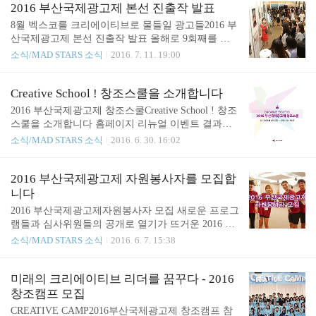
쳐 각각 학생들과 광고인들을 위한 시간이 알차게 구
제광고제의 여러 혜택을 놓치지 마세요! 참관 등록은
2016 부산국제광고제 본선 진출작 발표
성되어 있는데요,최고의 세미나를 선사해 줄 최고의
부산국제광고제 홈페이지 adstars.org 에서 신청하실
8월 벡스코를 크리에이티브로 물들일 광고들2016 부
연사분들을 소개하도록 하겠습..
수 있습니다.
산국제광고제 본선 진출작 발표 올해로 9회째를 맞
이한 부산국제광고제. 지난 6월 15일 온라인 출품을
소식/MAD STARS 소식
2016. 7. 11. 19:00
마감했으며, 그 결과 세계 61개국 18,063편의 광고작
품을 출품 받았습니다. 오는 8월 부산을 크리에이티
브의 바다로 만들 본선 진출작을 결정하기 위해74개
Creative School ! 창조스쿨을 소개합니다
국 215명의 전문 광고인으로 구성된 예선 심사위원
2016 부산국제광고제 창조스쿨Creative School ! 창조
들이 약 한달 간 심사를 진행했는데요, 치열한 심사
스쿨을 소개합니다 홈페이지 리뉴얼 이벤트 결과와
끝에 본 무대를 밟을 1,680편의 본선 진출작이 발표
함께 한층 더 열기를 더해가는 AD STARS 2016. 부산
소식/MAD STARS 소식
2016. 6. 30. 16:02
되었습니다. 이번 파이널 리스트에는 일본이 256편
국제광고제에는 여러 유익한 세미나들이 열릴 예정
으로 가장 많은 본선 진출작이 나왔으며,우리나라는
인데요.광고업계 종사자는 물론 광고에 관심이 많은
2위로 본선 진출작 149편이 선정되어 아시아권에서
학생들이라면 정말 좋은 기회가 되겠죠. 이번에는 그
2016 부산국제광고제 자원봉사자를 모집합
강세를 이어갔는데요, 눈에 띄는 점으로는 121편의
중 하나인 창조스쿨에 대해서 알려드리겠습니다. 현
니다
작품이 본선에 진출한 뉴질랜드가 본선 진..
대사회에서 창의력은 곧 국가의 경쟁력으로 연결될
2016 부산국제광고제자원봉사자 모집 새로운 프로그
만큼엄청난 핵심역량으로 여겨지고 있는데요, 그에
램들과 심사위원들의 공개로 열기가 뜨거운 2016 부
따라 Creative School, 창조스쿨에서는 창의력의 핵심
산국제광고제. 그 현장을 가장 가까운 곳에서 느끼며
소식/MAD STARS 소식
2016. 6. 7. 15:38
인광고 크리에이티브를 통한 창의력 개발 교육을 통
함께할 수 있는 자원봉사자를 모집합니다! 자원봉사
해실제 부산 시민과 학생들의 창의력을 개발하고 증
자분들은 여러 분야로 나뉘어져 부산국제광고제의
진시키기 위해 개설되었다고 합니다. 세미나는 광고
곳곳에서 도움을 주게 될텐데요.국제 행사나 활동을
미래의 크리에이티브 리더를 꿈꾸다 - 2016
제 날 중 2일인 2016년 8월 2..
경험해보고 싶으셨던 분들에게는 놓칠 수 없는 기회
창조캠프 모집
가 되겠습니다. 자세한 모집요강은 다음을 참고하시
CREATIVE CAMP2016부산국제광고제 창조캠프 참