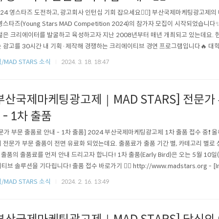
024 영스타즈 도전하고, 광고회사 인턴십 기회 잡으세요❤️‍🔥] 부산국제마케팅광고제
영스타즈(Young Stars MAD Competition 2024)의 참가자 모집이 시작되었습
젊은 크리에이터를 발굴하고 육성하고자 지난 2008년부터 매년 개최되고 있는데요. 
 광고를 30시간 내 기획·제작해 경쟁하는 크리에이티브 경연 프로그램입니다🔥 대
 전공 상관없이❗ 참여 가능하니, 많은 참여와 관심 부탁드립니다😍 🗓️ 접수 기간🗓️ ~ 20
/MAD STARS 소식
2024. 3. 18. 18:47
자 발표📢 6월 11일(화)｜공식 누리집 (온라인 예선 심사를 거쳐 본선 경연 참가자가 발
부산국제마케팅광고제｜MAD STARS] 전문가 
 - 1차 출품
문가 부문 출품료 안내 - 1차 출품] 2024 부산국제마케팅광고제 1차 출품 접수 중
 전문가 부문 출품이 전면 유료화 되었는데요. 출품료가 출품 기간 별, 카테고리 별로 
 출품의 출품료를 먼저 안내 드리고자 합니다! 1차 출품(Early Bird)은 오는 5월 10일
티브 솔루션을 기다립니다! 출품 접수 바로가기 👉🏻 http://www.madstars.org - [Info
arly Bird] MAD STARS 2024 1st entry is being accepted ❗ Starting this year
/MAD STARS 소식
2024. 2. 16. 13:49
i..