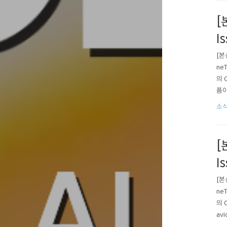
광장
[
I
[본
ne
의 
품이
크리
소
리에
[
I
[본
ne
의 C
av
을 