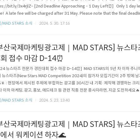
ps://bit.ly/3x4rjlZ- [2nd Deadline Approaching - 1 Day Left⏰] Only 1 day lef
ne! A late fee will be charged after 31 May. Please note that the final deadl
tation, Move quickly! It's time to reveal ..
/MAD STARS 소식
2024. 5. 30. 17:16
부산국제마케팅광고제｜MAD STARS] 뉴스타
회 접수 마감 D-14⏰
024 뉴스타즈 전문가 경진대회 접수 마감 D-14⏰] MAD STARS의 5년 차 이하 주
 뉴스타즈(New Stars MAD Competition 2024)의 참가자 모집기간이 2주 밖에 
S🎇 : 현장에서 제시된 주제에 부합하는 광고를 30시간 내 기획·제작해 경쟁하는 크
차 이하 마케팅, 광고, 홍보, 애드테크 등 관련 직종 전문 종사자라면, 지금 도전하세요🔥 참
stars.org에서 6월 6일(목)까지❗ 오는 8월, 부산에서 만나요💪 - [NEW STARS Registr
/MAD STARS 소식
2024. 5. 23. 13:40
e is running out to r..
부산국제마케팅광고제｜MAD STARS] 뉴스타즈
에서 워케이션 하자🌊