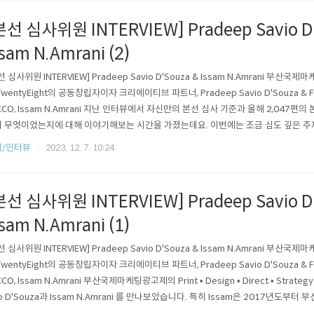
, 서울 중구의 명동..
본선 심사위원 INTERVIEW] Pradeep Savio D
ssam N.Amrani (2)
선 심사위원 INTERVIEW] Pradeep Savio D'Souza & Issam N.Amrani 부산
TwentyEight의 공동창립자이자 크리에이티브 파트너, Pradeep Savio D'Souza & Fled
CCO, Issam N.Amrani 지난 인터뷰에서 자신만의 본선 심사 기준과 올해 2,047편의
 무엇이었는지에 대해 이야기해보는 시간을 가졌는데요. 이번에는 조금 심도 깊은 주
에이티브 산업에 대한 그들의 관점과 성공을 위해 필요한 창조성은 무엇인지, 또한 앞
식/인터뷰
2023. 12. 7. 10:24
이터들에게 요구되는 자질이 무엇인지에 대해 이야기 나눠보았습..
본선 심사위원 INTERVIEW] Pradeep Savio D
ssam N.Amrani (1)
선 심사위원 INTERVIEW] Pradeep Savio D'Souza & Issam N.Amrani 부산
TwentyEight의 공동창립자이자 크리에이티브 파트너, Pradeep Savio D'Souza & Fled
CO, Issam N.Amrani 부산국제마케팅광고제의 Print • Design • Direct • Strateg
io D'Souza과 Issam N.Amrani 를 만나보았습니다. 특히 Issam은 2017년도
가지고 있었지만, 실제로 참여하는 것은 처음이라고 하는데요. 그는 부산국제마케팅광고