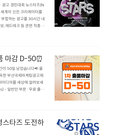
팅·광고 경진대회 뉴스타즈(N
는 전 세계의 신진 크리에이터를
 부합하는 광고를 30시간 내
보, 애드테크 등 관련 직종 전
️ 접수 기간🗓️ ~ 2024
쳐 본선 경연 참..
 마감 D-50⏰
기간이 50일 남았습니다📢 올
가득한 부산국제마케팅광고제
의 아이디어를 세상에 알려보세
ars) - 일반인 부문 : 무료 출품
) : 2024년 5월 10일(금) 2차
 영스타즈 도전하