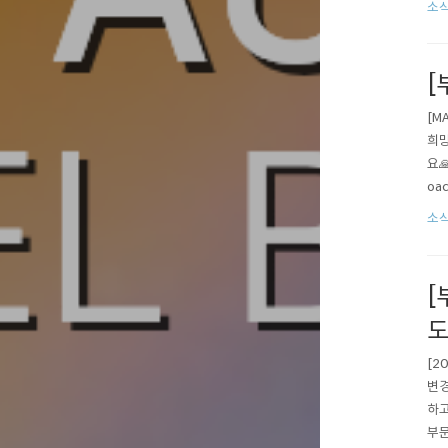
소
제마
[
[M
희망
요🙏
oac
Now
소식
[
도
[2
변경
하고
부문