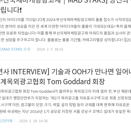
부산국제마케팅광고제｜MAD STARS] 당신의
립니다❗
신의 아이디어를 기다립니다❗] 2024 부산국제마케팅광고제의 출품 접수가 시작되었
츠 분야의 성공을 이끈 전 세계 다양한 아이디어들의 출품이 기대되는데요! 특히 올
전면 유료화 되었습니다! 이를 통해 부산국제마케팅광고제 어워드의 품질과 심사의 권위
한 성장을 추구하고자 합니다. 출품료는 출품 기간별, 카테고리별로 상이합니다! 🗓️2024
Early Bird): 5월 10일(금) ✔️2차 출품마감(Regular): 5월 31일(금) ✔️최종 출품마감(
/MAD STARS 소식
2024. 2. 5. 18:26
파이널리스트 발표: 7월 19일(금) ✔️수상작 발표: 8월 23일(금) 출품 접수 바로가기 👉.
연사 INTERVIEW] 기술과 OOH가 만나면 일어
계옥외광고협회 Tom Goddard 회장
옥외광고협회 회장 Tom Goddard가 들려주는 옥외광고의 미래 얼마 전, 부산 해
 일대가 행정안전부가 지정하는 ‘제2기 옥외광고물 자유표시구역’으로 최종 선정되었
시구역’이란, 광고물의 모양, 크기, 색깔, 설치 방법 등의 규제를 대폭 완화해 자유로
 원래 국내에는 지난 2016년 1기 공모로 지정된 서울 강남구 코엑스 일대가 유일한
다. 코엑스 일대는 지정 이후 기존 옥외광고물과는 크기, 형태 등이 다른 20기의 다
식/인터뷰
2024. 1. 18. 14:30
 현재 이목을 끄는 다채로운 옥외광고가 운영되고 있습니다! 이번 2기 자유표시구역