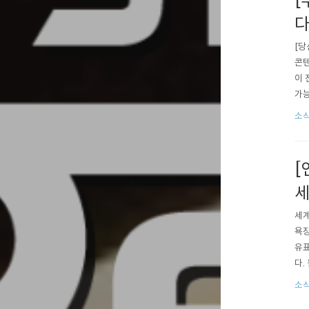
[
다
[당
콘텐
이 
가능
마감(
소식
✔️
[
세
세계
욕장
유표
다.
습니
소
되어