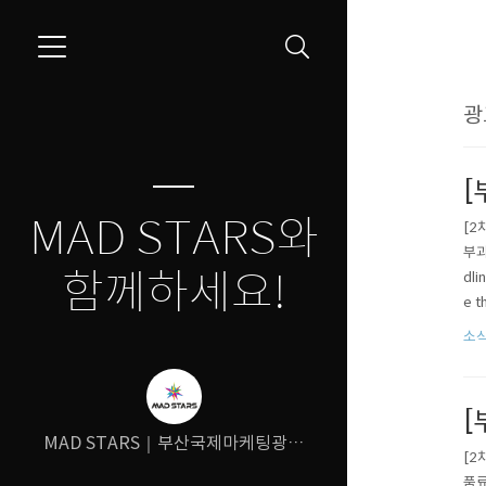
광
[
MAD STARS와
[2
부과
함께하세요!
dli
e t
s:/
소식
[
MAD STARS｜부산국제마케팅광고
[2
제
품료