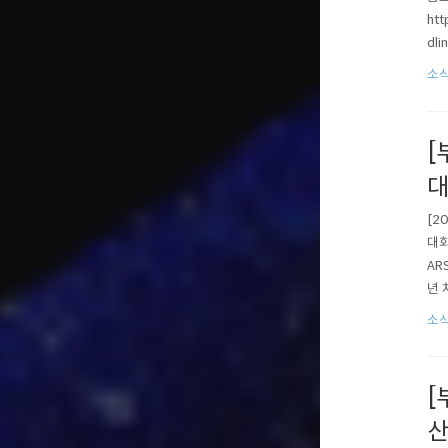
htt
dli
esi
소식
[
대
[2
대회
AR
년 
ad
소식
Tim
[
산