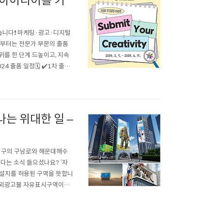
 아이디어를 기
습니다❗ 마케팅·광고·디지털
해부터는 전문가 부문의 출품
를 한 단계 드높이고, 지속
 출품 일정🗓️ ✔️1차 출품
Late Fee): 6월 15일(토)
.
나는 위대한 일 –
운대구의 구남로와 해운대해수
다는 소식 들으셨나요? ‘자
운 설치를 허용된 구역을 뜻합니
 옥외광고물 자유표시구역이었
양한 디지털 옥외광고물이 설치
 공모에서 서울 종로구 광화문