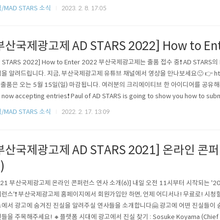
ation Stars에 속한 22개의 카테고리 제외) 추가 연장은 없습니다❗ 오는 6월 15일(목
/MAD STARS 소식
2023. 2. 8. 17:05
고제'에 도전 해보세요💪 당신의 빛나는 아이디어를 기다립니다🏆 - [MAD STARS 202
부산국제광고제 AD STARS 2022] How to Ent
D STARS 2022] How to Enter 2022 부산국제광고제는 출품 접수 중❗ AD STARS
을 알려드립니다. 지금, 부산국제광고제 유튜브 채널에서 영상을 만나보세요🙂 👉 https:/
Y 출품은 오는 5월 15일(일) 마감됩니다. 여러분의 크리에이티브 한 아이디어를 공유해주세요
s now accepting entries❗ Paul of AD STARS is going to show you how to subm
h the video on AD STARS YouTube channel. Entries close on the 15th of May.
/MAD STARS 소식
2022. 2. 17. 13:09
부산국제광고제 AD STARS 2021] 온라인 콘
)
021 부산국제광고제 온라인 콘퍼런스 연사 소개(6)] 내일 오전 11시부터 시작되는 '
런스'❗ 부산국제광고제 홈페이지에서 회원가입만 하면, 언제 어디서나! 무료로! 시청할
에서 광고에 숨겨진 진실을 알려주실 연사들을 소개합니다🤗 광고에 어떤 진실들이 
들을 주목해주세요! 🔸플랫폼 시대에 광고에서 진실 찾기 : Sosuke Koyama (Chief Trans