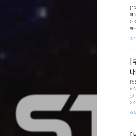
[2
회 
는 
하는
나❗
소식
합격
[
내
[전
제의
1차
에이
- E
소식
entr