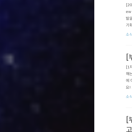
[2
ew
발굴
기획
문 
소식
년 
[
[1
해는
에 
요!
바로가
소식
출품마
[
고