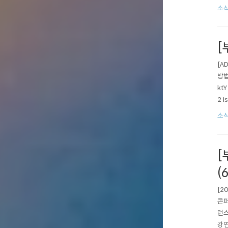
ov
소식
제광
[
[A
방법
kt
2 i
atc
소식
[
(6
[2
콘퍼
런스
강연