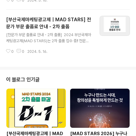
0
0
2024. 5. 16.
10일 뒤 마감됩니다‼️ 올해 광고회사 인턴십 기회는 누구에
게 주어질까요🧐 🎇YOUNG STARS🎇 : 현장에서 제시
된 주제에 부합하는 광고를 30시간 내 기획·제작해 경쟁하
[부산국제마케팅광고제｜MAD STARS] 전
는 크리에이티브 경연 프로그램🔥 대학생 및 대학원생이
라면 누구나❗ 전공 상관없이❗ 참여 가능하니, 많은 참여
문가 부문 출품료 안내 - 2차 출품
글 내용
와 관심 부탁드립니다😍 참가 접수는 http://www.mads
[전문가 부문 출품료 안내 - 2차 출품] 2024 부산국제마
tars.org에서 5월 26일(일)까지❗ 오는 8월, 부산에서 만
케팅광고제(MAD STARS)는 2차 출품 접수 중❗ 전문
나요💪 - [YOUNG STARS Registration Deadlin
가 부문의 카테고리별 2차 출품료를 안내드립니다. 전문
e D-10❗] Don..
0
0
2024. 5. 16.
가 부문 : 30만원(7 Stars) / 35만원(17 Stars) ※ 일반
인 부문 : 무료 2차 출품(Regular)은 오는 5월 31일(금)
까지🗓️ 세상을 바꿀 MAD한 솔루션을 기다립니다! 👇🏻 출
품 접수 바로가기👇🏻 https://www.madstars.org/ ww
w.madstars.org - [Information on Entry Fees - R
이 블로그 인기글
egular] MAD STARS 2024 2nd entry is being ac
cepted ❗ Notice about the Regular fees for ea..
[부산국제마케팅광고제｜MAD
[MAD STARS 2026] 누구나