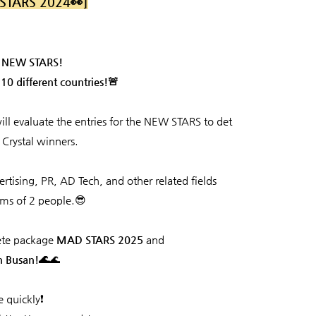
 STARS 2024👀]
the NEW STARS!
10 different countries!🚨
will evaluate the entries for the NEW STARS to det
 Crystal winners.
ertising, PR, AD Tech, and other related fields
eams of 2 people.😎
lete package
MAD STARS 2025
and
n Busan!🌊
🌊
 quickly❗