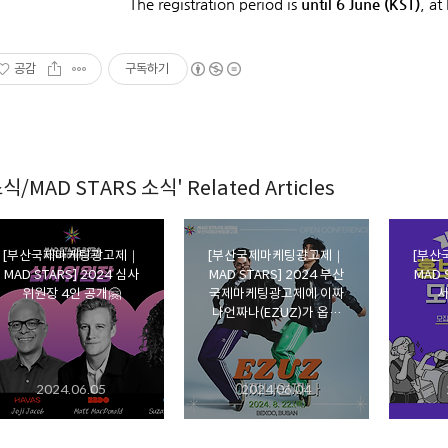
The registration period is
until 6 June (KST)
, at
공감
구독하기
식/MAD STARS 소식' Related Articles
[부산국제마케팅광고제｜
[부산국제마케팅광고제｜
[부산
MAD STARS] 2024 심사
MAD STARS] 2024 부산
MAD 
위원장 4인 공개🤗
국제마케팅광고제에 이짜
서
나언짜나(EZUZ)가 옵니
다❣️
2024.06.05
2024.06.04