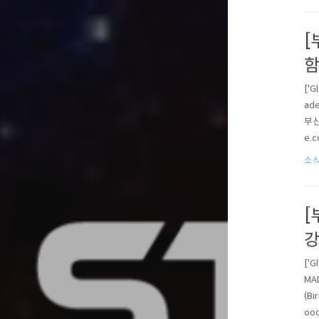
[
함
['
ad
부산
e.
ads
소식
ing.
[
강
['
MAD
(Bi
ooo