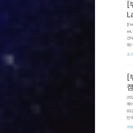
[
L
[I’
on,
건네
제!
주세요
소
[
캠
20
에이
02
민국
항해
카테
및 