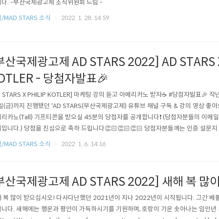
다. -부산국제광고제 조직위원회 드림 -
/MAD STARS 소식
2022. 1. 28. 14:59
부산국제광고제 AD STARS 2022] AD STARS X
OTLER - 당첨자발표🎉
D STARS X PHILIP KOTLER] 마케팅 강의 듣고 아메리카노 받자☕ #당첨자발표🎉 작
일(금)까지 진행됐던 'AD STARS(부산국제광고제) 유튜브 채널 구독 & 강의 영상 좋아요
리카노(Tall) 기프티콘을 받으실 45분의 당첨자를 공개합니다❗ (당첨자분들의 이메일
입니다.) 당첨을 진심으로 축하 드립니다👏🏻👏🏻👏🏻 당첨자분들께는 인증 설문
기준으로 개별 연락드릴 예정입니다. ❤️글로벌 오픈 아카데미 강의를 시청해주시고, 
/MAD STARS 소식
2022. 1. 6. 14:16
 진심으로 감사드립니다❤️ 🛑설문지 내 개인정보 오기재로 인한 경품 발송 오류는 책임
부산국제광고제 AD STARS 2022] 새해 복 
 복 많이 받으십시오! 다사다난했던 2021년이 지나 2022년이 시작됩니다. 그간 
니다. 새해에는 행운과 평안이 가득하시기를 기원하며, 호랑이 기운 솟아나는 임인년 되시