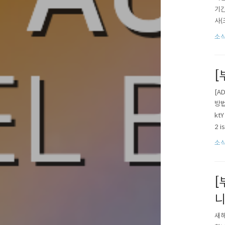
기간
사(
페이
소식
며,
[
[A
방법
kt
2 i
atc
소식
[
니
새해