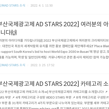
ative Director) 'Global MAD Acad..
/MAD STARS 소식
2022. 4. 1. 11:50
부산국제광고제 AD STARS 2022] 여러분의
니다🙌
러분의 아이디어를 기다립니다🙌] 2022 부산국제광고제에서 여러분의 크리에이티브
. 대한민국 최초의 세계박람회 유치를 위한 홍보 캠페인을 제안해주세요❗ ‘Place Bland’
o support South Korea's bid to host World Expo 2030 in Busan’에 영상
출품 가능하며, 학생 및 일반인(마케팅·커뮤니케이션 관련 종사자 제외)만 참여 가능합니
출품이 가능하니 대한민국 최초의 세계박람회 유치를 기원하며, 여러분의 많은 참여 부
/MAD STARS 소식
2022. 3. 25. 17:52
부산국제광고제 홈페이지www.adstars.org를 참고해주세요. - [We lo..
부산국제광고제 AD STARS 2022] 카테고리 소
022 부산국제광고제 카테고리 소개📣] 부산국제광고제의 카테고리를 소개합니다! 📌 
ARS 부문 📌 4개 카테고리로 구성된 VIDEO STARS 부문 📌 8개 카테고리로 구성된 PSA
Y 부문 총 31개의 카테고리가 4가지 부문으로 나누어져 있는데요. 부문별 세부 카테
부산국제광고제 홈페이지www.adstars.org를 참고해주세요❗ * 2022 부산국제광고