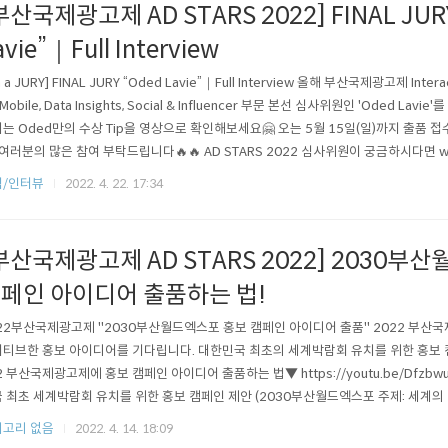
부산국제광고제 AD STARS 2022] FINAL JUR
avie”｜Full Interview
m a JURY] FINAL JURY “Oded Lavie”｜Full Interview 올해 부산국제광고제 Interacti
 Mobile, Data Insights, Social & Influencer 부문 본선 심사위원인 'Oded L
는 Oded만의 수상 Tip을 영상으로 확인해보세요🤗 오는 5월 15일(일)까지 출품 접
 여러분의 많은 참여 부탁드립니다🔥🔥 AD STARS 2022 심사위원이 궁금하시다면 www
❗ Oded Lavie 인터뷰 👉 https://youtu.be/QuimvN1gbYQ - [I’m a JURY] FINA
식/인터뷰
2022. 4. 22. 17:34
부산국제광고제 AD STARS 2022] 2030부
페인 아이디어 출품하는 법!
22부산국제광고제 "2030부산월드엑스포 홍보 캠페인 아이디어 출품" 2022 부산
티브한 홍보 아이디어를 기다립니다. 대한민국 최초의 세계박람회 유치를 위한 홍보 
2 부산국제광고제에 홍보 캠페인 아이디어 출품하는 법▼ https://youtu.be/Dfzbwu
 최초 세계박람회 유치를 위한 홍보 캠페인 제안 (2030부산월드엑스포 주제: 세계의 
) ○ 기간 및 일정 - 출품 기간 : ~ 2022년 5월 15일(일) - 수상작 발표 : 2022년 7
고리 없음
2022. 4. 14. 18:09
개별 연락(금,은,동상 수상자 대상) ○ 지원자격 - 학생 및 일반인(마케팅·커뮤니케이션 