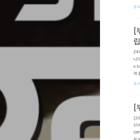
Cre
소식
[
립
[여
니다
n t
여 
지 
소식
은 
[
[2
ST
OR
로 