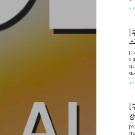
출품이
소식
STA
[
수
[2
제에
테고
Sha
he 
소식
[
강
['
지털