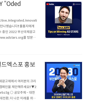
Y “Oded
ve, Integrated, Innovati
avie'를 만나봤습니다❗ 출품자에게
수 중인 2022 부산국제광고
.adstars.org를 방문해
L JURY “..
산월드엑스포 홍보
국제광고제에서 여러분의 크리
캠페인을 제안해주세요❗ ▼2
rbz3g ○ 공모주제 - 대한
대전환, 더 나은 미래를 위한
월 15일(금), 홈페이지 업로드
관련..