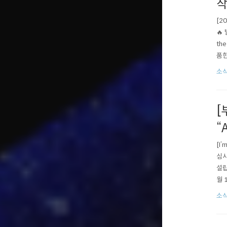
작
[2
🔥
th
품한 
Be
소식
[
“
[I’
심사
설립
월 
사위
소
Cld