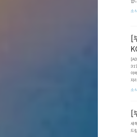
합니
소식
[
K
[A
31
아메
자리
를 
소식
들께
[
새해
드립