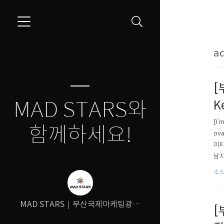
ad
[
MAD STARS와
K
[I’
함께하세요!
ova
이티
남지
◀ -
소
MAD STARS｜부산국제마케팅광고
[
제