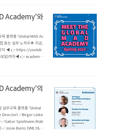
D Academy'와
 플랫폼 'Global MAD Ac
접 듣는 실무 노하우🌟 지금,
👉 https://youtub
/10(일)까지◀ 👉 academy.
lobal advertising, market
D Academy'의
 실무교육 플랫폼 'Global
irector) ✅Birger Linke
r) ✅Gabor Spielmann (Kab
r) ✅Josie Burns (VMLY&R/