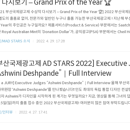
 다시보기 – Grand Prix of the Year 🏆
021 부산국제광고제 수상작 다시보기 – Grand Prix of the Year 🏆] 2022 부산국
 별도의 출품료 없이, 전문가와 일반인 누구나 출품 가능한 부산국제광고제 ! 지난해 부산국제
e Year의 주인공은 누구일까요? 제품서비스(Product & Service) 부문에서는 Saatchi & 
Royal Australian Mint의 ‘Donation Dollar’가, 공익광고(PSA) 부문에서는 Cheil H
ijing이 공동 제작한 Samsung의 ‘The Cost of Bullying’이 수상의 영예를 안게 되었
/MAD STARS 소식
2022. 4. 29. 17:28
부산국제광고제 AD STARS 2022] Executive 
Ashwini Deshpande”｜Full Interview
m a JURY] Executive Judges “Ashwini Deshpande”｜Full Interview 올해 부
위원장 'Ashwini Deshpande'를 만나봤습니다❗ 인도 최대의 독립 통합 디자인 컨설팅 
자 Ashwini가 디자인을 시작하게 된 계기는 무엇일까요? 지금, 영상을 통해 그녀의 
15일(일)까지 출품 접수 중인 2022 부산국제광고제! 여러분의 많은 참여 부탁드립니다🔥
원이 궁금하시다면 www.adstars.org를 방문해주세요❗ ▶ Ashwini Deshpande 인터뷰 
식/인터뷰
2022. 4. 27. 17:41
Y3-Ze_uk ◀ -..