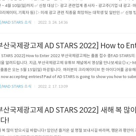
 ~ 4월 10일(일)까지 ✅ 신청 대상 ▷ 광고 관련업계 종사자 - 광고주(기업 내 광고·
크리에이터, 기획자 등) ▷ 미래 광고 관련 직종을 희망하는 대학생 및 일반인 ✅ 신청 
지(academy.adstars.org)에서 신청 가능 ✅ 수강비 과목당 1달러! * 강의는 전
/MAD STARS 소식
2022. 3. 24. 14:36
 모든 수업은 영어로 진행됩니다. * 우크라이나의 광고/마케팅 산업 지원과 추후 회..
부산국제광고제 AD STARS 2022] How to Ent
D STARS 2022] How to Enter 2022 부산국제광고제는 출품 접수 중❗ AD STARS
을 알려드립니다. 지금, 부산국제광고제 유튜브 채널에서 영상을 만나보세요🙂 👉 https:/
Y 출품은 오는 5월 15일(일) 마감됩니다. 여러분의 크리에이티브 한 아이디어를 공유해주세요
s now accepting entries❗ Paul of AD STARS is going to show you how to subm
h the video on AD STARS YouTube channel. Entries close on the 15th of May.
/MAD STARS 소식
2022. 2. 17. 13:09
부산국제광고제 AD STARS 2022] 새해 복 
다!
 복 많이 받으시길 바랍니다! 임인년 즐거운 설 명절 보내시길 바라며, 행운과 평안이 