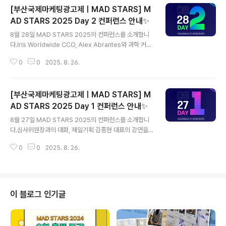
[부산국제마케팅광고제ㅣMAD STARS] M
AD STARS 2025 Day 2 컨퍼런스 안내✨
글 내용
8월 28일 MAD STARS 2025의 컨퍼런스를 소개합니
다.Iris Worldwide CCO, Alex Abrantes와 과학 커뮤
니케이터 궤도의 강연을 비롯한 다양한 주제의 컨퍼런스가
0
0
2025. 8. 26.
진행될 예정입니다. ◾17:00｜[Keynote] Iris Worldwi
de의 Alex Abrantes ◾13:00｜과학 커뮤니케이터 궤
도 ◾13:30｜Inbrax의 Pancho Gonzalez ◾14:00｜t
[부산국제마케팅광고제ㅣMAD STARS] M
he SMC의 김용태 ◾14:30｜Cheil의 Alejandro Di Tr
olio◾15:00｜Black Cat White Cat Music의 Erik Re
AD STARS 2025 Day 1 컨퍼런스 안내✨
글 내용
iff ◾15:30｜Our LEGO Agency of The LEGO Gro
8월 27일 MAD STARS 2025의 컨퍼런스를 소개합니
up의 Nino Gupana ◾16:00｜StrategyX의 Yoshi M
다.심사위원장과의 대화, 제일기획 김종현 대표의 강연을
atsuur..
비롯한다양한 주제의 컨퍼런스가 진행될 예정입니다.◾16:
0
0
2025. 8. 26.
00｜[Keynote] 제일기획의 김종현◾13:00｜[Special
Session] 심사위원장과의 대화Cheil의 Alejandro Di
TrolioIris Worldwide의 Alex AbrantesMcCANN의
Ashish ChakravartyMeta의 Tawana Murphy Burn
ettMAD STARS의 Sangsoo Chong◾13:30｜애니포
이 블로그 인기글
인트미디어의 백원장◾14:00｜Snap Inc의 Samer Lah
oud◾14:30｜TBWA＼ Media Arts Lab Tokyo의 Ri
cardo Adolfo◾15:00｜CJ메조미디어의 ..