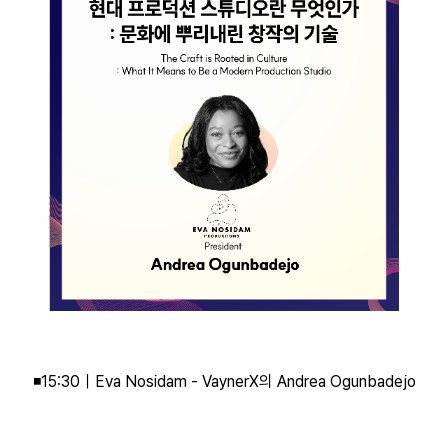
◾15:30｜Eva Nosidam - VaynerX의 Andrea Ogunbadejo