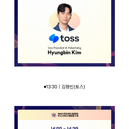
◾13:30｜김형빈(토스)