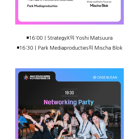
◾16:00｜StrategyX의 Yoshi Matsuura
◾16:30｜Park Mediaproducties의 Mischa Blok