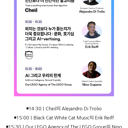
◾14:30｜Cheil의 Alejandro Di Trolio
◾15:00｜Black Cat White Cat Music의 Erik Reiff
◾15:30｜Our LEGO Agency of The LEGO Group의 Nino