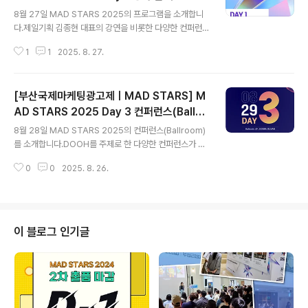
글 내용
8월 27일 MAD STARS 2025의 프로그램을 소개합니
다.제일기획 김종현 대표의 강연을 비롯한 다양한 컨퍼런
스와 함께개막식과 오프닝 갈라가 진행될 예정입니다.​◾16:
1
1
2025. 8. 27.
00｜[Keynote] 김종현(제일기획)​◾13:00｜[Special
Session] 심사위원장과의 대화Cheil의 Alejandro Di
TrolioIris Worldwide의 Alex AbrantesMcCANN의
[부산국제마케팅광고제ㅣMAD STARS] M
Ashish ChakravartyMeta의 Tawana Murphy Burn
ettMAD STARS의 Sangsoo Chong​◾13:30｜백원장
AD STARS 2025 Day 3 컨퍼런스(Ballro
글 내용
(애니포인트미디어)◾14:00｜Snap Inc의 Samer Laho
om) 안내✨
8월 28일 MAD STARS 2025의 컨퍼런스(Ballroom)
ud​◾14:30｜TBWA＼ Media Arts Lab Tokyo의 Ric
를 소개합니다.DOOH를 주제로 한 다양한 컨퍼런스가 진
ardo Adolfo◾15:00｜백승록(C..
행될 예정입니다. ◾13:00｜이승현(이노션) & 배형근(신
0
0
2025. 8. 26.
세계프라퍼티) ◾13:30｜VIOOH의 Calvin Chan ◾14:0
0｜안기종(포도미디어네트워크) ◾14:30｜LIVE BOAR
D Inc.의 Nakaba Karasawa ◾15:00｜박현(현대퓨처
넷) 📅 MAD STARS 20252025년 8월 27일(수) ~ 8
월 29일(금) ｜ 시그니엘 부산 및 해운대 일원👉🏻MAD S
이 블로그 인기글
TARS 2025 홈페이지 바로 가기👈🏻