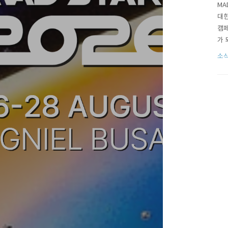
MA
대한
캠페
가 
상황
소
다수