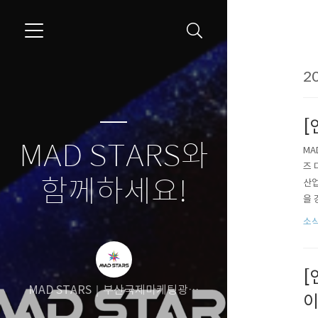
20
[
MAD STARS와
MA
즈 
함께하세요!
산업
을 
또 
소
은 
[
MAD STARS｜부산국제마케팅광고
제