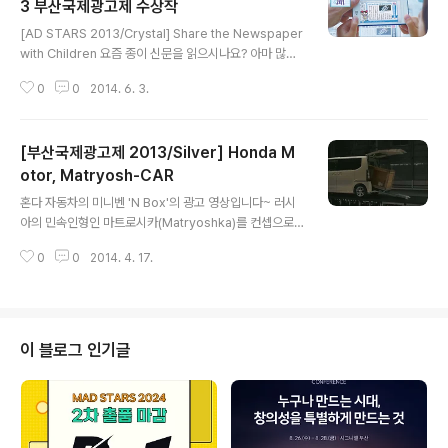
3 부산국제광고제 수상작
글 내용
[AD STARS 2013/Crystal] Share the Newspaper
with Children 요즘 종이 신문을 읽으시나요? 아마 많이
없으실 거 같네요. 인터넷과 스마트폰이 발달하면서 신문
0
0
2014. 6. 3.
을 읽는 사람들이 많이 줄었죠.2013년 한국언론진흥재단
자료를 보면 가구별 구독률이 2002년 52.9%에서 2012
년 24.7%로 떨어졌답니다.이러한 추세는 성인뿐만 아니
[부산국제광고제 2013/Silver] Honda M
라 어린이들에게서도 많이 나타나고 있습니다.신문의 내용
이 어린이에게 다소 어렵고, 스마트 기기에 익숙하기에 더
otor, Matryosh-CAR
글 내용
그런 거 같죠.일본의 도쿄 신문은 '어린이와 어른이 함께 읽
혼다 자동차의 미니벤 'N Box'의 광고 영상입니다~ 러시
는 신문을 만들 수 있을까?'를 고민하다 증강현실(AR)을
아의 민속인형인 마트로시카(Matryoshka)를 컨셉으로
이용한 방법을 생각해 냈습니다.바로 Tokyo Newspap
제작한 궁금 유발 광고입니다~ 광고 이름도 Matryosh-C
er X AR 프로젝트! Share the Newsp..
0
0
2014. 4. 17.
AR랍니다~ 이 광고는 2013 부산국제광고제 Includingj
eeps & 4-wheeldrives 부문에서 Silver를 수상한 작
품인데요혼다 N BOX의 트렁크가 열리면 그 안에서 상자
가 나옵니다.그 상자 안에는 또다른 상자, 또 다른 상자, 또
다른 상자가 계속해서 나오지요,그리고 마지막에 등장하는
이 블로그 인기글
N BOX! 혼다는 N BOX를 어메이징 박스로 표현하고 있네
요^^ 참고로 러시아 민속인형 마트로시카는 많이들 아실거
에요~바로 얘를 마트로시카라고 하죠?^^