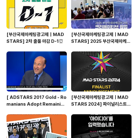
제광고제 입구에 들어서자마자10주년을 기념하는 스페셜
전시관이 보이네요. 저 길을 따라가면 무엇이 보일까요?한
번 들어가보..
[부산국제마케팅광고제｜MAD
[부산국제마케팅광고제ㅣMAD
STARS] 2차 출품 마감 D-1⏰
STARS] 2025 부산국제마케팅
광고제, 크리에이티브 팝업 돌아보
기
[ ADSTARS 2017 Gold - Ro
[부산국제마케팅광고제ㅣMAD
manians Adopt Remainian
STARS 2024] 파이널리스트
s ]
발표🎉