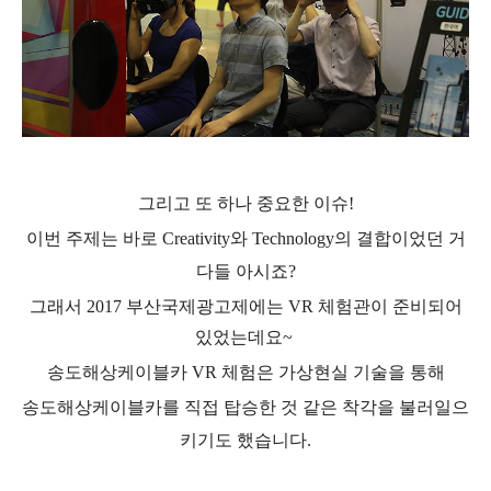
그리고 또 하나 중요한 이슈
!
이번 주제는 바로
Creativity
와
Technology
의 결합이었던 거
다들 아시죠
?
그래서
2017
부산국제광고제에는
VR
체험관이 준비되어
있었는데요
~
송도해상케이블카
VR
체험은 가상현실 기술을 통해
송도해상케이블카를 직접 탑승한 것 같은 착각을 불러일으
키기도 했습니다
.