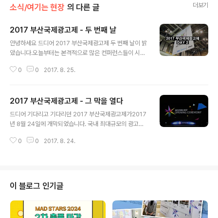
더보기
소식/여기는 현장
의 다른 글
2017 부산국제광고제 - 두 번째 날
글 내용
안녕하세요 드디어 2017 부산국제광고제 두 번째 날이 밝
았습니다.오늘부터는 본격적으로 많은 컨퍼런스들이 시작
되는데요. 작년처럼 모든 컨퍼런스가 동시에 시작되는게
0
0
2017. 8. 25.
아니라일자별로 컨퍼런스가 나뉘어져 있어 관람 일정을 정
하기 무척 편리해진 올해의 부산국제광고제! 그래서 올해
는 처음으로 원하는 날짜만 관람할 수 있는원 데이 패스도
2017 부산국제광고제 - 그 막을 열다
생겼죠 두 번째 날의 부산국제광고제를 한번 보실까요? 요
글 내용
즘 시대에 페이스북을 안하시는 분이 과연 계실까요? 페이
드디어 기다리고 기다리던 2017 부산국제광고제가2017
스북 코리아를 위한 크리에이티브 샵을 이끌고 있는 서흥
년 8월 24일에 개막되었습니다. 국내 최대규모의 광고제
교 이사님의모바일 크리에이티브 전략과 커뮤니케이션 방
일뿐만 아니라현재는 국제적으로도 명성을 떨치고 있는 부
법들에 대한 컨퍼런스를메인 스테이지에서 확인할 수 있었
0
0
2017. 8. 24.
산국제광고제! 과연 이번엔 어떤 모습일까요? 2017 부산
습니다. 첫 시간대였지만 페이스북은 가장 핫한 플랫폼답
국제광고제를 찾아주신 많은 분들이현재 광고제 참관을 위
게 참관객들이 빈틈없이 꽉 들어차있었는데요. 특히나 학
해삼삼오오 모여 줄을 서고 있었는데요. 평일임에도 불구
생들의 ..
하고 아침부터 참관을 위해멀리서도 찾아오신 분들이 보였
습니다.과연 부산국제광고제라는 이름에 걸맞게 국제광고
이 블로그 인기글
제라는 명성을 확인이라도 하듯가까운 부산에서부터 멀리
외국에서까지 찾아와주셨는데요. 첫날부터 부산국제광고
제의 뜨거운 열기는식을 줄 모르고 타올랐습니다. 부산국