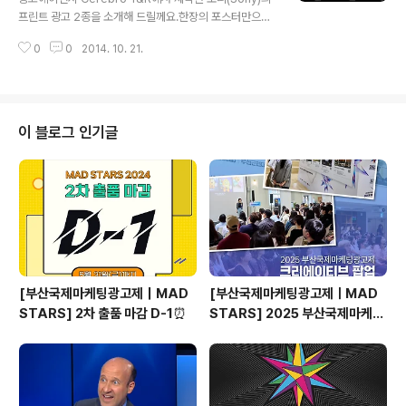
설명 텍스트가 없어도 이미지로 제품이나 이야기하고자 하
프린트 광고 2종을 소개해 드릴께요.한장의 포스터만으로
는 것을 모두 표현하기도 하죠. 간결해지고 심플해졌지만
도 소니의 헤드폰과 보안카메라의 성능을 그대로 보여주고
더 쎄고 임팩트 있는 프린트 광고들!2014 부산국제광고제
0
0
2014. 10. 21.
있답니다. 그럼 지금부터 출바알~! Traffic 2014 부산국
Print 부문 수상작을 만나보세요~ Pepsi..
제광고제 Print 부문에서 크리스탈(Crystal)을 수상한 'Tr
affic'은 소니(Sony)의 고성능 헤드폰 광고입니다. 수많은
사람들이 오가는 거리, 차량들이 내는 소음과 통화를 하며
걷는 사람, 서로 대화를 하며 걷는 사람들만으로도 그 안에
이 블로그 인기글
소음이 엄청남을 알수 있습니다. 하지만 소니의 Noise ca
ncelling 헤드폰이 있다면온전히 내가 듣고 싶은 음악을
들을 수 있답니다. 또 격렬한 시위가 펼쳐지는 시끌벅적한
시위현장에서도소니의 Noise cancellin..
[부산국제마케팅광고제｜MAD
[부산국제마케팅광고제ㅣMAD
STARS] 2차 출품 마감 D-1⏰
STARS] 2025 부산국제마케팅
광고제, 크리에이티브 팝업 돌아보
기