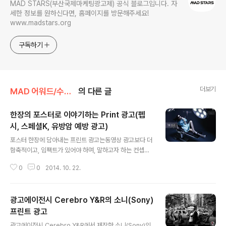
MAD STARS(부산국제마케팅광고제) 공식 블로그입니다. 자
세한 정보를 원하신다면, 홈페이지를 방문해주세요!
www.madstars.org
구독하기
더보기
MAD 어워드/수상작
의 다른 글
한장의 포스터로 이야기하는 Print 광고(펩
시, 스페셜K, 유방암 예방 광고)
글 내용
포스터 한장에 담아내는 프린트 광고는동영상 광고보다 더
함축적이고, 임팩트가 있어야 하며, 말하고자 하는 컨셉을
모두 담고 있어야 합니다. 그래서 예전의 프린트 광고에는
0
0
2014. 10. 22.
소비자에게 제품을 설명하고 이해시키고자 임팩트 있는 카
피와 제품을 설명하는 텍스트가 많이 들어가 있었죠. 하지
만 최근의 프린트 광고는 많은 텍스트로 소비자를 이해시
광고에이전시 Cerebro Y&R의 소니(Sony)
키기보다하나의 이미지로 강한 인상을 주고 있습니다. 특
정 컬러나 로고, 상징적인 이미지를 부각시켜 기업의 브랜
프린트 광고
글 내용
딩이나 제품 홍보에 활용하기도 하구요.그래서 긴 카피나
광고에이전시 Cerebro Y&R에서 제작한 소니(Sony)의