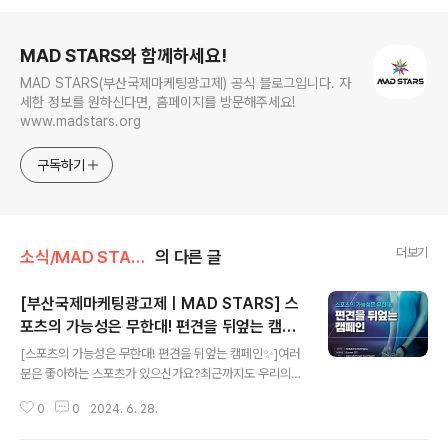
로그 정보
MAD STARS와 함께하세요!
MAD STARS(부산국제마케팅광고제) 공식 블로그입니다. 자
세한 정보를 원하신다면, 홈페이지를 방문해주세요!
www.madstars.org
구독하기
더보기
소식/MAD STARS 소식
의 다른 글
[부산국제마케팅광고제ㅣMAD STARS] 스
포츠의 가능성은 무한대! 편견을 뒤엎는 캠페
글 내용
인✨
[스포츠의 가능성은 무한대! 편견을 뒤엎는 캠페인✨]여러
분은 좋아하는 스포츠가 있으신가요?최근까지도 우리의
심장을 뛰게 했던 다양한 스포츠 경기가 스쳐 지나가는데
0
0
2024. 6. 28.
요. 그중, 여러분이 가장 좋아하는 스포츠의 경기 장면을 떠
올려 보세요! 어떤 모습이 그려지시나요?혹시 건장한 남성