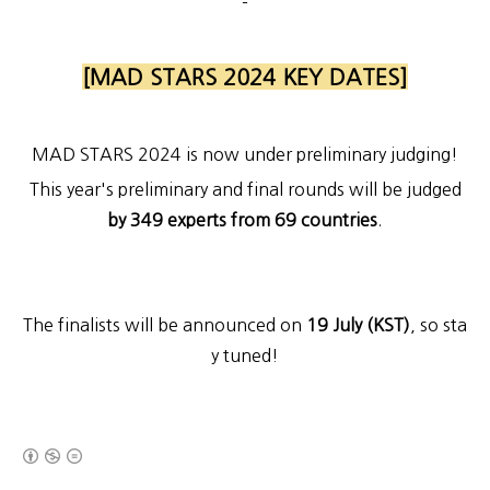
-
[MAD STARS 2024 KEY DATES]
MAD STARS 2024 is now under preliminary judging!
This year's preliminary and final rounds will be judged
by 349 experts from 69 countries
.
The finalists will be announced on
19 July (KST)
, so sta
y tuned!
(새창열림)