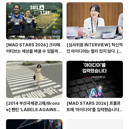
기
[MAD STARS 2026] 크리에
[심사위원 INTERVIEW] 혁신적
이티브는 세상을 바꿀 수 있을까?
인 아이디어는 멀리 있지 않다. (제
(SDGs Stars 주요 본선 진출
일기획 박현정 CD)
작)
[2014 부산국제광고제/Bronz
[MAD STARS 2026] 프롬프
e] 팬틴 'LABELS AGAINST
트에 '아이디어'를 입력했습니다
WOMEN'
(Use of AI 주요 본선 진출작)