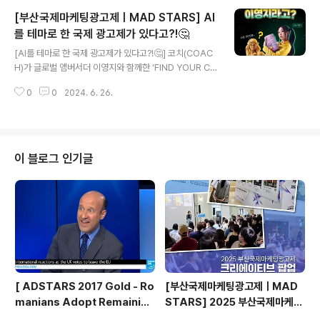
운동선수의 경기가 먼저 떠오르지는 않았나요? 우리가 열
[부산국제마케팅광고제ㅣMAD STARS] AI
광했던 스포츠 경기는 어쩌면 다분히 한정적인 형태로만
존재하는지도 모르겠습니다. 오늘은 이런 스포츠의 ‘획일
를 테마로 한 국제 광고제가 있다고?!🤔
글 내용
화된 모습’을 거부하는 광고 다섯 작품을 소개합니다.네가
[AI를 테마로 한 국제 광고제가 있다고?!🤔] 코치(COAC
동경하는 Les Bleus의 경기, 사실은 누구게?https://yo
H)가 글로벌 앰버서더 이영지와 함께한 ‘FIND YOUR CO
utu.be/QVNZRHIZVL8?si=w-Z3SeplBC_l12eW캠
URAGE’ 캠페인의 세 번째 챕터,'Colorful World'! Col
페인 영상 국가: 프랑스┃브랜드: Orange┃광고회사:
0
0
2024. 6. 26.
orful World는 ‘진정한 나 자신이 될 용기’라는 메시지를
Marcel ..
담은 The Courage to Be Real의 새로운 에피소드로,
가상 인플루언서인 Imma가 코치가 만든 가상 세계 속에서
Z세대의 대표라고 할 수 있는 이영지를 포함한 여러 코치
앰버서더들로 구성된 코치 패밀리를 만나 그들에게 내재된
이 블로그 인기글
자신감에 대해 배우고,진정한 자아를 찾아가는 과정을 감
각적으로 표현한 캠페인인데요. 이렇듯 최근 많은 기업들
이 AI를 광고에 활용하고 있습니다! ✅ 롯데칠성음료의 맥
주 신제품 크러시(KRUSH)의 광고, '크..
[ ADSTARS 2017 Gold - Ro
[부산국제마케팅광고제ㅣMAD
manians Adopt Remainian
STARS] 2025 부산국제마케팅
s ]
광고제, 크리에이티브 팝업 돌아보