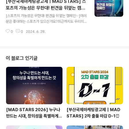
[부산국제마케팅광고제ㅣMAD STARS] 스
ow under preliminary judging!This year's prelim
inary and final rounds will be judged by 349 exp
포츠의 가능성은 무한대! 편견을 뒤엎는 캠페
글 내용
erts from 69 countries. The finalists will be ann
인✨
[스포츠의 가능성은 무한대! 편견을 뒤엎는 캠페인✨]여러
ounced on 19 July (KST), so stay tuned!
분은 좋아하는 스포츠가 있으신가요?최근까지도 우리의
심장을 뛰게 했던 다양한 스포츠 경기가 스쳐 지나가는데
0
0
2024. 6. 28.
요. 그중, 여러분이 가장 좋아하는 스포츠의 경기 장면을 떠
올려 보세요! 어떤 모습이 그려지시나요?혹시 건장한 남성
운동선수의 경기가 먼저 떠오르지는 않았나요? 우리가 열
광했던 스포츠 경기는 어쩌면 다분히 한정적인 형태로만
존재하는지도 모르겠습니다. 오늘은 이런 스포츠의 ‘획일
이 블로그 인기글
화된 모습’을 거부하는 광고 다섯 작품을 소개합니다.네가
동경하는 Les Bleus의 경기, 사실은 누구게?https://yo
utu.be/QVNZRHIZVL8?si=w-Z3SeplBC_l12eW캠
페인 영상 국가: 프랑스┃브랜드: Orange┃광고회사:
Marcel ..
[MAD STARS 2026] 누구나
[부산국제마케팅광고제｜MAD
만드는 시대, 창의성을 특별하게
STARS] 2차 출품 마감 D-1⏰
만드는 것은?