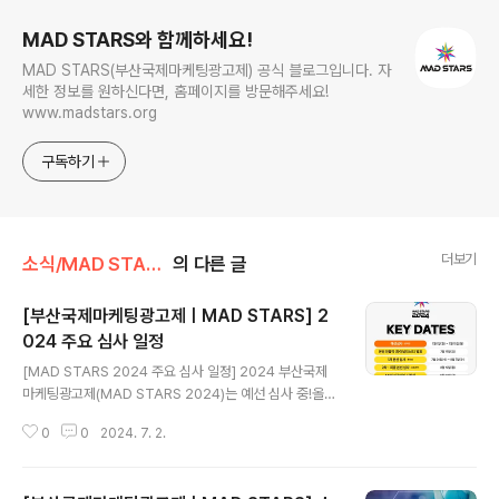
MAD STARS와 함께하세요!
MAD STARS(부산국제마케팅광고제) 공식 블로그입니다. 자
세한 정보를 원하신다면, 홈페이지를 방문해주세요!
www.madstars.org
구독하기
더보기
소식/MAD STARS 소식
의 다른 글
[부산국제마케팅광고제ㅣMAD STARS] 2
024 주요 심사 일정
글 내용
[MAD STARS 2024 주요 심사 일정] 2024 부산국제
마케팅광고제(MAD STARS 2024)는 예선 심사 중!올해
예·본선 심사에는 총 69개국 349명의 전문가가 심사위원
0
0
2024. 7. 2.
으로 활약할 예정인데요. 오는 7월 19일(금), 본선 진출작
이 공개될 예정이니 많은 기대 부탁드립니다😊 - [MAD
STARS 2024 KEY DATES] MAD STARS 2024 is n