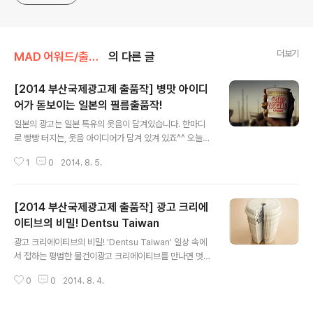
더보기
MAD 어워드/출품작
의 다른 글
[2014 부산국제광고제 출품작] 병맛 아이디
어가 돋보이는 일본의 필름출품작!
글 내용
일본의 광고는 일본 특유의 웃음이 담겨있습니다. 한마디
로 빵빵 터지는, 웃음 아이디어가 담겨 있겨 있죠^^ 오늘은
요즘 말로 '병맛 센스'가 돋보이는 두편의 일본 광고를 소개
1
0
2014. 8. 5.
합니다. 'Crazy 컨셉' 이라고 할까요? 어이없지만 웃겨서
자꾸 웃음이 터져나옵니다. Just by Laying - 'Wonder
core' CM "내가 자빠진거라고 생각한다면 경기도 오산이
[2014 부산국제광고제 출품작] 광고 크리에
야!" 일본의 AB Workout 운동기구 광고입니다. 그냥 직
접 감상해 보세요. 터져나오는 웃음을 주체할 수 없을거에
이티브의 비밀! Dentsu Taiwan
글 내용
요^^ 등장 인물이 뒤로 자빠졌다 벌떡 일어나는 모습과 C
광고 크리에이티브의 비밀! 'Dentsu Taiwan' 일상 속에
M송이 울리는 광고에요. 보고나면 자꾸만 귓가에 '완다
서 접하는 평범한 물건이광고 크리에이티브를 만나면 멋지
코-어~~' 하는 노래가 울리네요! 인터넷에서 전세계적으
게 변합니다.'와우~ 정말 멋지다! 어떻게 저렇게 표현할 수
로 화제가 된 웃긴 광고라고 합니다^^ Of all the ..
0
0
2014. 8. 4.
있지? 정말 기발한 광고인데?'라며 한번 더 눈길이 가고, 무
릎을 탁 치게 만드는 광고들이 많습니다. '도대체 어떤 생각
을 하길래 이런 발상을!?'광고 크리에이티브, 정말 궁금하