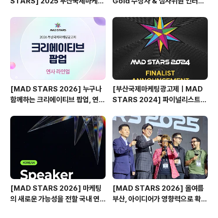
STARS] 2025 부산국제마케팅
Gold 수상자 & 심사위원 인터뷰
광고제, 크리에이티브 팝업 돌아보
🎙️
기
[MAD STARS 2026] 누구나
[부산국제마케팅광고제ㅣMAD
함께하는 크리에이티브 팝업, 연사
STARS 2024] 파이널리스트
소개
발표🎉
[MAD STARS 2026] 마케팅
[MAD STARS 2026] 올여름
의 새로운 가능성을 전할 국내 연
부산, 아이디어가 영향력으로 확장
사들
되는 순간