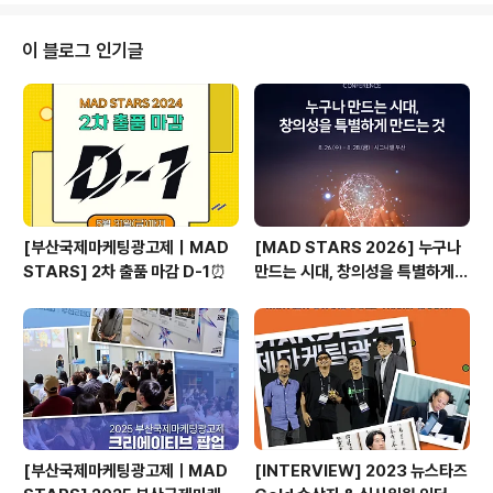
지 않을 수 없습니다! 광고에이전시 중 전세계적으로 손꼽
히는 덴츠(Dentsu),그중 덴츠 타이완(Dentsu Taiwan)
이 블로그 인기글
의 Print광고를 보면광고인이 제품을 볼 때 바라보는 시각
을 살~짝 엿볼 수 있답니다. 그들에게 제품은 단순한 제품
이 아닌, 스토리와 프로페셔널한 이미지를 담고 있는한편
의 영화, 책과 같다고 하네요~ 덴츠 타이완의 'Coffee',..
[부산국제마케팅광고제｜MAD
[MAD STARS 2026] 누구나
STARS] 2차 출품 마감 D-1⏰
만드는 시대, 창의성을 특별하게
만드는 것은?
[부산국제마케팅광고제ㅣMAD
[INTERVIEW] 2023 뉴스타즈