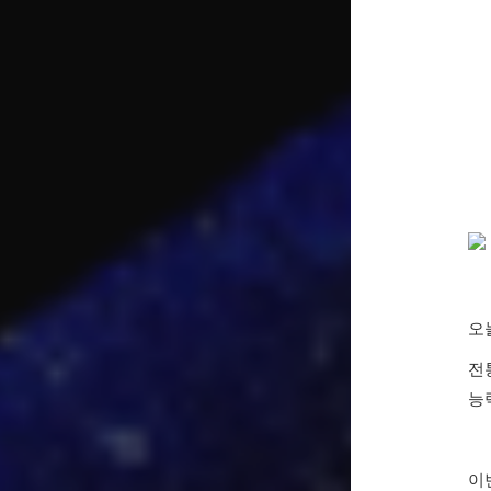
오
전
능
이