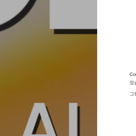
C
었
그