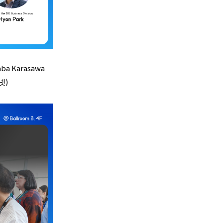
ba Karasawa
넷)