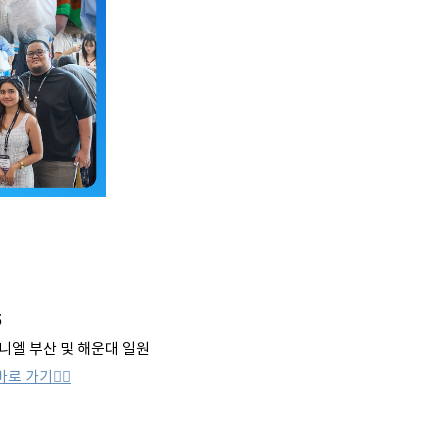
5
니엘 부산 및 해운대 일원
바로 가기👈🏻