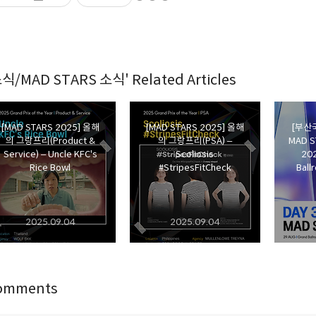
식/MAD STARS 소식' Related Articles
[MAD STARS 2025] 올해
[MAD STARS 2025] 올해
[부산
의 그랑프리(Product &
의 그랑프리(PSA) –
MAD S
Service) – Uncle KFC's
Scoliosis
202
Rice Bowl
#StripesFitCheck
Bal
2025.09.04
2025.09.04
omments