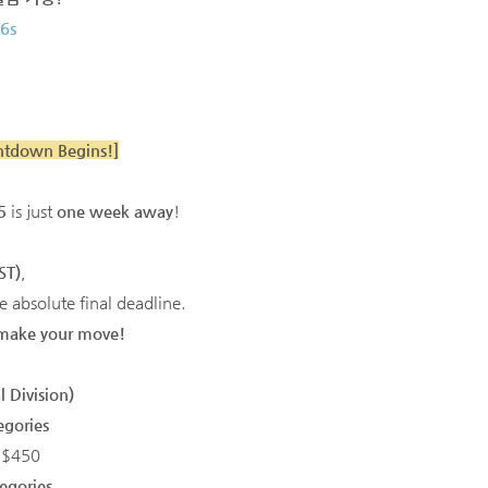
c6s
untdown Begins!]
5
is just
one week away
!
ST)
,
he absolute final deadline.
 make your move!
l Division)
egories
 $450
egories