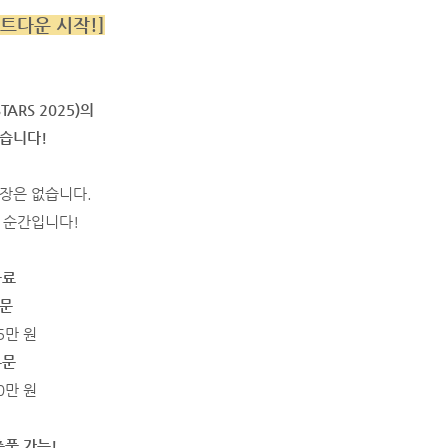
운트다운 시작!]
ARS 2025)의
았습니다!
연장은 없습니다.
 순간입니다!
품료
부문
 55만 원
 부문
 60만 원
출품 가능!