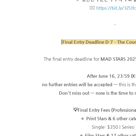
👉🏻
https://bit.ly/3ZUf
-
[Final Entry Deadline D-7 – The Co
The final entry deadline for
MAD STARS 202
After June 16, 23:59 (K
no further entries will be accepted
— this is t
Don't miss out — now is the time to
💡Final Entry Fees (Professiona
🔹
Print Stars & 6 other cat
Single: $350 | Series:
🔹
Film Stars & 17 other cat