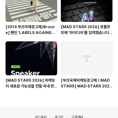
[2014 부산국제광고제/Bronz
[MAD STARS 2026] 프롬프
e] 팬틴 'LABELS AGAINST
트에 '아이디어'를 입력했습니다
WOMEN'
(Use of AI 주요 본선 진출작)
[MAD STARS 2026] 마케팅
[부산국제마케팅광고제ㅣMAD
의 새로운 가능성을 전할 국내 연
STARS] MAD STARS 2025
사들
1일차 현장 기록
의안내
티스토리
로그인
고객센터