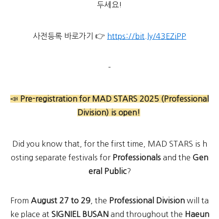
두세요!
사전등록 바로가기 👉
https://bit.ly/43EZiPP
-
📣
Pre-registration for MAD STARS 2025 (Professional
Division) is open!
Did you know that, for the first time, MAD STARS is h
osting separate festivals for
Professionals
and the
Gen
eral Public
?
From
August 27 to 29
, the
Professional Division
will ta
ke place at
SIGNIEL BUSAN
and throughout the
Haeun