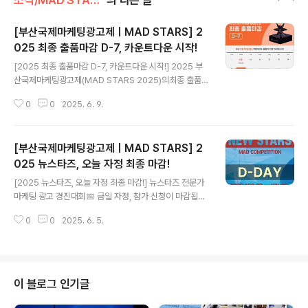
소식/MAD STARS 소식
의 다른 글
[부산국제마케팅광고제ㅣMAD STARS] 2
025 최종 출품마감 D-7, 카운트다운 시작!
글 내용
[2025 최종 출품마감 D-7, 카운트다운 시작!] 2025 부
산국제마케팅광고제(MAD STARS 2025)의최종 출품
마감이 일주일 남았습니다! 6월 16일(월) 자정 이후 더 이
0
0
2025. 6. 9.
상의 연장은 없습니다.놓치지 마세요, 지금이 바로 도전할
순간입니다! 💡 전문가 부문 최종 출품료🔹 Print Stars
외 6개 부문Single: 45만 원 / Series: 55만 원🔹 Film
[부산국제마케팅광고제ㅣMAD STARS] 2
Stars 외 17개 부문Single: 50만 원 / Series: 60만 원
✅ 일반인 부문은 누구나 무료 출품 가능!👉🏻 https://bit.l
025 뉴스타즈, 오늘 자정 최종 마감!
글 내용
y/3ZUfc6s - [Final Entry Deadline D-7 – The Cou
[2025 뉴스타즈, 오늘 자정 최종 마감!] 뉴스타즈 전문가
ntdown Begins!] The final entry deadline for MA
마케팅 광고 경진대회📅 금일 자정, 참가 신청이 마감됩니
D S..
다! 💥 단 하나의 무대, 단 한 번의 기회. 당신의 실력을 증
0
0
2025. 6. 5.
명하세요.전 세계 주니어 광고인들이 크리에이티브로 겨루
는 2025 뉴스타즈(NEW STARS)가 마지막 참가자를 기
다리고 있습니다. 마케팅, 광고, 디지털 미디어 등 관련 분
야에서 5년 미만 경력을 가진 주니어 광고인이라면, 지금
바로 도전하세요! - [Final Day to Join NEW STARS 2
이 블로그 인기글
025 – Apply Now!] New Stars MAD Competition
2025📅The final deadline is tonight at midnight