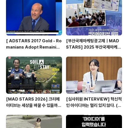
(KST)! 💥Applications for NEW ST..
[ ADSTARS 2017 Gold - Ro
[부산국제마케팅광고제ㅣMAD
manians Adopt Remainian
STARS] 2025 부산국제마케팅
s ]
광고제, 크리에이티브 팝업 돌아보
기
[MAD STARS 2026] 크리에
[심사위원 INTERVIEW] 혁신적
이티브는 세상을 바꿀 수 있을까?
인 아이디어는 멀리 있지 않다. (제
(SDGs Stars 주요 본선 진출
일기획 박현정 CD)
작)