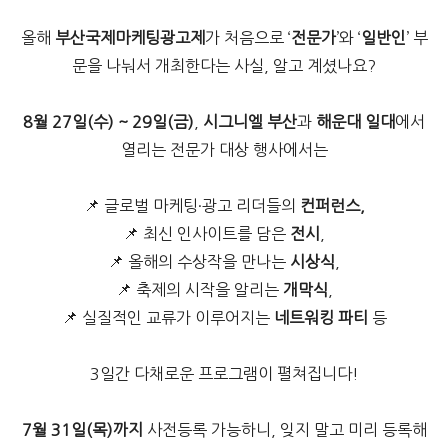
올해
부산국제마케팅광고제
가 처음으로 ‘
전문가
’와 ‘
일반인
’ 부
문을 나눠서 개최한다는 사실, 알고 계셨나요?
8
월
27
일
(
수
) ~ 29
일
(
금
)
,
시그니엘
부산
과
해운대
일대
에서
열리는 전문가 대상 행사에서는
📌 글로벌 마케팅·광고 리더들의
컨퍼런스
,
📌 최신 인사이트를 담은
전시
,
📌 올해의 수상작을 만나는
시상식
,
📌 축제의 시작을 알리는
개막식
,
📌 실질적인 교류가 이루어지는
네트워킹
파티
등
3일간 다채로운 프로그램이 펼쳐집니다!
7
월
31
일
(
목
)
까지
사전등록 가능하니, 잊지 말고 미리 등록해