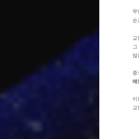
무
순
교
그
많
중
매
이
교