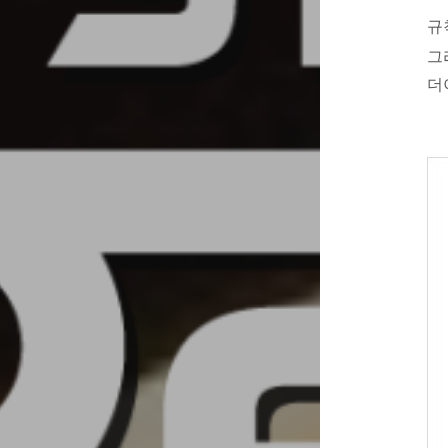
규
그
더