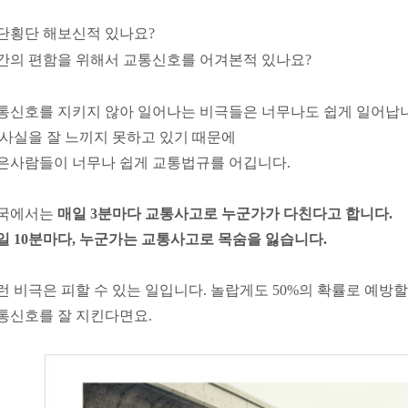
단횡단 해보신적 있나요?
간의 편함을 위해서 교통신호를 어겨본적 있나요?
통신호를 지키지 않아 일어나는 비극들은 너무나도 쉽게 일어납니
 사실을 잘 느끼지 못하고 있기 때문에
은사람들이
너무나 쉽게 교통법규를 어깁니다.
국에서는
매일
3
분마다
교통사고로
누군가가
다친다고 합니
다
.
일
10
분마다
,
누군가는
교통사고로
목숨을
잃습니다
.
런 비극은 피할 수 있는 일입니다. 놀랍게도 50%의 확률로 예방할
통신호를 잘 지킨다면요.