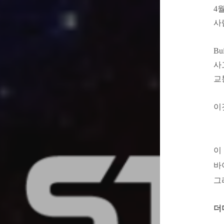
4
사
Bu
사
교
이
이
바
그
더