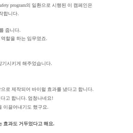
afety program
의
일환으로 시행된 이 캠페인은
작합니다.
를 줍니다.
역할을 하는 임무였죠.
상기시키게
해주었습니다
.
으로 제작되어
바이럴
효과를
냈다고 합
니다
.
했다고
합니다.
엄청나네요!
 이끌어내기도 했구요.
는
효과도
거두었다고 해요.