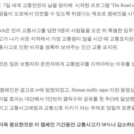
월
7
일
세계
교통안전의
날을
맞이해
시작한 프로그램
'The Road s
람들이 도로에서 안전할 수 있도록 하겠다는 목표로 캠페인을 시
ick은
먼저
교통사고를
당한
9
명의
사람들을
모은 뒤 특별한 임무
고가
나기
쉬운
지역에서
가장
교통량이
많을
시간
때
교통표지판
통사고로 인한 비극을 명확히 보여주는 인간 교통 표지판.
것은
많은
보행자와
운전자에게
교통
법규를 지켜야하는
이유를
 캠페인은 광고로
tv
에
방영되었고
, Human traffic signs
이란
동영상
이럴
효과는
대단해서
5
만번의
클릭수와
공유를
첫
주(
!)
에
달성
리고 교통사고예방과
교통신호 지키기
라는
주제로
양질의
토론을
더욱 중요한것은
이
캠페인
기간동안
교통사고가
50%
나
감소하