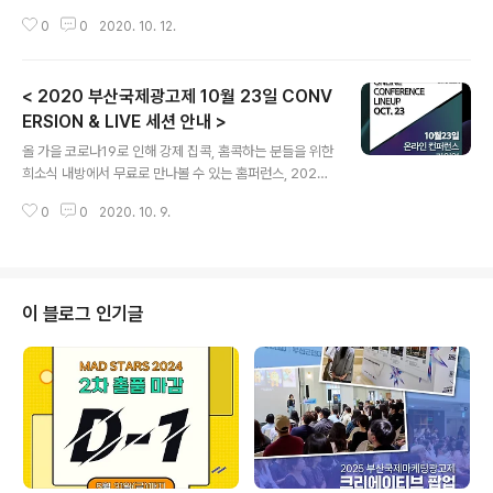
부산국제광고제와 함께 홈퍼런스를 시청하며 집콕 방콕에
0
0
2020. 10. 12.
지쳐가는 모든 이들에게 다시 힘을 내 일상을 이겨내는 계
기가 되었으면 좋겠습니다. 올해는 광고 마케팅 산업에 관
심있는 누구나 시청할 수 있도록 무료로 진행되며, 포스트
< 2020 부산국제광고제 10월 23일 CONV
코로나 시대의 광고 산업을 조망하고, 최신 인사이트를 공
유하고자 다양한 글로벌 크리에이티브 리더들과 함께 합니
ERSION & LIVE 세션 안내 >
글 내용
다. . 또한 라이브 강연이 진행될 예정이며, 뉴욕 PUBLICI
올 가을 코로나19로 인해 강제 집콕, 홈콕하는 분들을 위한
S 하성권 ACD님과 함께 해외 취업에 대한 이야기를 나누
희소식 내방에서 무료로 만나볼 수 있는 홈퍼런스, 2020
고 Q&A를 진행할 수 있는 시간과 가장 핫한 크리에이티브
부산국제광고제의 #홈퍼런스 가 오는 10월 22일부터 온
유튜버 도티의 강연도 준비되어 있습니다. 온라인 개최 기
0
0
2020. 10. 9.
라인으로 오픈됩니다. 부산국제광고제의 무료 컨퍼런스 정
간 동안에는 컨퍼런스를 시청만 해..
보는 공식 홈페이지와 SNS 채널을 통해 계속해서 공개될
예정인데요, 오늘은 10월 23일 컨버젼스와 라이브 강연에
대해 알려드리고자 합니다! # ConversionSession Co
nversion Broke as Hell? Get Creative AF. 완전 빈
이 블로그 인기글
털터리라고? 창의력을 키워봐 Hira Mohibullah Executi
ve Creative Director BBDO Pakistan Enhancing
Locations with AR 증강현실을 이용한 공간 확대 Luke
..