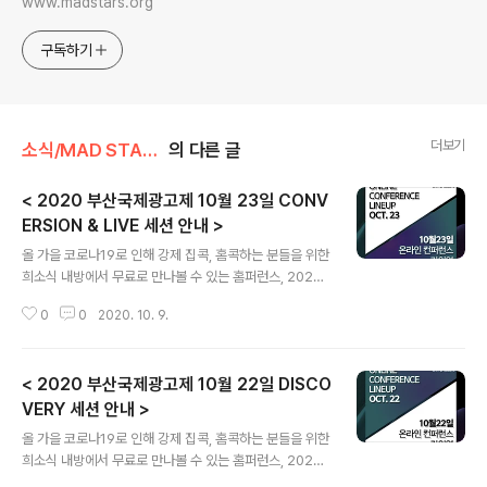
www.madstars.org
구독하기
더보기
소식/MAD STARS 소식
의 다른 글
< 2020 부산국제광고제 10월 23일 CONV
ERSION & LIVE 세션 안내 >
글 내용
올 가을 코로나19로 인해 강제 집콕, 홈콕하는 분들을 위한
희소식 내방에서 무료로 만나볼 수 있는 홈퍼런스, 2020
부산국제광고제의 #홈퍼런스 가 오는 10월 22일부터 온
0
0
2020. 10. 9.
라인으로 오픈됩니다. 부산국제광고제의 무료 컨퍼런스 정
보는 공식 홈페이지와 SNS 채널을 통해 계속해서 공개될
예정인데요, 오늘은 10월 23일 컨버젼스와 라이브 강연에
< 2020 부산국제광고제 10월 22일 DISCO
대해 알려드리고자 합니다! # ConversionSession Co
nversion Broke as Hell? Get Creative AF. 완전 빈
VERY 세션 안내 >
글 내용
털터리라고? 창의력을 키워봐 Hira Mohibullah Executi
올 가을 코로나19로 인해 강제 집콕, 홈콕하는 분들을 위한
ve Creative Director BBDO Pakistan Enhancing
희소식 내방에서 무료로 만나볼 수 있는 홈퍼런스, 2020
Locations with AR 증강현실을 이용한 공간 확대 Luke
부산국제광고제의 #홈퍼런스 가 오는 10월 22일부터 온