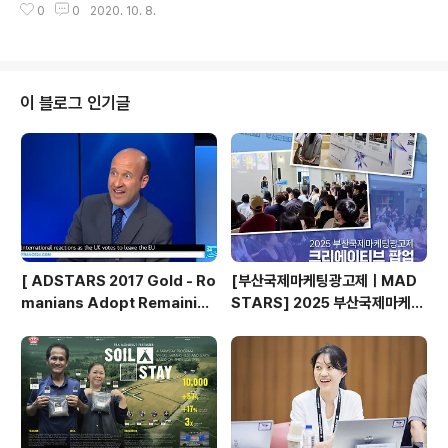
..
0
0
2020. 10. 8.
라인으로 오픈됩니다. 부산국제광고제의 무료 컨퍼런스 정
보는 공식 홈페이지와 SNS 채널을 통해 계속해서 공개될
예정인데요, 오늘은 10월 22일 디스커버리 강연에 대해
알려드리고자 합니다! # DiscoverySession Discove
ry The Brands Saving the World 세상을 구하는 브랜
이 블로그 인기글
드 John Ford Founder & CEO The One Centre Th
e Post-Pandemic Era : Finding Opportunities in
Challenges 팬데믹 이후의 시대: 도전에서 기회 찾기 Gu
o..
[ ADSTARS 2017 Gold - Ro
[부산국제마케팅광고제ㅣMAD
manians Adopt Remainian
STARS] 2025 부산국제마케팅
s ]
광고제, 크리에이티브 팝업 돌아보
기