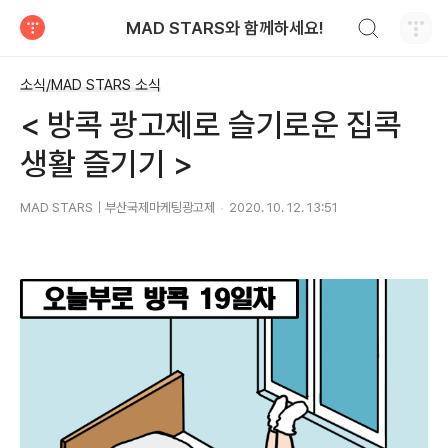
검색하기
MAD STARS와 함께하세요!
티스토리
소식/MAD STARS 소식
< 방콕 광고제로 슬기로운 집콕
생활 즐기기 >
MAD STARS｜부산국제마케팅광고제
2020. 10. 12. 13:51