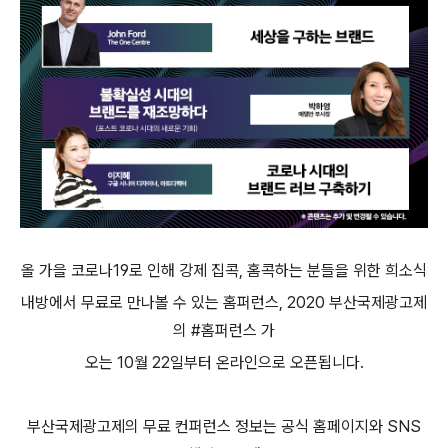
올 가을 코로나
19
로 인해 강제 집콕
,
홈콕하는 분들을 위한 희소식
내방에서 무료로 만나볼 수 있는 홈퍼런스
, 2020
부산국제광고제
의
#
홈퍼런스 가
오는
10
월
22
일부터 온라인으로 오픈됩니다
.
부산국제광고제의 무료 컨퍼런스 정보는 공식 홈페이지와
SNS