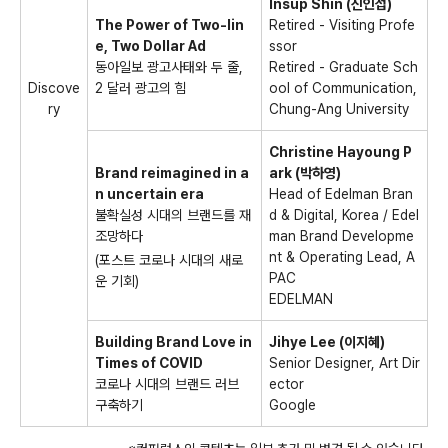
Insup Shin (
신인섭
)
The Power of Two-lin
Retired - Visiting Profe
e, Two Dollar Ad
ssor
동아일보 광고사태와 두 줄
,
Retired - Graduate Sch
Discove
2
달러 광고의 힘
ool of Communication,
ry
Chung-Ang University
Christine Hayoung P
Brand reimagined in a
ark (
박하영
)
n uncertain era
Head of Edelman Bran
불확실성 시대의 브랜드를 재
d & Digital, Korea / Edel
조망하다
man Brand Developme
nt & Operating Lead, A
(
포스트 코로나 시대의 새로
PAC
운 기회
)
EDELMAN
Building Brand Love in
Jihye Lee (
이지혜
)
Times of COVID
Senior Designer, Art Dir
코로나 시대의 브랜드 러브
ector
구축하기
Google