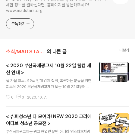
세한 정보를 원하신다면, 홈페이지를 방문해주세요!
www.madstars.org
구독하기
더보기
소식/MAD STARS 소식
의 다른 글
< 2020 부산국제광고제 10월 22일 웰컴 세
션 안내 >
글 내용
올 가을 코로나19로 인해 강제 집콕, 홈콕하는 분들을 위한
희소식 2020 부산국제광고제가 오는 10월 22일부터 온
라인으로 개최됩니다. 올해는 다양한 컨퍼런스를 무료로!
0
0
2020. 10. 7.
만나볼 수 있게 되었는데요, 집에서 즐기는 컨퍼런스, #부
산국제광고제와 함께 #홈퍼런스를 즐겨보시는 건 어떨까
요? 부산국제광고제의 무료 컨퍼런스 정보는 공식 홈페이
< 슈퍼청소년 다 모여라! NEW 2020 크리에
지와 SNS 채널을 통해 지속적으로 공개될 예정인데요, 오
늘은 10월 22일 웰컴 강연에 대해 알려드리고자 합니다!
이티브 청소년 공모전 >
글 내용
#WelcomeSession 10월 22일, 컨퍼런스 웰컴 강연에
부산국제광고제는 광고 현업인 뿐만 아니라 영스타즈처럼
서는 부산국제광고제 최환진 집행위원장의 “From Re:A