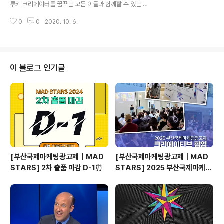
루키 크리에이터를 꿈꾸는 모든 이들과 함께할 수 있는 프
D to Shift(Re:AD에서 Shift로)”를 주제로 첫 막을 엽니
로그램을 운영하고 있습니다. 아쉽게도 영스타즈는 대학생
다. 해당 컨퍼런스에서는 코로나19 이후 언택트 라이프스
0
0
2020. 10. 6.
대상, 뉴스타즈는 주니어 광고인 대상으로 진행하여 아쉬
타일이 뉴 ..
워하는 청소년들이 많았는데요, 크리에이터를 꿈꾸는 전국
모든 청소년들을 위한 핫 뉴스! 부산국제광고제가 청소년
을 위한 2020 청소년 크리에이티브 공모전을 개최합니다.
기존 크리에이티브 캠프는 1박2일간 진행되었는데 올해는
이 블로그 인기글
코로나19의 위험에서 참가자들의 건강을 지키고자 온라인
으로 진행됩니다! ✔이번 공모전은 전국의 중학생과 고등
학생 모두 참여가 가능하구요 ✔1박2일 캠프 참여가 어려
웠던 친구들도, 부산에서 원거리에 사는 친구들도, 온라인
으로 자유롭게 참여 가능합니다. 청소년을 대상으로 진..
[부산국제마케팅광고제｜MAD
[부산국제마케팅광고제ㅣMAD
STARS] 2차 출품 마감 D-1⏰
STARS] 2025 부산국제마케팅
광고제, 크리에이티브 팝업 돌아보
기