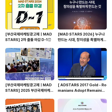
어떠세요? 몸을 직접 움직이는 '진짜' 달리기 게임은 모바
일 게임을 이용하는 많은 플레이어들에게 건강과 게임의
재미까지 선사했..
[부산국제마케팅광고제｜MAD
[MAD STARS 2026] 누구나
STARS] 2차 출품 마감 D-1⏰
만드는 시대, 창의성을 특별하게
만드는 것은?
[부산국제마케팅광고제ㅣMAD
[ ADSTARS 2017 Gold - Ro
STARS] 2025 부산국제마케팅
manians Adopt Remainian
광고제, 크리에이티브 팝업 돌아보
s ]
기