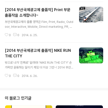
제 캠페인이 아닌 시뮬레이션 캠페인입니다.연간 버려지는
수많은 테이크아웃 컵들을 재활용하기 위한 새로운 방안을
[2014 부산국제광고제 출품작] Print 부문
제시하기 위해 시뮬레이션 영상으로 제작되었고 2014 부
산국제광고제 Non-professional 부문에 출품되었습니
출품작을 소개합니다~
글 내용
다. 이 광고는 한국의 스타벅스 커피 전문점을 대상으로 하
부산국제광고제의 출품 영역은 Film, Print, Radio, Outd
여 캠페인이 제작되었습니다. 캠페인 내용은 다음과 같습
oor, Interactive, Mobile, Direct marketing, PR, Pr
니다~ 한국에서 1인당 소비되는 커피의 양은 1년에 1.93k
omotion, Innovation, Media, Integrated, Branded
g 이나 된다고 합니다. 성인 1명이 1년에 338잔의 커피를
0
0
2014. 6. 25.
Content, Public Service, Place Brand, Entertainm
마신 셈이라고..
ent Promotion, Diverse Insights, Film Craft, Print
Craft, Outdoor Craft, Interactive Craft, Design, C
[2014 부산국제광고제 출품작] NIKE RUN
ampaign Presentation Video 등으로 나뉩니다. 올해
도 각 부문마다 다양한 작품들이 출품되었답니다. 이 중 오
THE CITY
글 내용
늘은 Print 부문 출품작 몇 개를 소개해 드릴께요~ Braun
밖으로 나가 '진짜로' 달려라! 'NIKE RUN THE CITY' 손
Mal..
가락만 운동하는 달리기 게임 더 이상 그만~! 2014 부산
국제광고제 출품작인 나이키의 'RUN THE CITY'는 한국
0
0
2014. 6. 26.
인의 75% 가 이용한다는 모바일 게임과 현실을 연결시켜
만든 '진짜' 달리기 게임입니다. 집에서도, 지하철에서도,
길거리에서도 많은 사람들이 고개를 푹 숙인 채 작은 스마
트폰 기기에만 열중하는 모습 많이 보셨을 거에요. 항상 나
를 대신해 캐릭터만 달리는 그런 달리기 게임, 터치하느라
이 블로그 인기글
내 손가락만 끊임없이 운동하는 그런 게임이 지루해져 버
린 분~이제 밖으로 나가 도심의 진짜 거리를 달려보는 건