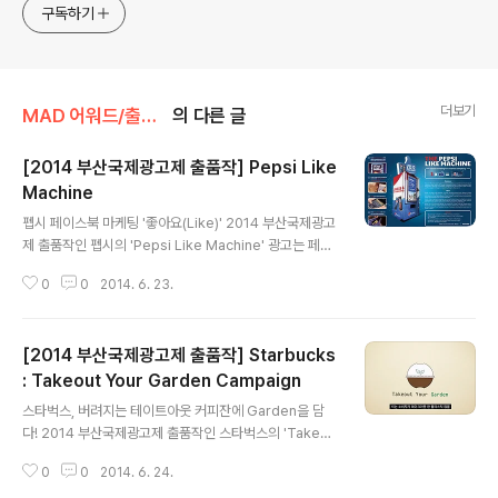
구독하기
더보기
MAD 어워드/출품작
의 다른 글
[2014 부산국제광고제 출품작] Pepsi Like
Machine
글 내용
펩시 페이스북 마케팅 '좋아요(Like)' 2014 부산국제광고
제 출품작인 펩시의 'Pepsi Like Machine' 광고는 페이
스북 마케팅을 연계해 많은 사람들의 주목을 받았습니다.
0
0
2014. 6. 23.
펩시는 2013년 자신의 스마트폰으로 펩시의 페이스북 페
이지를 '좋아요' 하면 콜라 한개를 지급하는 단순한 방식의
이벤트를 진행했습니다. 하지만 스마트한 자판기 'Like M
[2014 부산국제광고제 출품작] Starbucks
achine'은 사람들의 호기심을 자극하기에 충분했습니다.
펩시는 공연장 입구에 'Pepsi Like Machine'을 설치했
: Takeout Your Garden Campaign
글 내용
습니다. 그리고 사람들에게 펩시의 페이스북 페이지에 접
스타벅스, 버려지는 테이트아웃 커피잔에 Garden을 담
속해 '좋아요(Like)'를 하면 일반 펩시와 다이어트 펩시 중
다! 2014 부산국제광고제 출품작인 스타벅스의 'Takeou
하나를 선택하라는 메시지가 나옵니다. 스마트폰에서 원하
t Your Garden Campaign'을 소개합니다~ 본 작품은
는 콜라를 선택하면 자판기에서 내가 선택한 펩시가 뿅! ..
0
0
2014. 6. 24.
성균관대학교 영상학과 학생들이 제작한 프로젝트이며, 실