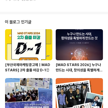
과 의사 소통을 하는 것은최선의 의도에도 불구하고 때로
제시하는 것이었습니다. 파키스탄의..
는 좋은 것 보다는 해를 끼칠 수 있으며자해 또는 자살로 이
어질 수 있습니다. 문자 메시지는 사람들이 의사 소통하는
데 사용하는 주요 통로가 되었으나우울증 환자의 경우 텍
스트를 통한 의사 소통은독자가 음성, 표정 또는 신체 언어
이 블로그 인기글
의 음색을 인식할 수 없기 때문에얼굴을 마주 보고 대화하
는 것보다 위험합니다. 인생을 밝히는데 한 마디 밖에 걸리
지 않는다는 것을 알고 있다면 우울증이 있는 사람들을 해
를 끼치는 단어들로부터 보호하기 위해 어떻게 해야 할까
요? Samsung Predict To Pr..
[부산국제마케팅광고제｜MAD
[MAD STARS 2026] 누구나
STARS] 2차 출품 마감 D-1⏰
만드는 시대, 창의성을 특별하게
만드는 것은?