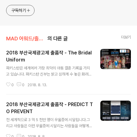
구독하기
더보기
MAD 어워드/출품작
의 다른 글
2018 부산국제광고제 출품작 - The Bridal
Uniform
글 내용
파키스탄은 세계에서 가장 최악의 아동 결혼 기록을 가지
고 있습니다. 파키스탄 신부는 밝고 심하게 수 놓은 화려한
보석으로 장식된 정교한 결혼식 복장을 착용합니다. 지난 1
0
0
2018. 8. 13.
0 년간 파키스탄 여성의 거의 4 분의 1은 18 세 이전에 결
혼했습니다.어린이, 조기 및 강제 결혼 관행은 널리 퍼져 있
으며 파키스탄 전역에서 발생합니다. 합법적 결혼 연령을 1
2018 부산국제광고제 출품작 - PREDICT T
8 세로 높이기 위한 법안은이전에 정부가 종교적 이유나
이슬람위원회의 의사 결정권자들의 영향을 받아서 거부당
O PREVENT
글 내용
했습니다. 우리의 임무는 제로 미디어 예산에서 이 문제에
전 세계적으로 3 억 5 천만 명이 우울증에 시달립니다.그
대한 인식을 높이는 것뿐만 아니라그녀를 교육하는 대신에
리고 사람들은 이런 우울증에 시달리는 사람들을 어떻게든
소녀가 젊은 결혼을 하게 하는 장기간의 해로운 영향에 대
다루려고 노력하고 있습니다. 우울증을 앓고 있는 사람들
해 일반 대중에게 교육하는 독특하고 파괴적인 아이디어를
0
0
2018. 8. 9.