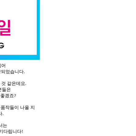
입어
장되었습니다
.
 것 같은데요
.
분들은
 좋겠죠
?
출품작들이 나올 지
다
.
서는
 기다립니다
!