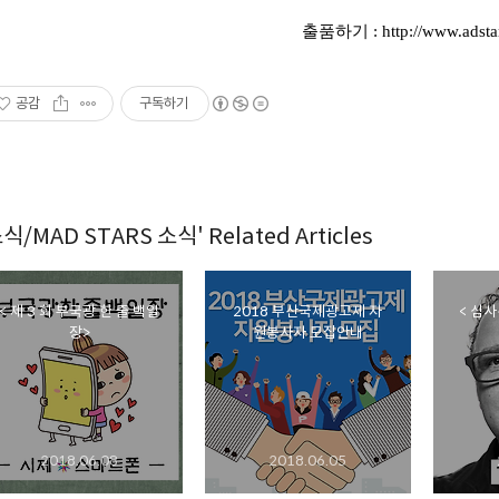
출품하기
: http://www.adsta
공감
구독하기
식/MAD STARS 소식' Related Articles
< 제 3 회 부국광 한 줄 백일
2018 부산국제광고제 자
< 심사
장>
원봉사자 모집안내
2018.06.08
2018.06.05