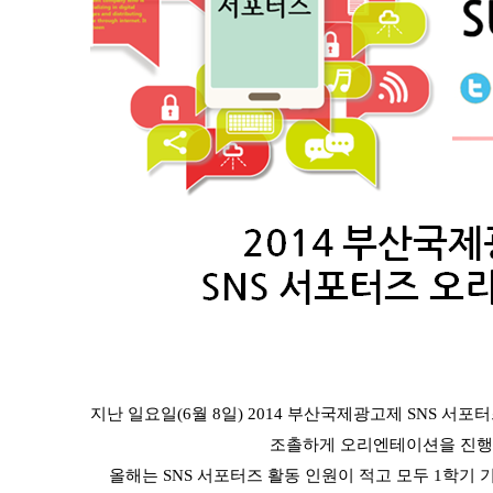
지난 일요일
(6
월
8
일
) 2014
부산국제광고제
SNS
서포터
조촐하게 오리엔테이션을 진
올해
는
SNS
서포터즈
활동 인원이 적
고
모두
1
학기 