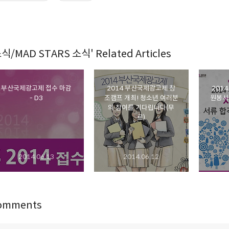
식/MAD STARS 소식' Related Articles
부산국제광고제 접수 마감
2014 부산국제광고제 창
201
- D3
조캠프 개최! 청소년 여러분
원봉사
의 참여를 기다립니다(무
료)
2014.06.13
2014.06.12
omments