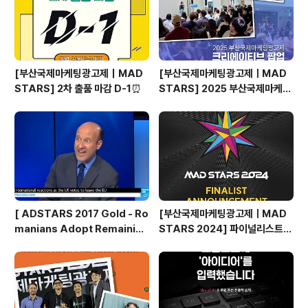
[부산국제마케팅광고제｜MAD
[부산국제마케팅광고제ㅣMAD
STARS] 2차 출품 마감 D-1⏰
STARS] 2025 부산국제마케팅
광고제, 크리에이티브 팝업 돌아보
기
[ ADSTARS 2017 Gold - Ro
[부산국제마케팅광고제ㅣMAD
manians Adopt Remainian
STARS 2024] 파이널리스트
s ]
발표🎉