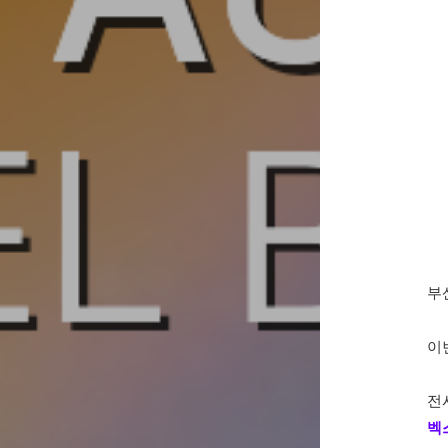
부
이
전
벡