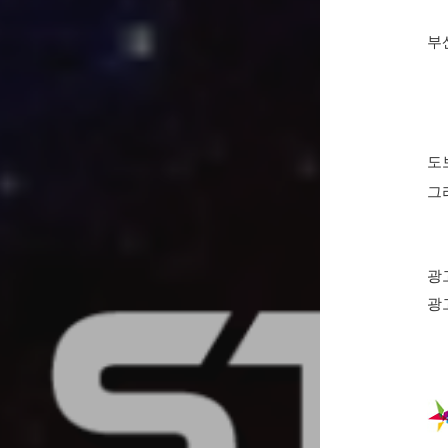
부
도
그
광
광