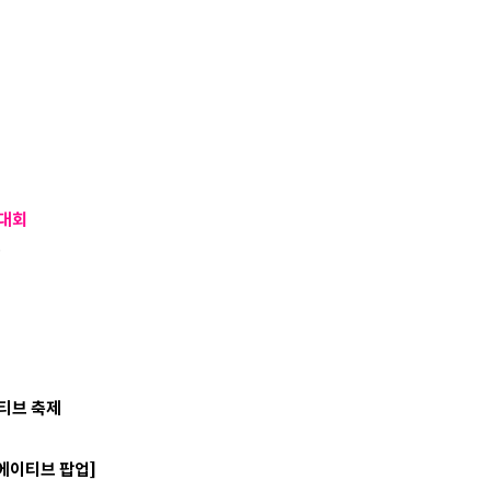
진대회
)
티브 축제
에이티브 팝업]