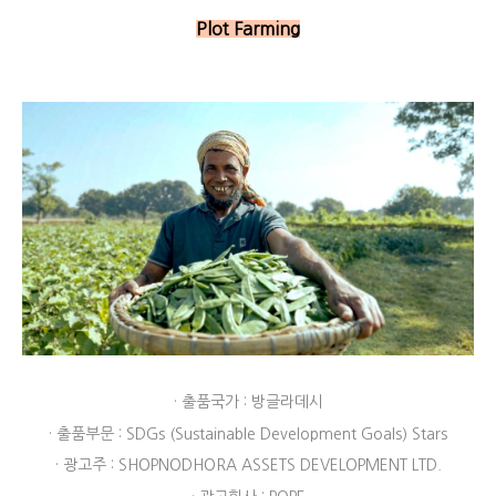
Plot Farming
· 출품국가 : 방글라데시
· 출품부문 : SDGs (Sustainable Development Goals) Stars
· 광고주 : SHOPNODHORA ASSETS DEVELOPMENT LTD.