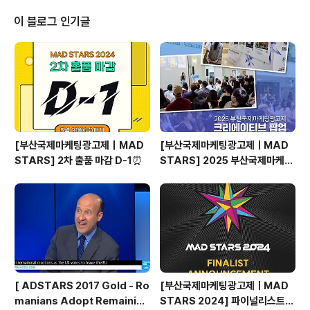
abakorn는 현지 로컬 브랜드부터 글로벌 브랜드까지 다
양한 프로젝트를 이끌며, 기술과 감성을 넘나드는 크리에
이 블로그 인기글
이티브 경험을 쌓아왔는데요. PTT Group, Thai Health
Promotion Foundation, Oishi Green처럼 태국을 대
표하는 로컬 브랜드부터 Volvo, E..
[부산국제마케팅광고제｜MAD
[부산국제마케팅광고제ㅣMAD
STARS] 2차 출품 마감 D-1⏰
STARS] 2025 부산국제마케팅
광고제, 크리에이티브 팝업 돌아보
기
[ ADSTARS 2017 Gold - Ro
[부산국제마케팅광고제ㅣMAD
manians Adopt Remainian
STARS 2024] 파이널리스트