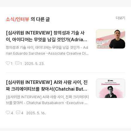
더보기
소식/인터뷰
의 다른 글
[심사위원 INTERVIEW] 창의성과 기술 사
이, 아이디어는 무엇을 남길 것인가(Adrian
글 내용
Eduardo Sarchese, Associate Creati
창의성과 기술 사이, 아이디어는 무엇을 남길 것인가 - Ad
ve Director of Ogilvy Mexico)
rian Eduardo Sarchese -Associate Creative Dir
ectorOgilvy Mexico Ogilvy Mexico의 어소시에이
1
1
2025. 5. 23.
트 크리에이티브 디렉터(Associate Creative Directo
r)인 Adrian Eduardo Sarchese가 2025 부산국제마
케팅광고제 예선 심사위원으로 합류합니다! Adrian Edua
[심사위원 INTERVIEW] AI와 사람 사이, 진
rdo Sarchese는 라틴 아메리카 전역을 무대로 활동하
며, 수많은 글로벌 브랜드 캠페인을 성공적으로 이끌어온
짜 크리에이티브를 찾아서(Chatchai Butsa
글 내용
크리에이티브 리더입니다. Leo Burnett, Young & Rubi
bakorn, ECD of VML Thailand)
[심사위원 INTERVIEW] AI와 사람 사이, 진짜 크리에이티
cam(현 VMLY&R) 등 세계적인 에이전시에서 경력을 쌓
브를 찾아서 - Chatchai Butsabakorn -Executive Cr
은 그는, 지난 3년간 Ogilvy Mexico에서 전략부..
eative DirectorVML Thailand VML Thailand의 최
4
4
2025. 5. 16.
고 크리에이티브 책임자(Executive Creative Directo
r)인 Chatchai Butsabakorn가 2025 부산국제마케팅
광고제의 본선 심사위원으로 합류합니다! Chatchai Buts