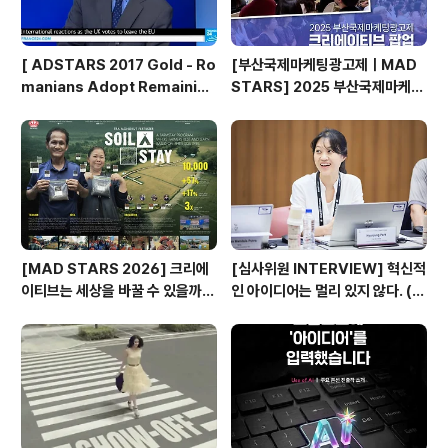
[ ADSTARS 2017 Gold - Ro
[부산국제마케팅광고제ㅣMAD
manians Adopt Remainian
STARS] 2025 부산국제마케팅
s ]
광고제, 크리에이티브 팝업 돌아보
기
[MAD STARS 2026] 크리에
[심사위원 INTERVIEW] 혁신적
이티브는 세상을 바꿀 수 있을까?
인 아이디어는 멀리 있지 않다. (제
(SDGs Stars 주요 본선 진출
일기획 박현정 CD)
작)