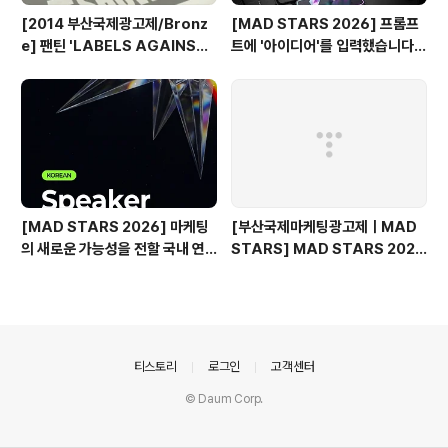
[2014 부산국제광고제/Bronz
[MAD STARS 2026] 프롬프
e] 팬틴 'LABELS AGAINST
트에 '아이디어'를 입력했습니다
WOMEN'
(Use of AI 주요 본선 진출작)
[MAD STARS 2026] 마케팅
[부산국제마케팅광고제ㅣMAD
의 새로운 가능성을 전할 국내 연
STARS] MAD STARS 2025
사들
1일차 현장 기록
의안내
티스토리
로그인
고객센터
© Daum Corp.