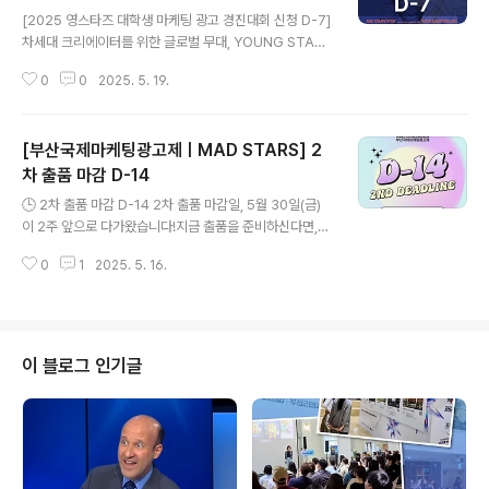
글 내용
[2025 영스타즈 대학생 마케팅 광고 경진대회 신청 D-7]
차세대 크리에이터를 위한 글로벌 무대, YOUNG STAR
S!신청 마감까지 단 7일, 이번 기회를 놓치지 마세요. 📌
0
0
2025. 5. 19.
모집 대상• 전공 무관 국내외 대학(원)생• 개인 또는 2인 1
팀 참가 가능📅 신청 마감2025년 5월 26일(월) 23:59
까지📍 신청 방법MAD STARS 공식 누리집에서 접수 🌍
[부산국제마케팅광고제ㅣMAD STARS] 2
전 세계 크리에이티브 리더들에게 배우는 실전 감각🏆 수
상자 대상 국내외 광고회사 인턴십 기회 제공! 🔥 당신의
차 출품 마감 D-14
글 내용
도전을 기다립니다! 지금 신청하세요🔥영스타즈 바로가기
🕒 2차 출품 마감 D-14 2차 출품 마감일, 5월 30일(금)
👉🏻https://bit.ly/3P7ch4X - [YOUNG STARS 2025
이 2주 앞으로 다가왔습니다!지금 출품을 준비하신다면,
– 7 Days Left to Apply!] The global stage for th
여유 있게 마무리할 수 있는 가장 좋은 시점입니다.당신의
e..
0
1
2025. 5. 16.
크리에이티브를 전 세계 무대에 선보이세요! 💡전문가 부
문 2차 출품료🔹Print Stars 외 6개 부문: Single 40만
원 / Series 50만 원🔹Film Stars 외 17개 부문: Singl
e 45만 원 / Series 55만 원✅일반인 부문은 누구나 무
료로 출품 가능! - 🕒14 Days Left – Submit Before th
이 블로그 인기글
e 2nd Deadline!The 2nd entry deadline is just t
wo weeks away!If you're preparing for your sub
missio..