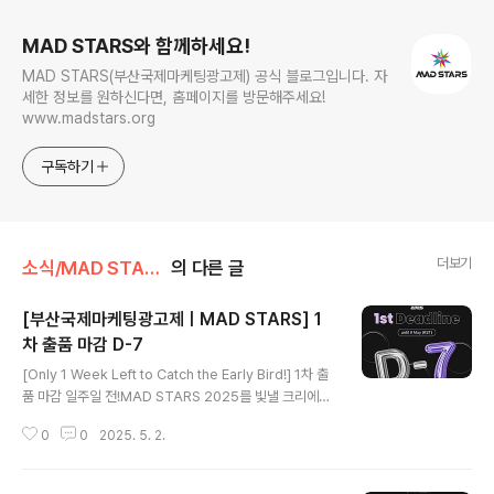
MAD STARS와 함께하세요!
MAD STARS(부산국제마케팅광고제) 공식 블로그입니다. 자
세한 정보를 원하신다면, 홈페이지를 방문해주세요!
www.madstars.org
구독하기
더보기
소식/MAD STARS 소식
의 다른 글
[부산국제마케팅광고제ㅣMAD STARS] 1
차 출품 마감 D-7
글 내용
[Only 1 Week Left to Catch the Early Bird!] 1차 출
품 마감 일주일 전!MAD STARS 2025를 빛낼 크리에이
티브는 바로 당신의 아이디어일지도 모릅니다.세상을 바꿀
0
0
2025. 5. 2.
당신만의 아이디어를 지금 보여주세요! 💡 전문가 부문 1
차 출품료🔹 Print Stars 외 6개 부문 - Single: 35만 원
/ Series: 45만 원🔹 Film Stars 외 17개 부문 - Singl