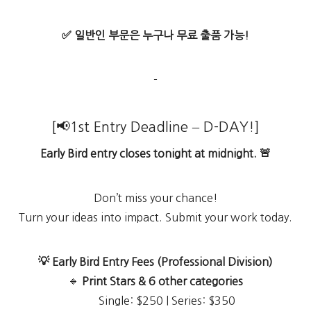
✅
일반인
부문은
누구나
무료
출품
가능
!
-
[📢1st Entry Deadline – D-DAY!]
Early Bird entry closes tonight at midnight. 🚨
Don’t miss your chance!
Turn your ideas into impact. Submit your work today.
💡 Early Bird Entry Fees (Professional Division)
🔹
Print Stars & 6 other categories
Single: $250 | Series: $350