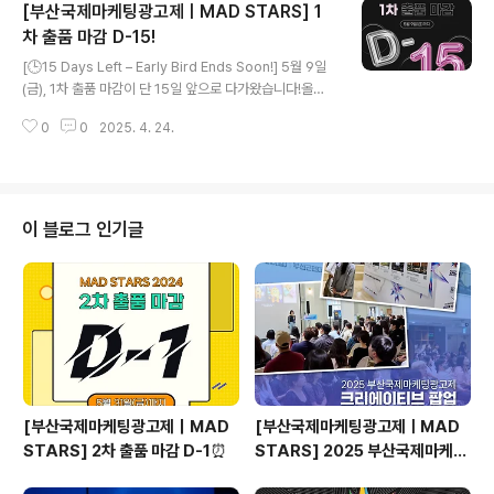
[부산국제마케팅광고제ㅣMAD STARS] 1
e: 40만 원 / Series: 50만 원✅ 일반인 부문은 누구나 무
료로 출품 가능!https://bit.ly/3x4rjlZ - Time is runni
차 출품 마감 D-15!
글 내용
ng out.Your idea could be the one to shine at M
[🕒15 Days Left – Early Bird Ends Soon!] 5월 9일
AD STARS 2025.Turn your creativ..
(금), 1차 출품 마감이 단 15일 앞으로 다가왔습니다!올해
는 어떤 새로운 아이디어가 MAD STARS 2025를 빛낼
0
0
2025. 4. 24.
까요?세상을 바꿀 당신만의 크리에이티브 솔루션을 지금
보여주세요! 💡 전문가 부문 1차 출품료🔹 Print Stars 외
6개 부문 - Single: 35만 원 / Series: 45만 원🔹 Film
Stars 외 17개 부문 - Single: 40만 원 / Series: 50만
원✅ 일반인 부문은 누구나 무료로 출품 가능!👉🏻 https://
이 블로그 인기글
bit.ly/3x4rjlZ - 📅 Only 15 Days Left Until the 1st
Deadline – 9 May (KST)! What brilli..
[부산국제마케팅광고제｜MAD
[부산국제마케팅광고제ㅣMAD
STARS] 2차 출품 마감 D-1⏰
STARS] 2025 부산국제마케팅
광고제, 크리에이티브 팝업 돌아보