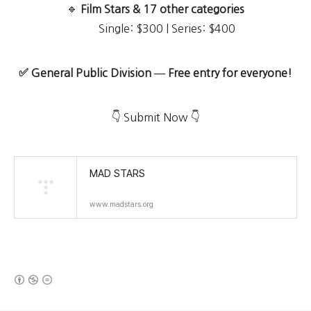
🔹
Film Stars & 17 other categories
Single: $300 | Series: $400
✅ General Public Division — Free entry for everyone!
👇 Submit Now 👇
MAD STARS
www.madstars.org
(새창열림)
로그 정보