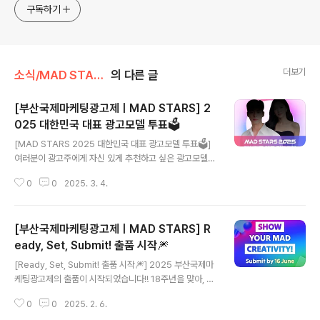
구독하기
더보기
소식/MAD STARS 소식
의 다른 글
[부산국제마케팅광고제ㅣMAD STARS] 2
025 대한민국 대표 광고모델 투표🗳️
글 내용
[MAD STARS 2025 대한민국 대표 광고모델 투표🗳️]
여러분이 광고주에게 자신 있게 추천하고 싶은 광고모델
은 누구인가요? 현직 전문 광고인으로서 추천하고 싶은 광
0
0
2025. 3. 4.
고모델을 알려주세요❗ 추첨을 통해 400분께는 시원한 아
이스 아메리카노🧊를 선물로 드립니다😊 🔶 투표 대상 🔶
현직 전문 광고인 및 관련 업계 종사자 (* 비전문가의 투
[부산국제마케팅광고제ㅣMAD STARS] R
표는 반영되지 않습니다) 📅 투표 기간 📅 2025년 3월 4
일(화) ~ 4월 30일(수) 자정까지 🎁 참여 혜택 🎁 🔹참가
eady, Set, Submit! 출품 시작🎆
글 내용
자 400명(추첨) : 스타벅스 아이스 카페 아메리카노T
[Ready, Set, Submit! 출품 시작🎆] 2025 부산국제마
🗳️ 투표 부문 🗳️ 🔹우수 광고 모델 – 광고주에게 추천하
케팅광고제의 출품이 시작되었습니다‼️ 18주년을 맞아, 광
고 싶은 남자/여자 광고모델 (각 1명) 🔹신인 광고 모델 –
고·마케팅 산업의 시대상을 반영한 카테고리 신설과 영역
광고주에게 추천하고 싶은 신인 남자/여자..
0
0
2025. 2. 6.
확장을 통해더욱 다양한 전 세계의 마케팅 광고 사례와 크