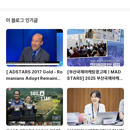
리에이티브 기법을 발굴할 예정인데요. 세상을 바꿀 여러
분의 MAD한 아이디어를 기다립니다🔥 🗓️출품 일정🗓️
🔸1차 출품마감(Early Bird): 5월 9일(금) 🔸2차 출품마
감(Regular): 5월 30일(금) 🔶최종 출품마감: 6월 16일
이 블로그 인기글
(월) 출품 접수 바로가기 - The Wait is Over! MAD ST
ARS 2025 Submission Is Open‼️ Celebrating it
s 18th anniversary, the festival i..
[ ADSTARS 2017 Gold - Ro
[부산국제마케팅광고제ㅣMAD
manians Adopt Remainian
STARS] 2025 부산국제마케팅
s ]
광고제, 크리에이티브 팝업 돌아보
기