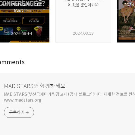
국제마케팅광고제 기대평
2024
에 갔을 뿐인데?!🤭
EVENT✨
2024.08.13
2024.08.14
omments
MAD STARS와 함께하세요!
MAD STARS(부산국제마케팅광고제) 공식 블로그입니다. 자세한 정보를 
www.madstars.org
구독하기