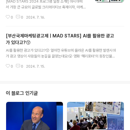
[MAD STARS 2024 프로그램 일정 소개!] 아시아에
서 가장 큰 규모의 글로벌 크리에이티브 축제이자, 마케팅·
광고·디지털 콘텐츠 등의 분야가 융합된 MAD TECH 페
0
0
2024. 7. 16.
스티벌인 2024 부산국제마케팅광고제(MAD STARS 2
024)가 다가오고 있습니다!!🔥 업계 전문가는 물론, 일반
인 누구나 함께 즐길 수 있는 풍성한 볼거리가 마련될 예정
[부산국제마케팅광고제ㅣMAD STARS] AI를 활용한 광고
이니, 많은 관심 부탁드립니다!😍😍 🎈MAD STARS 20
24🎈 8/21(수) ~ 8/23(금), 부산 벡스코 및 해운대 일원
가 있다고?😚
글 내용
2024 참관 사전등록 👉 https://bit.ly/45zYQSl - [M
AI를 활용한 광고가 있다고?😚 얼마전 유튜브에 올라온 AI를 활용한 발렌시아
AD STARS 2024 Schedule Overview] The ultim
가 광고 영상이 사람들의 눈길을 끌었는데요!😮 영화 '해리포터'의 등장인물들
ate MAD TECH festival blending Marketing, ..
이 AI기술을 통해 발렌시아가의 옷을 입고 모델 같은 비주얼로 새롭게 태어 났
0
0
2024. 7. 15.
습니다. 심지어 해리포터의 명대사를 언어유희를 통해 발렌시아가 광고 문구
로 변환도 했는데요😯 딥페이크, 음성 합성, 이미지 생성, 비디오 편집 및 합성
으로 해당 영상은 단 2일만에 완성 되었습니다‼️ 또한 AI를 활용한 제품의 광고
도 화제인데요, 국방부와 KT가 협업하여 해당 광고를 만들었습니다.❗ AI음성합
성기술을 통해 레바논 임무단 동명부대 27진 손영주 상사의 목소리를 AI 스피
이 블로그 인기글
커에 적용하여 언제든지 아빠의 목소리를 듣게하는 제품을 개발하여 따뜻한 광
고로 제품을 홍보하..