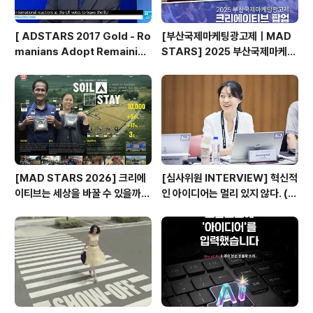
[ ADSTARS 2017 Gold - Ro
[부산국제마케팅광고제ㅣMAD
manians Adopt Remainian
STARS] 2025 부산국제마케팅
s ]
광고제, 크리에이티브 팝업 돌아보
기
[MAD STARS 2026] 크리에
[심사위원 INTERVIEW] 혁신적
이티브는 세상을 바꿀 수 있을까?
인 아이디어는 멀리 있지 않다. (제
(SDGs Stars 주요 본선 진출
일기획 박현정 CD)
작)