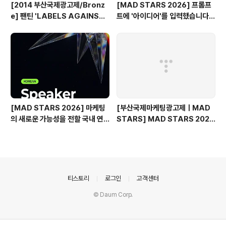
[2014 부산국제광고제/Bronz
[MAD STARS 2026] 프롬프
e] 팬틴 'LABELS AGAINST
트에 '아이디어'를 입력했습니다
WOMEN'
(Use of AI 주요 본선 진출작)
[MAD STARS 2026] 마케팅
[부산국제마케팅광고제ㅣMAD
의 새로운 가능성을 전할 국내 연
STARS] MAD STARS 2025
사들
1일차 현장 기록
의안내
티스토리
로그인
고객센터
© Daum Corp.