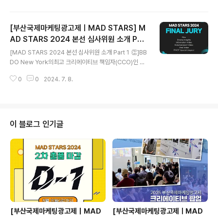
정된 데는공공재적 성격과 해운대라는 도시의 높은 화제성
이 복합적으로 작용했습니다. 해운대구는 해당 사업을 통
[부산국제마케팅광고제ㅣMAD STARS] M
해 자연경관과 Digital Signage가 결합한 옥외광고물을
선보일 예정입니다.김성수 해운대구청장은 ‘디지털 강국에
AD STARS 2024 본선 심사위원 소개 Part
글 내용
부합하는 ICT 신기술을 융합한 특색 있는 다양한 광고물이
1. 👏
[MAD STARS 2024 본선 심사위원 소개 Part 1 👏]BB
더해져세계적인 관광도시로 한 단계 도약할 것으로 확신한
DO New York의최고 크리에이티브 책임자(CCO)인 M
다’, ‘지역 최초의 자유표시구역 지정인 만큼, 앞으로 제 3
att MacDonald가 이끄는 Film, Diverse Insights, Inf
기, 제 4기도 부산에서 지정될 수 있도록 모범 성공 사례를
0
0
2024. 7. 8.
ormation Video, Entertainment Video, Viral Vide
만들겠다’며 포부를 밝히기..
o, PIVOT (Special Category) 부문의본선 심사위원을
소개합니다!🥰 Adlin Rosli, Our LEGO Agency,Cre
ative Manager Belinda Belseck, Paramount Afri
ca, Director, Integrated Marketing Byoungook Y
이 블로그 인기글
oo, TBWA KOREA, Executive Creative Directo
r Cody Alexande..
[부산국제마케팅광고제｜MAD
[부산국제마케팅광고제ㅣMAD