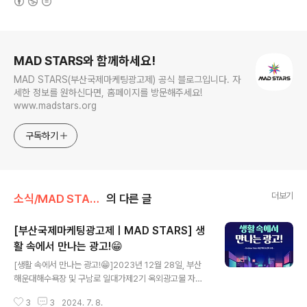
로그 정보
MAD STARS와 함께하세요!
MAD STARS(부산국제마케팅광고제) 공식 블로그입니다. 자
세한 정보를 원하신다면, 홈페이지를 방문해주세요!
www.madstars.org
구독하기
더보기
소식/MAD STARS 소식
의 다른 글
[부산국제마케팅광고제ㅣMAD STARS] 생
활 속에서 만나는 광고!😁
글 내용
[생활 속에서 만나는 광고!😁]2023년 12월 28일, 부산
해운대해수욕장 및 구남로 일대가제2기 옥외광고물 자유
표시구역에 선정되며 많은 기대를 모았습니다.유일한 비수
3
3
2024. 7. 8.
도권 지정 사례인데요. 지역적 한계를 극복하고 공모에 선