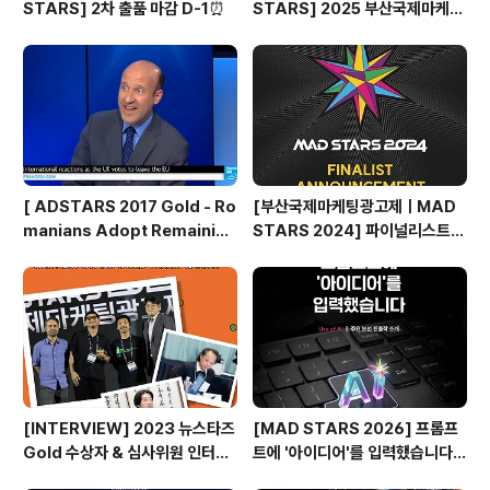
STARS] 2차 출품 마감 D-1⏰
STARS] 2025 부산국제마케팅
광고제, 크리에이티브 팝업 돌아보
기
[ ADSTARS 2017 Gold - Ro
[부산국제마케팅광고제ㅣMAD
manians Adopt Remainian
STARS 2024] 파이널리스트
s ]
발표🎉
[INTERVIEW] 2023 뉴스타즈
[MAD STARS 2026] 프롬프
Gold 수상자 & 심사위원 인터뷰
트에 '아이디어'를 입력했습니다
🎙️
(Use of AI 주요 본선 진출작)