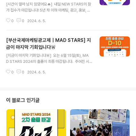
[시간이 얼마 남지 않았어요🔥] 내일 NEW STARS의 참
가 접수가 마감됩니다! 5년 차 이하 마케팅, 광고, 홍보, 애
드테크 등 관련 직종 전문 종사자라면,개인 또는 2인 이하
0
0
2024. 6. 5.
의 팀으로 참여 가능하니 어서 도전하세요! 참가 접수는 h
ttp://www.madstars.org에서 6월 6일(목)까지❗ - [La
st call—Take action now🔥] Just one day remai
[부산국제마케팅광고제｜MAD STARS] 지
ning to register for NEW STARS! Professionals
with 5 years of experience or less in Marketing,
금이 마지막 기회입니다🚨
글 내용
Advertising, PR, AD Tech,and other related field
[지금이 마지막 기회입니다🚨] 오는 6월 15일(토), MA
s can participate individuall..
D STARS 2024의 출품이 최종 마감됩니다. 주어진 시
간은 단 10일, 더 이상 출품을 미루지 마세요. MAD한 여
0
0
2024. 6. 5.
러분의 아이디어를 보여주세요! 출품 접수 바로가기 👉🏻 h
ttp://www.madstars.org - [This Is Your Final Op
portunity—Act fast🚨] The final entry deadline f
or MAD STARS 2024 is 15 June (KST). Time is r
unning out! You have just 10 days left—submit y
이 블로그 인기글
our MAD ideas before it’s too late! Shortcut to e
ntry 👉🏻 http://www..