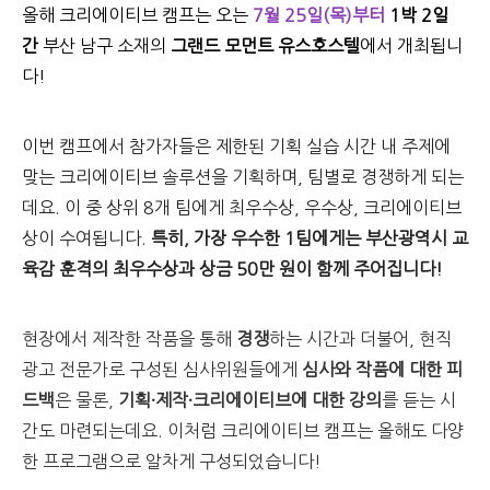
올해 크리에이티브 캠프는 오는
7월 25일(목)부터
1박 2일
간
부산 남구 소재의
그랜드 모먼트 유스호스텔
에서 개최됩니
다!
이번 캠프에서 참가자들은 제한된 기획 실습 시간 내 주제에
맞는 크리에이티브 솔루션을 기획하며, 팀별로 경쟁하게 되는
데요. 이 중
상위
8
개 팀에게 최우수상, 우수상, 크리에이티브
상이 수여됩니다.
특히, 가장 우수한 1팀에게는
부산광역시 교
육감 훈격의 최우수상과 상금
50
만 원이 함께 주어집니다!
현장에서 제작한 작품을 통해
경쟁
하는 시간과 더불어, 현직
광고 전문가로 구성된 심사위원들에게
심사와 작품에 대한 피
드백
은 물론,
기획·제작·
크리에이티브에 대한 강의
를 듣는 시
간도 마련되는데요. 이처럼 크리에이티브 캠프는 올해도 다양
한 프로그램으로 알차게 구성되었습니다!