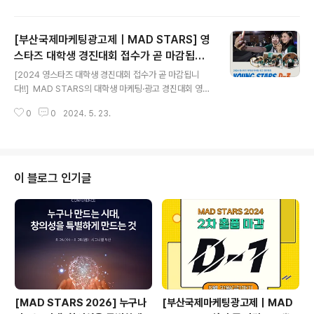
[2nd Deadline Approaching - One Week Left⏰]
Only a week left until the 2nd entry deadline! A l
[부산국제마케팅광고제｜MAD STARS] 영
ate fee will be charged after 31 May. Please not
e that the final deadline is 15 June. Now is the ti
스타즈 대학생 경진대회 접수가 곧 마감됩니
글 내용
me to act! MAD STARS awaits your MAD ideas t
다‼️
[2024 영스타즈 대학생 경진대회 접수가 곧 마감됩니
o change the world! MA..
다‼️] MAD STARS의 대학생 마케팅·광고 경진대회 영스
타즈(Young Stars MAD Competition 2024)의 참가
0
0
2024. 5. 23.
자 모집이 3일 뒤 종료됩니다🚨 대학생 및 대학원생이라
면 누구나, 전공 상관없이 참여 가능하니 이번 주말 영스타
즈에 도전하세요🔥🔥 크리스탈 이상 수상팀에게는 국내
외 주요 광고회사 인턴 기회도 주어집니다😃 참가 접수
는 http://www.madstars.org에서 5월 26일(일)까지❗
이 블로그 인기글
오는 8월, 부산에서 만나요💪 -[YOUNG STARS Regi
stration Deadline D-3❗] Act Now! Registration d
eadline is imminent! Join the Young Stars ..
[MAD STARS 2026] 누구나
[부산국제마케팅광고제｜MAD