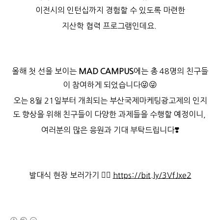
이전시의 인턴십까지 경험할 수 있도록 마련한
지산학 협력 프로그램인데요.
올해 첫 선을 보이는
MAD CAMPUS
에는 총 48명의 친구들
이 참여하게 되었습니다😜😜
오는 8월 21일부터 개최되는 부산국제마케팅광고제의 인지
도 향상을 위해 친구들이 다양한 과제들을 수행할 예정이니,
여러분의 많은 응원과 기대 부탁드립니다❣️
발대식 현장 보러가기 👉🏻
https://bit.ly/3VfJxe2
(새창열림)