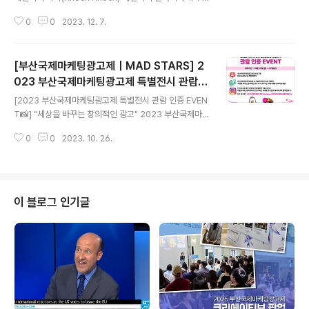
작한 '똑똑(Knock Knock)' 캠페인이 MAD STARS 20
0
0
2023. 12. 7.
23에서 그랑프리 4개 포함, 골드 5개, 실버 1개, 브론즈 1
개, 크리스탈 1개로 총 12관왕을 달성했습니다! 제일기획
과 경찰청이 함께한 '똑똑(Knock Knock)’ 캠페인은 어떤
[부산국제마케팅광고제｜MAD STARS] 2
기발한 아이디어로 수상의 영예를 안게 되었을까요? 사실
지난 8년 동안 한국의 가정폭력은 718%나 증가했다고 합
023 부산국제마케팅광고제 특별전시 관람
글 내용
니다. 경찰청 통계에 따르면 가정폭력 신고 건수는 2019
인증 EVENT📸
[2023 부산국제마케팅광고제 특별전시 관람 인증 EVEN
년 24만564건, 2020년 22만1824건 지난해 21만866
T📸] "세상을 바꾸는 창의적인 광고" 2023 부산국제마케
9건으로 집계됐습니다. 전문가들은 사회적 거리두기와 외
팅광고제 특별전시! 내일부터 감천문화마을 골목축제 내
출 제한 등으로 피해자와 가해자가 같은 공간..
0
0
2023. 10. 26.
하늘마루에서 개최되는 '부산국제마케팅광고제 특별전시'!
특별전시 관람을 인증하는 게시물을 업로드 해주세요! 추
첨을 통해 소정의 경품을 드립니다💛 📅참여기간📅 10월
27일(금) ~ 29일(일) 🌟이벤트 참여방법🌟 1. 부산국제마
케팅광고제 인스타그램(@madstars) 계정 팔로우 2. 감
이 블로그 인기글
천문화마을 골목축제 내 하늘마루에 전시된 작품 중, ‘세상
을 바꾸는 창의적인 광고’라고 생각되는 작품 2개를 선택
하여 촬영📸 3. 인스타그램 개인 계정에 직접 촬영한 작품
사진과 작품의 제목, 창의적이라고 생각되는 이유를 적어
필수 해시태그와 함께 업로드..