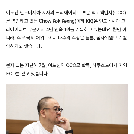
이노션 인도네시아 지사의 크리에이티브 부문 최고책임자
(CCO)
를 역임하고 있는
Chow Kok Keong
(
이하
KK)
은 인도네시아 크
리에이티브 부문에서
4
년 연속
1
위를 기록하고 있는데요
.
뿐만 아
니라
,
주요 국제 어워드에서 다수의 수상은 물론
,
심사위원으로 활
약하기도 했습니다
.
현재 그는 지난해
7
월
,
이노션의
CCO
로 합류
,
하쿠호도에서 지역
ECD
를 맡고 있습니다
.