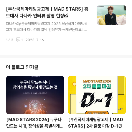
he Abusive Appliances(학대하는 가전제품들)’ 가 5
[부산국제마케팅광고제｜MAD STARS] 홍
년차 이하 주니어 광고인을 대상으로 개최된 ‘2023 뉴스
타즈’에서 금상을 수상했습니다! The Abusive Applia
보대사 다나카 인터뷰 촬영 현장📸
글 내용
nces는 일상용품들이 아동을 학대하는데 악용되고 있다
다나카X부산국제마케팅광고제 2023 부산국제마케팅광
는 것을 지적하고, ‘긍정 양육 129가지 원칙’을 소개하기
고제 홍보대사 다나카의 짤막 인터뷰가 공개됐는데요!! 암
위해 홈플러스와 협력하고자 고안..
쏘 매~드~ 유 쏘 매~드😵 다들 영상 보셨나요?! 홍보대사
3
1
2023. 7. 16.
다나카의 짤막 인터뷰🎙 인터뷰 댓글 EVENT 진행 중! 위촉
식 후 바로 진행된 인터뷰 촬영! 사실 짤막 인터뷰는 위촉
소감 인터뷰 풀버전 공개 전에 기다리시는 다나카와이분들
을 위해 맛보기로 공개된 영상이랍니다😋 풀버전은 훨씬
더 많은 이야기가 담겨있다구요(☆▽☆) 덥고 습한 날씨
이 블로그 인기글
에도 끝까지 ↑↑↑↑하이텐션↑↑↑↑으로 인터뷰에 응
해주신 우리 다나카상😭 풀버전 공개 전에 인터뷰 촬영 현
장 먼저 보여드릴게요😍 다나카상의 인터뷰 풀버전은 조
금만 더 기다려주세요❣ 홍보대사 다나카에게 많은 기대와
응원 부탁드립니다😘 👇홍보대사 위촉식 현장 보기👇 ..
[MAD STARS 2026] 누구나
[부산국제마케팅광고제｜MAD
만드는 시대, 창의성을 특별하게
STARS] 2차 출품 마감 D-1⏰