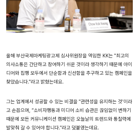
올해 부산국제마케팅광고제 심사위원장을 역임한
KK
는
"
최고의
의사소통은 간단하고 참여하기 쉬운 것이라 생각하기 때문에 아이
디어와 집행 모두에서 단순함과 신선함을 추구하고 있는 캠페인을
찾았습니다
."
라고 밝혔는데요
.
그는
업계에서
성공할
수
있는
비결을
"
관련성을
유지하는
것
’
이라
고
손꼽으며
, “
소비자행동과
미디어
소비
습관은
끊임없이
변하기
때문에
모든
커뮤니케이션
캠페인은
오늘날의
트렌드와
통찰력에
발맞춰
갈
수
있어야
합니다
."
라고
덧붙였는데요
.