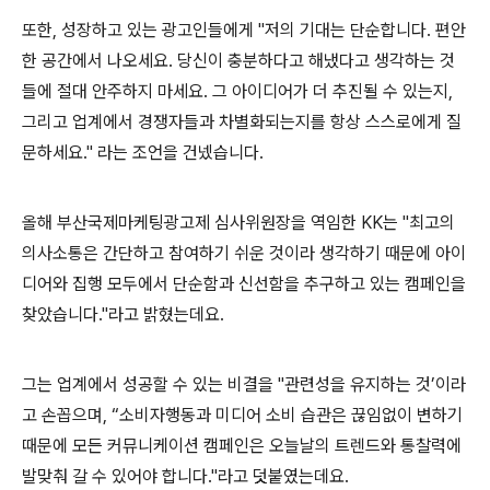
또한
,
성장하고 있는 광고인들에게
"
저의 기대는 단순합니다
.
편안
한 공간에서 나오세요
.
당신이 충분하다고 해냈다고 생각하는 것
들에 절대 안주하지 마세요
.
그 아이디어가 더 추진될 수 있는지
,
그리고 업계에서 경쟁자들과 차별화되는지를 항상 스스로에게 질
문하세요
."
라는 조언을 건넸습니다
.
올해 부산국제마케팅광고제 심사위원장을 역임한
KK
는
"
최고의
의사소통은 간단하고 참여하기 쉬운 것이라 생각하기 때문에 아이
디어와 집행 모두에서 단순함과 신선함을 추구하고 있는 캠페인을
찾았습니다
."
라고 밝혔는데요
.
그는
업계에서
성공할
수
있는
비결을
"
관련성을
유지하는
것
’
이라
고
손꼽으며
, “
소비자행동과
미디어
소비
습관은
끊임없이
변하기
때문에
모든
커뮤니케이션
캠페인은
오늘날의
트렌드와
통찰력에
발맞춰
갈
수
있어야
합니다
."
라고
덧붙였는데요
.